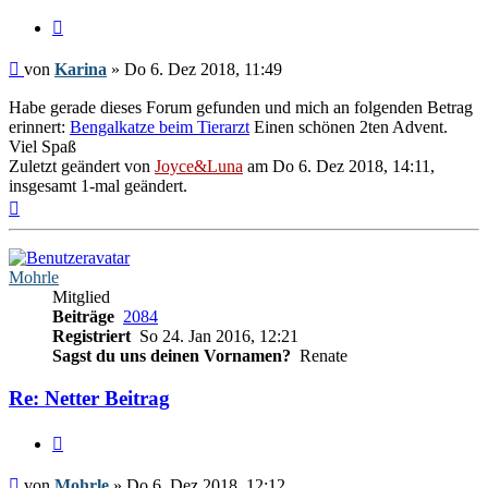
Zitieren
Beitrag
von
Karina
»
Do 6. Dez 2018, 11:49
Habe gerade dieses Forum gefunden und mich an folgenden Betrag
erinnert:
Bengalkatze beim Tierarzt
Einen schönen 2ten Advent.
Viel Spaß
Zuletzt geändert von
Joyce&Luna
am Do 6. Dez 2018, 14:11,
insgesamt 1-mal geändert.
Nach
oben
Mohrle
Mitglied
Beiträge
2084
Registriert
So 24. Jan 2016, 12:21
Sagst du uns deinen Vornamen?
Renate
Re: Netter Beitrag
Zitieren
Beitrag
von
Mohrle
»
Do 6. Dez 2018, 12:12