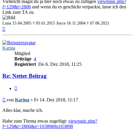
Vielleicht magst du ja hier noch etwas zu zufügen
viewtopic.php?
f=129&t=2806
und wenn du es geschickt verpackst, lasse ich den
Link zum TA zu.
Luna 15.04.2005 † 05.01.2015
Joyce 16.11.2004 † 07.06.2021
Nach
oben
Karina
Mitglied
Beiträge
4
Registriert
Do 6. Dez 2018, 11:25
Re: Netter Beitrag
Zitieren
Beitrag
von
Karina
»
Fr 14. Dez 2018, 11:17
Alles klar, mache ich.
Habe zum Thema etwas zugefügt:
viewtopic.php?
f=129&t=2806&p=103898#p103898