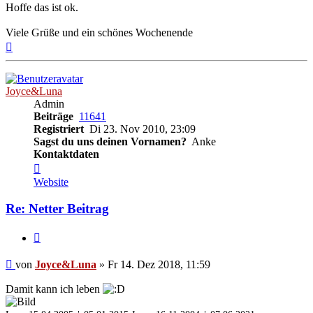
Hoffe das ist ok.
Viele Grüße und ein schönes Wochenende
Nach
oben
Joyce&Luna
Admin
Beiträge
11641
Registriert
Di 23. Nov 2010, 23:09
Sagst du uns deinen Vornamen?
Anke
Kontaktdaten
Kontaktdaten
von
Website
Joyce&Luna
Re: Netter Beitrag
Zitieren
Beitrag
von
Joyce&Luna
»
Fr 14. Dez 2018, 11:59
Damit kann ich leben