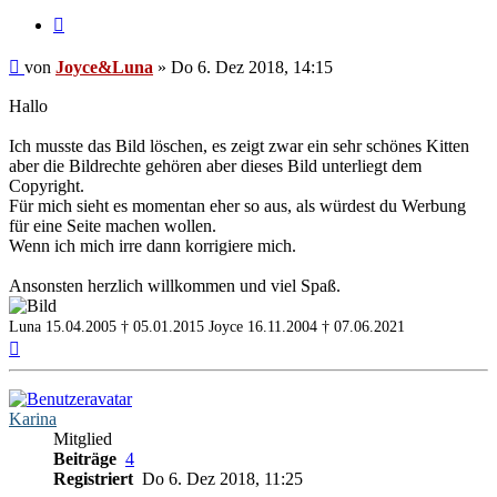
Zitieren
Beitrag
von
Joyce&Luna
»
Do 6. Dez 2018, 14:15
Hallo
Ich musste das Bild löschen, es zeigt zwar ein sehr schönes Kitten
aber die Bildrechte gehören aber dieses Bild unterliegt dem
Copyright.
Für mich sieht es momentan eher so aus, als würdest du Werbung
für eine Seite machen wollen.
Wenn ich mich irre dann korrigiere mich.
Ansonsten herzlich willkommen und viel Spaß.
Luna 15.04.2005 † 05.01.2015
Joyce 16.11.2004 † 07.06.2021
Nach
oben
Karina
Mitglied
Beiträge
4
Registriert
Do 6. Dez 2018, 11:25