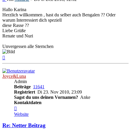
Hallo Karina
Herzlich willkommen , hast du selber auch Bengalen ?? Oder
warum Interressiert dich speziell
diese Rasse ??
Liebe Grüße
Renate und Nuri
Unvergessen alle Sternchen
Nach
oben
Joyce&Luna
Admin
Beiträge
11641
Registriert
Di 23. Nov 2010, 23:09
Sagst du uns deinen Vornamen?
Anke
Kontaktdaten
Kontaktdaten
von
Website
Joyce&Luna
Re: Netter Beitrag