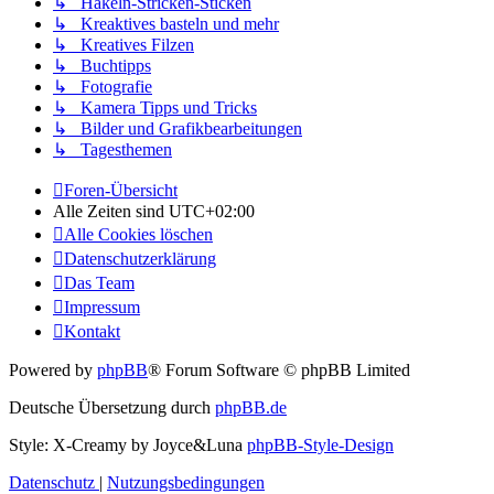
↳ Häkeln-Stricken-Sticken
↳ Kreaktives basteln und mehr
↳ Kreatives Filzen
↳ Buchtipps
↳ Fotografie
↳ Kamera Tipps und Tricks
↳ Bilder und Grafikbearbeitungen
↳ Tagesthemen
Foren-Übersicht
Alle Zeiten sind
UTC+02:00
Alle Cookies löschen
Datenschutzerklärung
Das Team
Impressum
Kontakt
Powered by
phpBB
® Forum Software © phpBB Limited
Deutsche Übersetzung durch
phpBB.de
Style: X-Creamy by Joyce&Luna
phpBB-Style-Design
Datenschutz
|
Nutzungsbedingungen