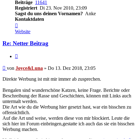
Beiträge
11641
Registriert
Di 23. Nov 2010, 23:09
Sagst du uns deinen Vornamen?
Anke
Kontaktdaten
Kontaktdaten
von
Website
Joyce&Luna
Re: Netter Beitrag
Zitieren
Beitrag
von
Joyce&Luna
»
Do 13. Dez 2018, 23:05
Direkte Werbung ist mit mir immer ab zusprechen.
Bengalen sind wunderschöne Katzen, keine Frage. Berichte oder
Beschreibung der Rasse und Geschichten, können mit Links auch
untermalt werden.
Die Art wie du die Werbung hier gesetzt hast, war ein bisschen zu
offensichtlich.
Auf die Art und weise, werden diese von mir blockiert. Leute die
sich hier im Forum einbringen,gestatte ich auch das sie ein bisschen
Werbung machen.