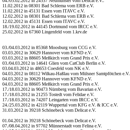
04./05.02.2012 in 24537 Neumünster vom Delicat e.V..
11.02.2012 in 08301 Bad Schlema vom ERB e.V.
11.02.2012 in 45131 Essen vom ITAVC e.V.
12.02.2012 in 08301 Bad Schlema vom ERB e.V.
12.02.2012 in 45131 Essen vom ITAVC e.V.
18./19.02.2012 in 44145 Dortmund vom IRCC e.V.
25.02.2012 in 67360 Lingenfeld vom 1.krv.de
03./04.03.2012 in 85368 Moosburg vom CCG e.V.
03.03.2012 in 30629 Hannover vom KFND e.V.
03.03.2012 in 88605 Meßkirch vom Grand Prix e.V.
03./04.03.2012 in 14641 Glien vom CatClub Berlin e.V.
03.04.03.2012 in 48653 Coesfeld vom NK e.V.
04.03.2012 in 08112 Wilkau-Haßlau vom Mülsner Samtpfötchen e.V.
04.03.2012 in 30629 Hannover vom KFND e.V.
04.03.2012 in 88605 Meßkirch vom Grand Prix e.V.
17./18.03.2012 in 90473 Nürnberg vom Bavarian e.V.
17./18.03.2012 in 21255 Tostedt vom Felidae e.V.
17./18.03.2012 in 74207 Leingarten vom IRCC e.V.
24./25.03.2012 in 42119 Wuppertal vom KFG e.V. & ICC e.V.
31.03.2012 in 39218 Schönebeck vom Delicat e.V.
01.04.2012 in 39218 Schönebeck vom Delicat e.V.
07./08.04.2012 in 97702 Münnerstadt vom Felina e.V.