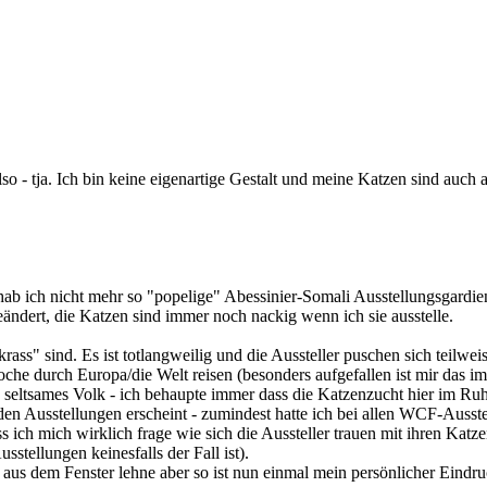
o - tja. Ich bin keine eigenartige Gestalt und meine Katzen sind auch au
2. hab ich nicht mehr so "popelige" Abessinier-Somali Ausstellungsgard
geändert, die Katzen sind immer noch nackig wenn ich sie ausstelle.
"krass" sind. Es ist totlangweilig und die Aussteller puschen sich tei
oche durch Europa/die Welt reisen (besonders aufgefallen ist mir das i
 seltsames Volk - ich behaupte immer dass die Katzenzucht hier im Ruh
f den Ausstellungen erscheint - zumindest hatte ich bei allen WCF-Aus
ss ich mich wirklich frage wie sich die Aussteller trauen mit ihren Katz
tellungen keinesfalls der Fall ist).
h aus dem Fenster lehne aber so ist nun einmal mein persönlicher Eindru