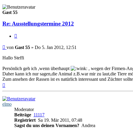
Gast 55
Re: Ausstellungstermine 2012
Zitieren
Beitrag
von
Gast 55
»
Do 5. Jan 2012, 12:51
Hallo Steffi
Persönlich geh ich ,wenn überhaupt
, wegen der Firmen-Ang
Daher kann ich nur sagen,die Animal z.B.war mir zu laut,die Tiere mö
Zum ansehen der Rassen ist es natürlich interessant und Züchter sollt
Nach
oben
elmo
Moderator
Beiträge
11117
Registriert
Sa 19. Mär 2011, 07:48
Sagst du uns deinen Vornamen?
Andrea