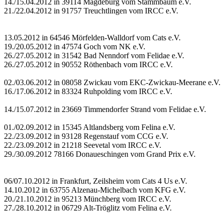
14./15.04.2012 in 39114 Magdeburg vom Stammbaum e.V.
21./22.04.2012 in 91757 Treuchtlingen vom IRCC e.V.
13.05.2012 in 64546 Mörfelden-Walldorf vom Cats e.V.
19./20.05.2012 in 47574 Goch vom NK e.V.
26./27.05.2012 in 31542 Bad Nenndorf vom Felidae e.V.
26./27.05.2012 in 90552 Röthenbach vom IRCC e.V.
02./03.06.2012 in 08058 Zwickau vom EKC-Zwickau-Meerane e.V.
16./17.06.2012 in 83324 Ruhpolding vom IRCC e.V.
14./15.07.2012 in 23669 Timmendorfer Strand vom Felidae e.V.
01./02.09.2012 in 15345 Altlandsberg vom Felina e.V.
22./23.09.2012 in 93128 Regenstauf vom CCG e.V.
22./23.09.2012 in 21218 Seevetal vom IRCC e.V.
29./30.09.2012 78166 Donaueschingen vom Grand Prix e.V.
06/07.10.2012 in Frankfurt, Zeilsheim vom Cats 4 Us e.V.
14.10.2012 in 63755 Alzenau-Michelbach vom KFG e.V.
20./21.10.2012 in 95213 Münchberg vom IRCC e.V.
27./28.10.2012 in 06729 Alt-Tröglitz vom Felina e.V.