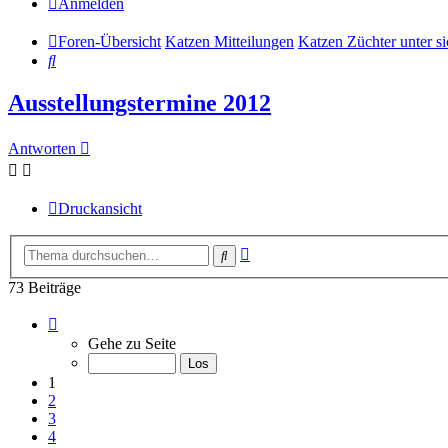
Anmelden
Foren-Übersicht
Katzen Mitteilungen
Katzen Züchter unter si
Suche
Ausstellungstermine 2012
Antworten
Druckansicht
Erweiterte
Suche
Suche
73 Beiträge
Seite
1
Gehe zu Seite
von
8
1
2
3
4