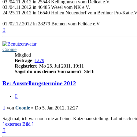
03./04.11.2012 in 25548 Kellinghusen vom Delicat e.V..
03./04.11.2012 in 46485 Wesel vom NK e.V.
24./25.11.2012 in 16540 Hohen Neuendorf vom Berliner Pro-Kat e.V
01./02.12.2012 in 28279 Bremen vom Felidae e.V.
Nach
oben
Coonie
Mitglied
Beiträge
1279
Registriert
Mo 25. Jul 2011, 19:11
Sagst du uns deinen Vornamen?
Steffi
Re: Ausstellungstermine 2012
Zitieren
Beitrag
von
Coonie
»
Do 5. Jan 2012, 12:27
Sagt mal, ich war noch nie auf einer Katzenausstellung. Lohnt sich e
[ externes Bild ]
Nach
oben