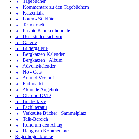
↳ Tagebücher
↳ Kommentare zu den Tagebüchern
↳ Katzentalk
↳ Foren - Stilblüten
↳ Teamarbeit
↳ Private Krankenberichte
↳ User stellen sich vor
↳ Galerie
↳ Bildergalerie
↳ Bergkatzen-Kalender
↳ Bergkatzen - Album
↳ Adventskalender
↳ No - Cats
↳ An und Verkauf
↳ Flohmarkt
↳ Aktuelle Angebote
↳ CD und DVD
↳ Bücherkiste
↳ Fachliteratur
↳ Verkaufte Bücher - Sammelplatz
↳ Talk-Bereich
↳ Rund um den Alltag
↳ Hangman Kommentare
Regenbogenbrücke