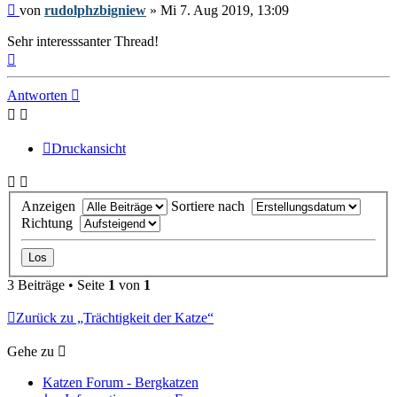
Beitrag
von
rudolphzbigniew
»
Mi 7. Aug 2019, 13:09
Sehr interesssanter Thread!
Nach
oben
Antworten
Druckansicht
Anzeigen
Sortiere nach
Richtung
3 Beiträge • Seite
1
von
1
Zurück zu „Trächtigkeit der Katze“
Gehe zu
Katzen Forum - Bergkatzen