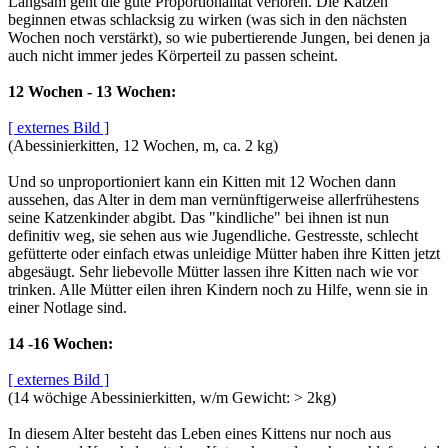
Langsam geht die gute Proportionalität verloren. Die Katzen
beginnen etwas schlacksig zu wirken (was sich in den nächsten
Wochen noch verstärkt), so wie pubertierende Jungen, bei denen ja
auch nicht immer jedes Körperteil zu passen scheint.
12 Wochen - 13 Wochen:
[ externes Bild ]
(Abessinierkitten, 12 Wochen, m, ca. 2 kg)
Und so unproportioniert kann ein Kitten mit 12 Wochen dann
aussehen, das Alter in dem man vernünftigerweise allerfrühestens
seine Katzenkinder abgibt. Das "kindliche" bei ihnen ist nun
definitiv weg, sie sehen aus wie Jugendliche. Gestresste, schlecht
gefütterte oder einfach etwas unleidige Mütter haben ihre Kitten jetzt
abgesäugt. Sehr liebevolle Mütter lassen ihre Kitten nach wie vor
trinken. Alle Mütter eilen ihren Kindern noch zu Hilfe, wenn sie in
einer Notlage sind.
14 -16 Wochen:
[ externes Bild ]
(14 wöchige Abessinierkitten, w/m Gewicht: > 2kg)
In diesem Alter besteht das Leben eines Kittens nur noch aus