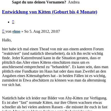
Sagst du uns deinen Vornamen?
Andrea
Entwicklung von Kitten (Geburt bis 4 Monate)
Zitieren
Beitrag
von
elmo
»
So 5. Aug 2012, 20:07
Hallo,
hier habe ich mal einen Thead von mir aus einem anderen Forum
"reaktiviert" (und natürlich überarbeitet), da ich ihn recht wichtig
finde. Jeder Katzenfreund kann in die Situation geraten, dass er
plötzlich das Alter eines Kittens einschätzen muss um es
anschliessend entsprechend zu "behandeln". Es kann sein, dass man
plötlich eine Fundkatze im Haus hat oder dass man Zweifel an den
Angaben eines Kittenabgebers hat - in beiden Fällen ist es wichtig,
zumindest in Etwa abschätzen zu können was man da altersmässig
vor sich hat.
Natürlich habe ich leider nur Bilder von Aby-Kitten zur Verfügung.
Es ist aber "fast" normale Kitten, nur ihre Ohren wachsen etwas
schneller als bei vielen anderen Rassen - die müsstet ihr euch in fast