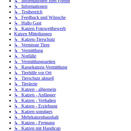
↳ Informationen zum Forum
↳ Informationen
↳ Testbereich
↳ Feedback und Wünsche
↳ Hallo Gast
↳ Katzen Fotowettbewerb
Katzen Mitteilungen
↳ Katzen-Tierschutz
↳ Vermisste Tiere
↳ Vermittlung
↳ Notfälle
↳ Vermittlungsseiten
↳ Rassekatzen-Vermittlung
↳ Tierhilfe vor Ort
↳ Tierschutz aktuell
↳ Tierärzte
↳ Katzen - allgemein
↳ Katzen - Anfänger
↳ Katzen - Verhalten
↳ Katzen - Erziehung
↳ Katzen sonstiges
↳ Mehrkatzenhaushalt
↳ Katzen - Freigang
↳ Katzen mit Handicap