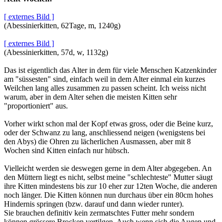
[ externes Bild ]
(Abessinierkitten, 62Tage, m, 1240g)
[ externes Bild ]
(Abessinierkitten, 57d, w, 1132g)
Das ist eigentlich das Alter in dem für viele Menschen Katzenkinder
am "süssesten" sind, einfach weil in dem Alter einmal ein kurzes
Weilchen lang alles zusammen zu passen scheint. Ich weiss nicht
warum, aber in dem Alter sehen die meisten Kitten sehr
"proportioniert" aus.
Vorher wirkt schon mal der Kopf etwas gross, oder die Beine kurz,
oder der Schwanz zu lang, anschliessend neigen (wenigstens bei
den Abys) die Ohren zu lächerlichen Ausmassen, aber mit 8
Wochen sind Kitten einfach nur hübsch.
Vielleicht werden sie deswegen gerne in dem Alter abgegeben. An
den Müttern liegt es nicht, selbst meine "schlechteste" Mutter säugt
ihre Kitten mindestens bis zur 10 eher zur 12ten Woche, die anderen
noch länger. Die Kitten können nun durchaus über ein 80cm hohes
Hindernis springen (bzw. darauf und dann wieder runter).
Sie brauchen definitiv kein zermatschtes Futter mehr sondern
können grössere Brocken vertilgen. Auch wenn sich die Augen und