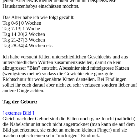
jedem Alter etwas kleiner denken wenn ihr beispielsweise
Hauskatzenbabys einschätzen möchtet.
Das Alter habe ich wie folgt gezählt:
Tag 0-6 | 0 Wochen
Tag 7-13| 1 Woche
Tag 14-20| 2 Wochen
Tag 21-27| 3 Wochen
Tag 28-34| 4 Wochen etc.
Ich habe versucht Kitten unterschiedlichen Geschlechts und aus
unterschiedlichen Würfen zusammenzustellen, damit da kein
allzugrosser "Bias" entsteht. Abessinier sind mittelgrosse Katzen
(wenigstens meine) so dass die Gewichte eine ganz gute
Richtschnur für wohlgenährte Kitten darstellen. Bei Findlingen
solltet ihr euch darauf aber nicht zu sehr verlassen sondern lieber auf
andere Dinge achten.
Tag der Geburt:
[ externes Bild ]
Gleich nach der Geburt sind die Kitten noch ganz feucht (natürlich)
die Nabelschnur ist noch nicht angetrocknet (man kann sie auf dem
Bild gut erkennen, sie endet an meinem kleinen Finger) und sie
machen optisch einen sehr "mickrigen" Eindruck.