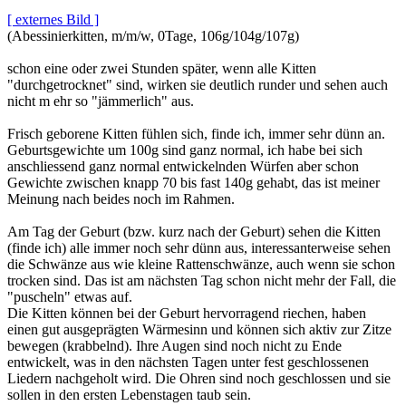
[ externes Bild ]
(Abessinierkitten, m/m/w, 0Tage, 106g/104g/107g)
schon eine oder zwei Stunden später, wenn alle Kitten
"durchgetrocknet" sind, wirken sie deutlich runder und sehen auch
nicht m ehr so "jämmerlich" aus.
Frisch geborene Kitten fühlen sich, finde ich, immer sehr dünn an.
Geburtsgewichte um 100g sind ganz normal, ich habe bei sich
anschliessend ganz normal entwickelnden Würfen aber schon
Gewichte zwischen knapp 70 bis fast 140g gehabt, das ist meiner
Meinung nach beides noch im Rahmen.
Am Tag der Geburt (bzw. kurz nach der Geburt) sehen die Kitten
(finde ich) alle immer noch sehr dünn aus, interessanterweise sehen
die Schwänze aus wie kleine Rattenschwänze, auch wenn sie schon
trocken sind. Das ist am nächsten Tag schon nicht mehr der Fall, die
"puscheln" etwas auf.
Die Kitten können bei der Geburt hervorragend riechen, haben
einen gut ausgeprägten Wärmesinn und können sich aktiv zur Zitze
bewegen (krabbelnd). Ihre Augen sind noch nicht zu Ende
entwickelt, was in den nächsten Tagen unter fest geschlossenen
Liedern nachgeholt wird. Die Ohren sind noch geschlossen und sie
sollen in den ersten Lebenstagen taub sein.