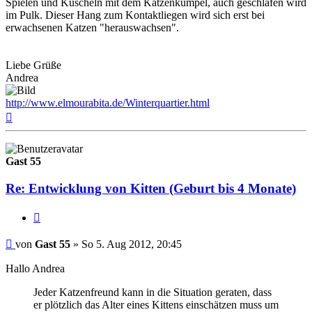
Spielen und Kuscheln mit dem Katzenkumpel, auch geschlafen wird
im Pulk. Dieser Hang zum Kontaktliegen wird sich erst bei
erwachsenen Katzen "herauswachsen".
Liebe Grüße
Andrea
http://www.elmourabita.de/Winterquartier.html
Nach
oben
Gast 55
Re: Entwicklung von Kitten (Geburt bis 4 Monate)
Zitieren
Beitrag
von
Gast 55
»
So 5. Aug 2012, 20:45
Hallo Andrea
Jeder Katzenfreund kann in die Situation geraten, dass
er plötzlich das Alter eines Kittens einschätzen muss um