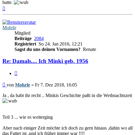
hatte.
Nach
oben
Mohrle
Mitglied
Beiträge
2084
Registriert
So 24. Jan 2016, 12:21
Sagst du uns deinen Vornamen?
Renate
Re: Damals.... Ich Minki geb. 1956
Zitieren
Beitrag
von
Mohrle
»
Fr 7. Dez 2018, 16:05
Ja , da habt ihr recht .. Minkis Geschichte paßt in die Weihnachtszeit
Teil 3 ... wie es weiterging
Aber nach einiger Zeit möchte ich doch zu gern hinaus ,dahin wo all
das Futter ist ,und ich früher immer war !!!!