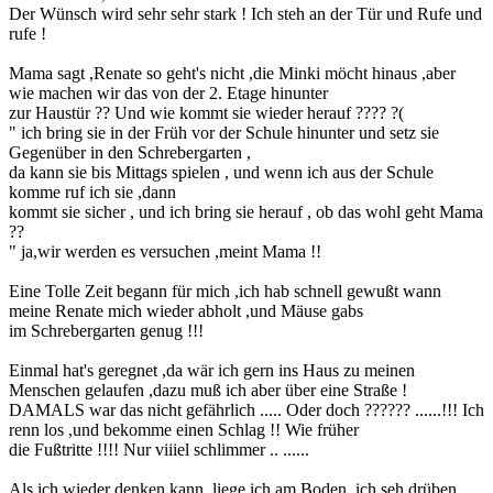
Der Wünsch wird sehr sehr stark ! Ich steh an der Tür und Rufe und
rufe !
Mama sagt ,Renate so geht's nicht ,die Minki möcht hinaus ,aber
wie machen wir das von der 2. Etage hinunter
zur Haustür ?? Und wie kommt sie wieder herauf ???? ?(
" ich bring sie in der Früh vor der Schule hinunter und setz sie
Gegenüber in den Schrebergarten ,
da kann sie bis Mittags spielen , und wenn ich aus der Schule
komme ruf ich sie ,dann
kommt sie sicher , und ich bring sie herauf , ob das wohl geht Mama
??
" ja,wir werden es versuchen ,meint Mama !!
Eine Tolle Zeit begann für mich ,ich hab schnell gewußt wann
meine Renate mich wieder abholt ,und Mäuse gabs
im Schrebergarten genug !!!
Einmal hat's geregnet ,da wär ich gern ins Haus zu meinen
Menschen gelaufen ,dazu muß ich aber über eine Straße !
DAMALS war das nicht gefährlich ..... Oder doch ?????? ......!!! Ich
renn los ,und bekomme einen Schlag !! Wie früher
die Fußtritte !!!! Nur viiiel schlimmer .. ......
Als ich wieder denken kann ,liege ich am Boden ,ich seh drüben