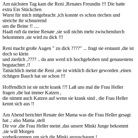
Am nächsten Tag kam die Reni ,Renates Freundin !!! Die hatte
extra Ein Stückchen
Wurst für mich mitgebracht ,ich konnte es schon riechen und
streiche ihr schnurrend
um die Beine !! ....
Haalt ruft da meine Renate ,sie soll nichts mehr zwischendurch
bekommen ,sie wird zu dick !!!
Reni macht große Augen " zu dick ????" ... fragt sie erstaunt ,die ist
doch so klein
und zierlich ,???? .. da ann werd ich hochgehoben und genauestens
begutachtet ,!!
Tatsächlich meint die Reni ,sie ist wirklich dicker geworden ,einen
richtigen Bauch hat sie schon !!!
Hoffendlich ist sie nicht krank !?! Laß uns mal die Frau Heller
fragen ,die hat immer Katzen ,
die nimmt auch Katzen auf wenn sie krank sind , die Frau Heller
kennt sich aus !!
Am Abend berichtet Renate der Mama was die Frau Heller gesagt
hat ,: also Mama ,stell
Dir vor ,die Frau Heller meint ,das unsere Minki Junge bekommt
,sie will Morgen
vorbeikommen um sich die Minki anzuschauen !