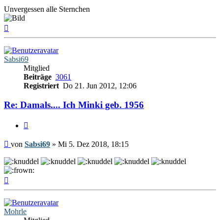
Unvergessen alle Sternchen
Nach
oben
Sabsi69
Mitglied
Beiträge
3061
Registriert
Do 21. Jun 2012, 12:06
Re: Damals.... Ich Minki geb. 1956
Zitieren
Beitrag
von
Sabsi69
»
Mi 5. Dez 2018, 18:15
Nach
oben
Mohrle