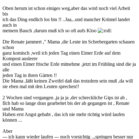
Oben herum ist schon einiges weg,aber das wird noch viel Arbeit
bis
ich das Ding endlich los bin !! ..Jaa,..und mancher Krümel landet
auch in
meinem Bauch ,darum muß ich so oft aufs Kloo
Die Renate jammert ," Mama ,die Leute im Schrebergarten schauen
schon
ganz komisch ,weil ich jeden Tag einen Eimer Erde auf dem
Kompost ausleere
und einen Eimer frische Erde mitnehme ,jetzt im Frühling sind die ja
alle
jeden Tag in ihren Gärten !!
Die Mama ,läßt keinen Zweifel daß das trotzdem sein muß ,da will
sie eben mal mit den Leuten sprechen!!
2 Wochen sind vergangen ,ja ja ja ,der schreckliche Gips ist ab ,
IIch hab so lange dran gearbeitet bis der ab gegangen ist , Renate
und Mama
Haben erst Angst gehabt , das ich nie mehr richtig würd laufen
können ...
Aber
--- ich kann wieder laufen --- noch vorsichtig ..,springen besser nur