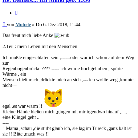
Zitieren
Beitrag
von
Mohrle
»
Do 6. Dez 2018, 11:44
Das freut mich liebe Anke
2.Teil : mein Leben mit den Menschen
Ich mußte eingeschlafen sein ,------oder war ich schon auf dem Weg
zur
Regenbogenbrücke ???? ----- ich wurde hochgehoben , spürte
Wärme , ein
Mensch hielt mich ,drückte mich an sich ,--- ich wollte weg ,konnte
nicht---
egal ,es war warm !!
Kleine Hände hielten mich ,gingen mit mir irgendwo hinauf ,....,
eine Klingel geht ..
----
" Mama ,schau ,die stirbt glaub ich, sie lag im Türeck ,ganz kalt ist
sie !! Bitte ,mach was !!