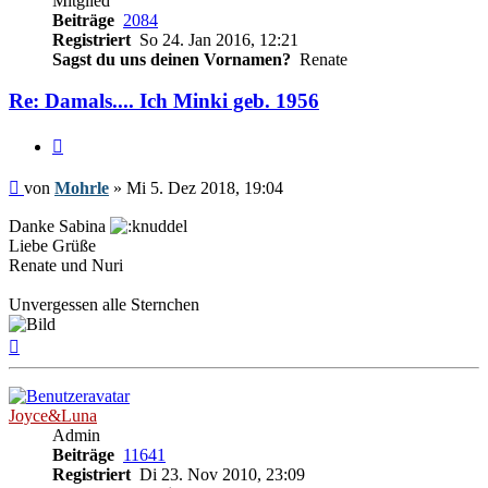
Mitglied
Beiträge
2084
Registriert
So 24. Jan 2016, 12:21
Sagst du uns deinen Vornamen?
Renate
Re: Damals.... Ich Minki geb. 1956
Zitieren
Beitrag
von
Mohrle
»
Mi 5. Dez 2018, 19:04
Danke Sabina
Liebe Grüße
Renate und Nuri
Unvergessen alle Sternchen
Nach
oben
Joyce&Luna
Admin
Beiträge
11641
Registriert
Di 23. Nov 2010, 23:09