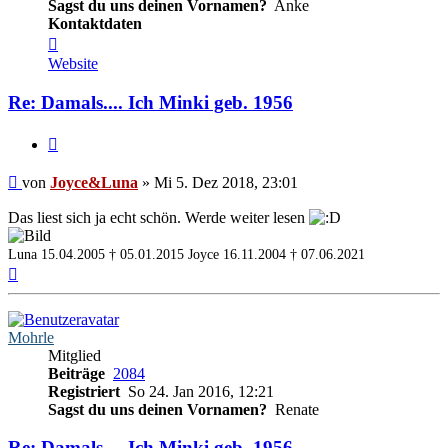
Sagst du uns deinen Vornamen?
Anke
Kontaktdaten
Kontaktdaten
von
Website
Joyce&Luna
Re: Damals.... Ich Minki geb. 1956
Zitieren
Beitrag
von
Joyce&Luna
»
Mi 5. Dez 2018, 23:01
Das liest sich ja echt schön. Werde weiter lesen
Luna 15.04.2005 † 05.01.2015
Joyce 16.11.2004 † 07.06.2021
Nach
oben
Mohrle
Mitglied
Beiträge
2084
Registriert
So 24. Jan 2016, 12:21
Sagst du uns deinen Vornamen?
Renate
Re: Damals.... Ich Minki geb. 1956