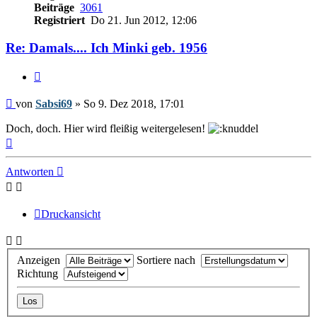
Beiträge
3061
Registriert
Do 21. Jun 2012, 12:06
Re: Damals.... Ich Minki geb. 1956
Zitieren
Beitrag
von
Sabsi69
»
So 9. Dez 2018, 17:01
Doch, doch. Hier wird fleißig weitergelesen!
Nach
oben
Antworten
Druckansicht
Anzeigen
Sortiere nach
Richtung