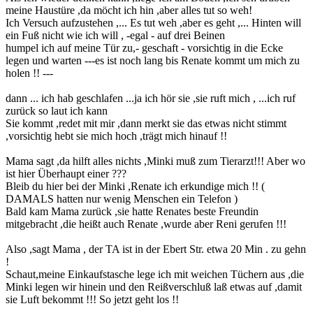
meine Haustüre ,da möcht ich hin ,aber alles tut so weh!
Ich Versuch aufzustehen ,... Es tut weh ,aber es geht ,... Hinten will
ein Fuß nicht wie ich will , -egal - auf drei Beinen
humpel ich auf meine Tür zu,- geschaft - vorsichtig in die Ecke
legen und warten ---es ist noch lang bis Renate kommt um mich zu
holen !! ---
dann ... ich hab geschlafen ...ja ich hör sie ,sie ruft mich , ...ich ruf
zurück so laut ich kann
Sie kommt ,redet mit mir ,dann merkt sie das etwas nicht stimmt
,vorsichtig hebt sie mich hoch ,trägt mich hinauf !!
Mama sagt ,da hilft alles nichts ,Minki muß zum Tierarzt!!! Aber wo
ist hier Überhaupt einer ???
Bleib du hier bei der Minki ,Renate ich erkundige mich !! (
DAMALS hatten nur wenig Menschen ein Telefon )
Bald kam Mama zurück ,sie hatte Renates beste Freundin
mitgebracht ,die heißt auch Renate ,wurde aber Reni gerufen !!!
Also ,sagt Mama , der TA ist in der Ebert Str. etwa 20 Min . zu gehn
!
Schaut,meine Einkaufstasche lege ich mit weichen Tüchern aus ,die
Minki legen wir hinein und den Reißverschluß laß etwas auf ,damit
sie Luft bekommt !!! So jetzt geht los !!