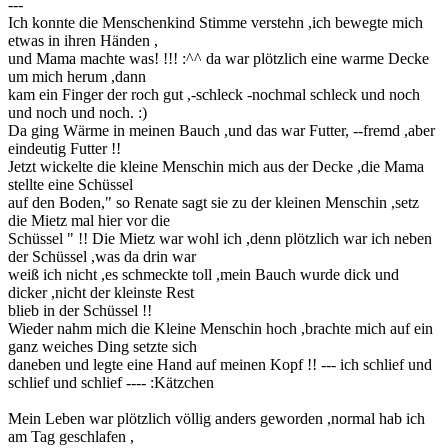
---
Ich konnte die Menschenkind Stimme verstehn ,ich bewegte mich
etwas in ihren Händen ,
und Mama machte was! !!! :^^ da war plötzlich eine warme Decke
um mich herum ,dann
kam ein Finger der roch gut ,-schleck -nochmal schleck und noch
und noch und noch. :)
Da ging Wärme in meinen Bauch ,und das war Futter, --fremd ,aber
eindeutig Futter !!
Jetzt wickelte die kleine Menschin mich aus der Decke ,die Mama
stellte eine Schüssel
auf den Boden," so Renate sagt sie zu der kleinen Menschin ,setz
die Mietz mal hier vor die
Schüssel " !! Die Mietz war wohl ich ,denn plötzlich war ich neben
der Schüssel ,was da drin war
weiß ich nicht ,es schmeckte toll ,mein Bauch wurde dick und
dicker ,nicht der kleinste Rest
blieb in der Schüssel !!
Wieder nahm mich die Kleine Menschin hoch ,brachte mich auf ein
ganz weiches Ding setzte sich
daneben und legte eine Hand auf meinen Kopf !! --- ich schlief und
schlief und schlief ---- :Kätzchen
Mein Leben war plötzlich völlig anders geworden ,normal hab ich
am Tag geschlafen ,