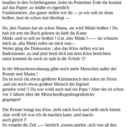
hinüber in den Schrebergarten ,holst im Putzeimer Erde die kommt
auf das Papier ,so müßte es eigentlich
Funktionieren ,das ganze stellen wir ihr --- ja wie soll sie denn
heißen ,hast du schon mal überlegt ---
Ha ,den Namen hat sie schon Mama ,sie wird Minki heißen ! Da
hab ich erst ein Buch gelesen da hieß die Katze
Minki ,und so soll sie heißen ! Gut ,also Minki !------ sie schauen
mich an ,aha Minki rufen sie mich nun---
Weiter ging die Diskussion : also das Kloo stellen wir ins
Badezimmer ,so und jetzt beeil dich mit dem Kloo herrichten
sonst kommst du noch zu spät in die Schule !!!
In der Menschenwohnung gibts noch mehr Menschen außer der
Renate und Mama !
Da ist noch ein etwas größerer Kleinmensch den rufen sie Horst
,und ein noch etwas größere Mensch der Ingried
gerufen wird !! Da war wohl auch mal ein Papa ! Aber der ist schon
vor 3 Jahren über die MenschenRegenbogenbrücke
gegangen!
Die Renate bringt das Kloo ,hebt mich hoch und stellt mich hinein
,klar weiß ich was ich da machen kann ,und machs
auch gleich !!
So vergeht die Zeit ,---- herrlich ,esssen,spielen ,sich von all den