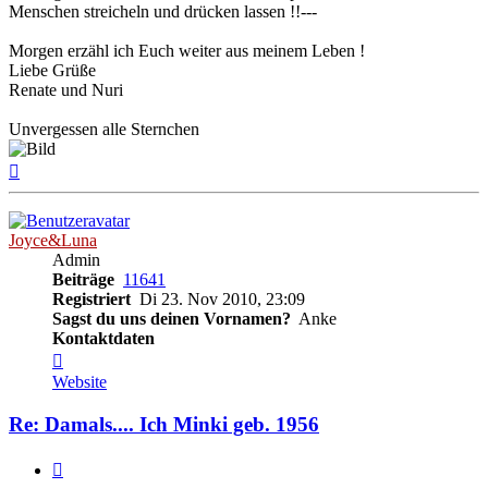
Menschen streicheln und drücken lassen !!---
Morgen erzähl ich Euch weiter aus meinem Leben !
Liebe Grüße
Renate und Nuri
Unvergessen alle Sternchen
Nach
oben
Joyce&Luna
Admin
Beiträge
11641
Registriert
Di 23. Nov 2010, 23:09
Sagst du uns deinen Vornamen?
Anke
Kontaktdaten
Kontaktdaten
von
Website
Joyce&Luna
Re: Damals.... Ich Minki geb. 1956
Zitieren