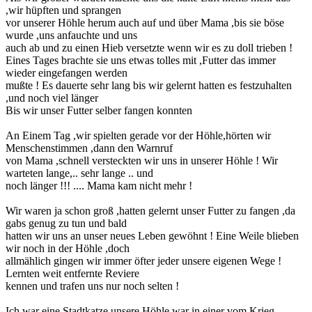
,wir hüpften und sprangen
vor unserer Höhle herum auch auf und über Mama ,bis sie böse
wurde ,uns anfauchte und uns
auch ab und zu einen Hieb versetzte wenn wir es zu doll trieben !
Eines Tages brachte sie uns etwas tolles mit ,Futter das immer
wieder eingefangen werden
mußte ! Es dauerte sehr lang bis wir gelernt hatten es festzuhalten
,und noch viel länger
Bis wir unser Futter selber fangen konnten
An Einem Tag ,wir spielten gerade vor der Höhle,hörten wir
Menschenstimmen ,dann den Warnruf
von Mama ,schnell versteckten wir uns in unserer Höhle ! Wir
warteten lange,.. sehr lange .. und
noch länger !!! .... Mama kam nicht mehr !
Wir waren ja schon groß ,hatten gelernt unser Futter zu fangen ,da
gabs genug zu tun und bald
hatten wir uns an unser neues Leben gewöhnt ! Eine Weile blieben
wir noch in der Höhle ,doch
allmählich gingen wir immer öfter jeder unsere eigenen Wege !
Lernten weit entfernte Reviere
kennen und trafen uns nur noch selten !
Ich war eine Stadtkatze,unsere Höhle war in einer vom Krieg