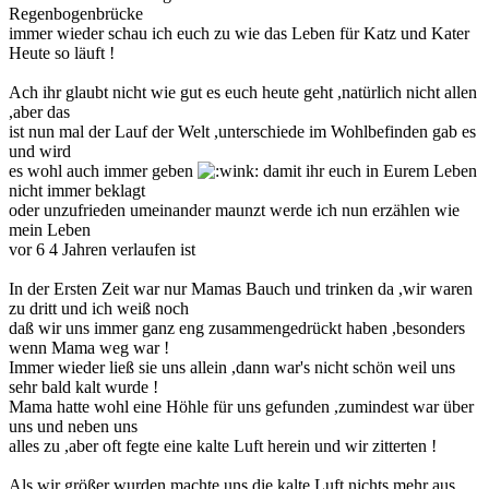
Regenbogenbrücke
immer wieder schau ich euch zu wie das Leben für Katz und Kater
Heute so läuft !
Ach ihr glaubt nicht wie gut es euch heute geht ,natürlich nicht allen
,aber das
ist nun mal der Lauf der Welt ,unterschiede im Wohlbefinden gab es
und wird
es wohl auch immer geben
damit ihr euch in Eurem Leben
nicht immer beklagt
oder unzufrieden umeinander maunzt werde ich nun erzählen wie
mein Leben
vor 6 4 Jahren verlaufen ist
In der Ersten Zeit war nur Mamas Bauch und trinken da ,wir waren
zu dritt und ich weiß noch
daß wir uns immer ganz eng zusammengedrückt haben ,besonders
wenn Mama weg war !
Immer wieder ließ sie uns allein ,dann war's nicht schön weil uns
sehr bald kalt wurde !
Mama hatte wohl eine Höhle für uns gefunden ,zumindest war über
uns und neben uns
alles zu ,aber oft fegte eine kalte Luft herein und wir zitterten !
Als wir größer wurden machte uns die kalte Luft nichts mehr aus