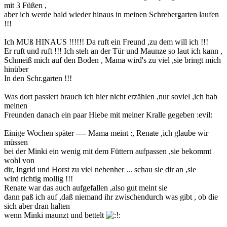
mit 3 Füßen ,
aber ich werde bald wieder hinaus in meinen Schrebergarten laufen
!!!
Ich MUß HINAUS !!!!!! Da ruft ein Freund ,zu dem will ich !!!
Er ruft und ruft !!! Ich steh an der Tür und Maunze so laut ich kann ,
Schmeiß mich auf den Boden , Mama wird's zu viel ,sie bringt mich
hinüber
In den Schr.garten !!!
Was dort passiert brauch ich hier nicht erzählen ,nur soviel ,ich hab
meinen
Freunden danach ein paar Hiebe mit meiner Kralle gegeben :evil:
Einige Wochen später ---- Mama meint :, Renate ,ich glaube wir
müssen
bei der Minki ein wenig mit dem Füttern aufpassen ,sie bekommt
wohl von
dir, Ingrid und Horst zu viel nebenher ... schau sie dir an ,sie
wird richtig mollig !!!
Renate war das auch aufgefallen ,also gut meint sie
dann paß ich auf ,daß niemand ihr zwischendurch was gibt , ob die
sich aber dran halten
wenn Minki maunzt und bettelt