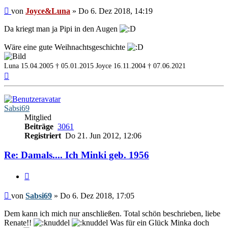
Beitrag
von
Joyce&Luna
»
Do 6. Dez 2018, 14:19
Da kriegt man ja Pipi in den Augen
Wäre eine gute Weihnachtsgeschichte
Luna 15.04.2005 † 05.01.2015
Joyce 16.11.2004 † 07.06.2021
Nach
oben
Sabsi69
Mitglied
Beiträge
3061
Registriert
Do 21. Jun 2012, 12:06
Re: Damals.... Ich Minki geb. 1956
Zitieren
Beitrag
von
Sabsi69
»
Do 6. Dez 2018, 17:05
Dem kann ich mich nur anschließen. Total schön beschrieben, liebe
Renate!!
Was für ein Glück Minka doch