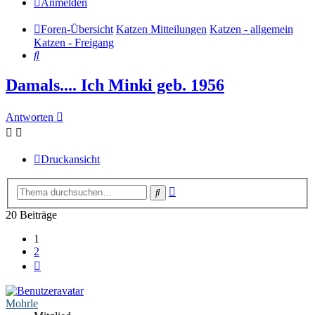
Anmelden
Foren-Übersicht
Katzen Mitteilungen
Katzen - allgemein
Katzen - Freigang
Suche
Damals.... Ich Minki geb. 1956
Antworten
Druckansicht
Erweiterte
Suche
Suche
20 Beiträge
1
2
Nächste
Mohrle