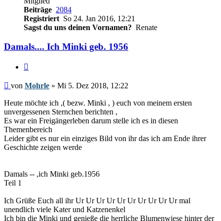
Mitglied
Beiträge
2084
Registriert
So 24. Jan 2016, 12:21
Sagst du uns deinen Vornamen?
Renate
Damals.... Ich Minki geb. 1956
Zitieren
Beitrag
von
Mohrle
»
Mi 5. Dez 2018, 12:22
Heute möchte ich ,( bezw. Minki , ) euch von meinem ersten
unvergessenen Sternchen berichten ,
Es war ein Freigängerleben darum stelle ich es in diesen
Themenbereich
Leider gibt es nur ein einziges Bild von ihr das ich am Ende ihrer
Geschichte zeigen werde
Damals -- ,ich Minki geb.1956
Teil 1
Ich Grüße Euch all ihr Ur Ur Ur Ur Ur Ur Ur Ur Ur Ur mal
unendlich viele Kater und Katzenenkel
Ich bin die Minki und genieße die herrliche Blumenwiese hinter der