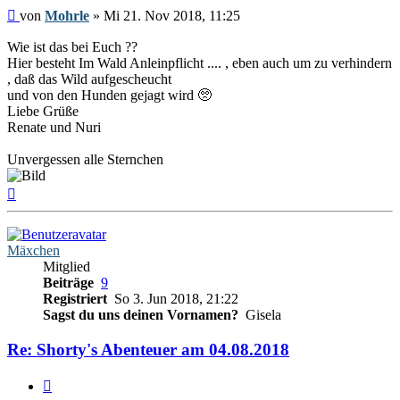
Beitrag
von
Mohrle
»
Mi 21. Nov 2018, 11:25
Wie ist das bei Euch ??
Hier besteht Im Wald Anleinpflicht .... , eben auch um zu verhindern
, daß das Wild aufgescheucht
und von den Hunden gejagt wird 🥺
Liebe Grüße
Renate und Nuri
Unvergessen alle Sternchen
Nach
oben
Mäxchen
Mitglied
Beiträge
9
Registriert
So 3. Jun 2018, 21:22
Sagst du uns deinen Vornamen?
Gisela
Re: Shorty's Abenteuer am 04.08.2018
Zitieren