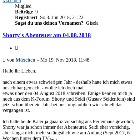
Mäxchen
Mitglied
Beiträge
9
Registriert
So 3. Jun 2018, 21:22
Sagst du uns deinen Vornamen?
Gisela
Shorty's Abenteuer am 04.08.2018
Zitieren
Beitrag
von
Mäxchen
»
Mo 19. Nov 2018, 11:48
Hallo ihr Lieben,
nach einem etwas schwierigen Jahr - deshalb hatte ich mich etwas
unsichtbar gemacht - wollte ich doch mal
etwas über den 04.August 2018 schreiben. Einige kennen mich ja
noch aus dem K-Forum, Shorty und Seidi (Gustav Seidenfein) sind
jetzt schon über ein Jahr bei uns, unglaublich wie schnell das
vergangen ist.
Ich hatte beide Kater ja gaaanz vorsichtig ans Ferienhaus gewöhnt,
Shorty war ja schon immer der Abenteurer, Seidi eher vorsichtig,
aber längst nicht mehr so ängstlich wie am Anfang (Sept.2017, 6
Wochen hinter dem TV).....