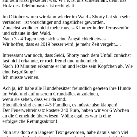
auf dem Mast geklettert war. W i e, ist uns schleierhaft, denn das
Holz des Telefonmastes ist recht glatt.
Im Oktober waren wir dann wieder im Wald - Shorty hat sich sehr
verändert - ist vorsichtiger und ängstlicher geworden.
Zunächst wollte er nicht mehr raus, saß immer in der Terrassentür
und schaute in den Wald.
Nach 3 - 4 Tagen legte sich seine Ängstlichkeit etwas.
Wir hoffen, dass es 2019 besser wird, je mehr Zeit vergeht.....
Interessant war noch, dass Seidi, Shorty nach dem Unfall zunächst
fast nicht erkannte, er roch fremd und unheimlich.....
Nach 10 Minuten erkannte er ihn und leckte sein Köpfchen ab. Wie
eine Begrüßung!
Ich musste weinen.
Ach ja, ich habe alle Hundebesitzer freundlich gebeten ihre Hunde
im Wald und auf unserem Grundstück anzuleinen,
wenn sie sehen, dass wir da sind.
Eigentlich sind es nur 4-5 Familien, es müsste also klappen!
Der Feuerwehreinsatz kostete 240 Euro, haben wir vor 6 Wochen
an die Gemeinde überwiesen. Völlig egal, es war ja eine
erfolgreiche Rettungsaktion!
Nun ist's doch ein längerer Text geworden, habe daraus auch viel