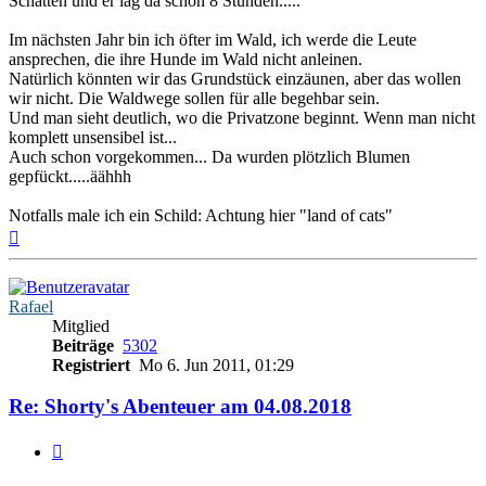
Schatten und er lag da schon 8 Stunden.....
Im nächsten Jahr bin ich öfter im Wald, ich werde die Leute
ansprechen, die ihre Hunde im Wald nicht anleinen.
Natürlich könnten wir das Grundstück einzäunen, aber das wollen
wir nicht. Die Waldwege sollen für alle begehbar sein.
Und man sieht deutlich, wo die Privatzone beginnt. Wenn man nicht
komplett unsensibel ist...
Auch schon vorgekommen... Da wurden plötzlich Blumen
gepfückt.....äähhh
Notfalls male ich ein Schild: Achtung hier "land of cats"
Nach
oben
Rafael
Mitglied
Beiträge
5302
Registriert
Mo 6. Jun 2011, 01:29
Re: Shorty's Abenteuer am 04.08.2018
Zitieren