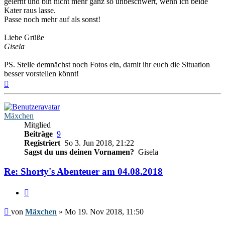
gelernt und bin nicht mehr ganz so unbeschwert, wenn ich beide
Kater raus lasse.
Passe noch mehr auf als sonst!
Liebe Grüße
Gisela
PS. Stelle demnächst noch Fotos ein, damit ihr euch die Situation
besser vorstellen könnt!
Nach
oben
Mäxchen
Mitglied
Beiträge
9
Registriert
So 3. Jun 2018, 21:22
Sagst du uns deinen Vornamen?
Gisela
Re: Shorty's Abenteuer am 04.08.2018
Zitieren
Beitrag
von
Mäxchen
»
Mo 19. Nov 2018, 11:50