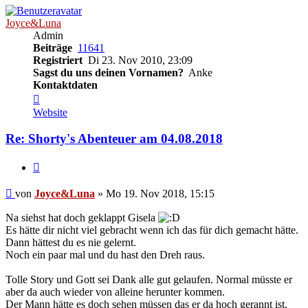
Joyce&Luna
Admin
Beiträge
11641
Registriert
Di 23. Nov 2010, 23:09
Sagst du uns deinen Vornamen?
Anke
Kontaktdaten
Kontaktdaten
von
Website
Joyce&Luna
Re: Shorty's Abenteuer am 04.08.2018
Zitieren
Beitrag
von
Joyce&Luna
»
Mo 19. Nov 2018, 15:15
Na siehst hat doch geklappt Gisela
Es hätte dir nicht viel gebracht wenn ich das für dich gemacht hätte.
Dann hättest du es nie gelernt.
Noch ein paar mal und du hast den Dreh raus.
Tolle Story und Gott sei Dank alle gut gelaufen. Normal müsste er
aber da auch wieder von alleine herunter kommen.
Der Mann hätte es doch sehen müssen das er da hoch gerannt ist,