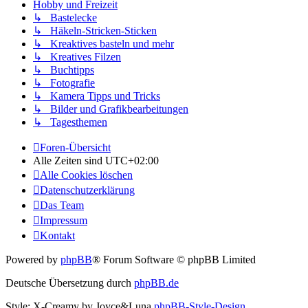
Hobby und Freizeit
↳ Bastelecke
↳ Häkeln-Stricken-Sticken
↳ Kreaktives basteln und mehr
↳ Kreatives Filzen
↳ Buchtipps
↳ Fotografie
↳ Kamera Tipps und Tricks
↳ Bilder und Grafikbearbeitungen
↳ Tagesthemen
Foren-Übersicht
Alle Zeiten sind
UTC+02:00
Alle Cookies löschen
Datenschutzerklärung
Das Team
Impressum
Kontakt
Powered by
phpBB
® Forum Software © phpBB Limited
Deutsche Übersetzung durch
phpBB.de
Style: X-Creamy by Joyce&Luna
phpBB-Style-Design