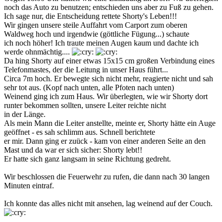
noch das Auto zu benutzen; entschieden uns aber zu Fuß zu gehen.
Ich sage nur, die Entscheidung rettete Shorty's Leben!!!
Wir gingen unsere steile Auffahrt vom Carport zum oberen
Waldweg hoch und irgendwie (göttliche Fügung...) schaute
ich noch höher! Ich traute meinen Augen kaum und dachte ich
werde ohnmächtig....
Da hing Shorty auf einer etwas 15x15 cm großen Verbindung eines
Telefonmastes, der die Leitung in unser Haus führt...
Circa 7m hoch. Er bewegte sich nicht mehr, reagierte nicht und sah
sehr tot aus. (Kopf nach unten, alle Pfoten nach unten)
Weinend ging ich zum Haus. Wir überlegten, wie wir Shorty dort
runter bekommen sollten, unsere Leiter reichte nicht
in der Länge.
Als mein Mann die Leiter anstellte, meinte er, Shorty hätte ein Auge
geöffnet - es sah schlimm aus. Schnell berichtete
er mir. Dann ging er zuück - kam von einer anderen Seite an den
Mast und da war er sich sicher: Shorty lebt!!
Er hatte sich ganz langsam in seine Richtung gedreht.
Wir beschlossen die Feuerwehr zu rufen, die dann nach 30 langen
Minuten eintraf.
Ich konnte das alles nicht mit ansehen, lag weinend auf der Couch.