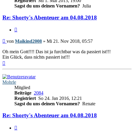
Registriert
Mi 1. Mai 2013, 19:00
Sagst du uns deinen Vornamen?
Julia
Re: Shorty's Abenteuer am 04.08.2018
Zitieren
Beitrag
von
Maikind2008
»
Mi 21. Nov 2018, 05:57
Oh mein Gott!!!! Das ist ja furchtbar was da passiert ist!!!
Ein Glück, dass nichts passiert ist!!!
Nach
oben
Mohrle
Mitglied
Beiträge
2084
Registriert
So 24. Jan 2016, 12:21
Sagst du uns deinen Vornamen?
Renate
Re: Shorty's Abenteuer am 04.08.2018
Zitieren