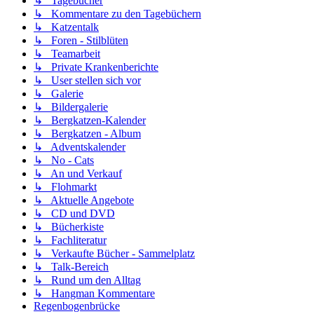
↳ Tagebücher
↳ Kommentare zu den Tagebüchern
↳ Katzentalk
↳ Foren - Stilblüten
↳ Teamarbeit
↳ Private Krankenberichte
↳ User stellen sich vor
↳ Galerie
↳ Bildergalerie
↳ Bergkatzen-Kalender
↳ Bergkatzen - Album
↳ Adventskalender
↳ No - Cats
↳ An und Verkauf
↳ Flohmarkt
↳ Aktuelle Angebote
↳ CD und DVD
↳ Bücherkiste
↳ Fachliteratur
↳ Verkaufte Bücher - Sammelplatz
↳ Talk-Bereich
↳ Rund um den Alltag
↳ Hangman Kommentare
Regenbogenbrücke