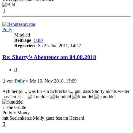
Nach
oben
Polly
Mitglied
Beiträge
1180
Registriert
Sa 25. Jun 2011, 14:57
Re: Shorty's Abenteuer am 04.08.2018
Zitieren
Beitrag
von
Polly
»
Mo 19. Nov 2018, 15:09
Ach herrje..., was für ein Schrecken.., gut, dass Shorty nichts weiter
passiert ist....
Liebe Grüße
Polly + Monty
mit Seelenkatze Molly ganz fest im Herzen!
Nach
oben