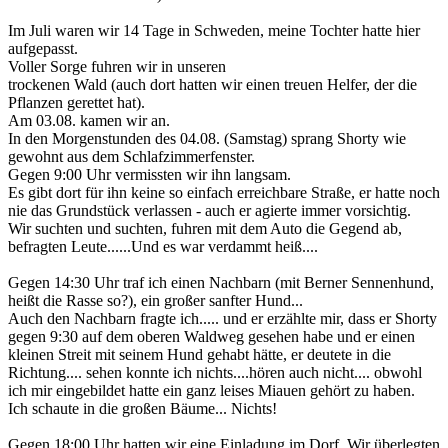
Im Juli waren wir 14 Tage in Schweden, meine Tochter hatte hier
aufgepasst.
Voller Sorge fuhren wir in unseren
trockenen Wald (auch dort hatten wir einen treuen Helfer, der die
Pflanzen gerettet hat).
Am 03.08. kamen wir an.
In den Morgenstunden des 04.08. (Samstag) sprang Shorty wie
gewohnt aus dem Schlafzimmerfenster.
Gegen 9:00 Uhr vermissten wir ihn langsam.
Es gibt dort für ihn keine so einfach erreichbare Straße, er hatte noch
nie das Grundstück verlassen - auch er agierte immer vorsichtig.
Wir suchten und suchten, fuhren mit dem Auto die Gegend ab,
befragten Leute......Und es war verdammt heiß....
Gegen 14:30 Uhr traf ich einen Nachbarn (mit Berner Sennenhund,
heißt die Rasse so?), ein großer sanfter Hund...
Auch den Nachbarn fragte ich..... und er erzählte mir, dass er Shorty
gegen 9:30 auf dem oberen Waldweg gesehen habe und er einen
kleinen Streit mit seinem Hund gehabt hätte, er deutete in die
Richtung.... sehen konnte ich nichts....hören auch nicht.... obwohl
ich mir eingebildet hatte ein ganz leises Miauen gehört zu haben.
Ich schaute in die großen Bäume... Nichts!
Gegen 18:00 Uhr hatten wir eine Einladung im Dorf. Wir überlegten