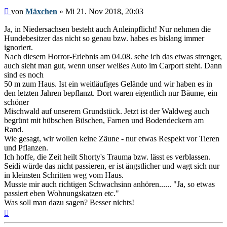
Beitrag
von
Mäxchen
»
Mi 21. Nov 2018, 20:03
Ja, in Niedersachsen besteht auch Anleinpflicht! Nur nehmen die
Hundebesitzer das nicht so genau bzw. habes es bislang immer
ignoriert.
Nach diesem Horror-Erlebnis am 04.08. sehe ich das etwas strenger,
auch sieht man gut, wenn unser weißes Auto im Carport steht. Dann
sind es noch
50 m zum Haus. Ist ein weitläufiges Gelände und wir haben es in
den letzten Jahren bepflanzt. Dort waren eigentlich nur Bäume, ein
schöner
Mischwald auf unserem Grundstück. Jetzt ist der Waldweg auch
begrünt mit hübschen Büschen, Farnen und Bodendeckern am
Rand.
Wie gesagt, wir wollen keine Zäune - nur etwas Respekt vor Tieren
und Pflanzen.
Ich hoffe, die Zeit heilt Shorty's Trauma bzw. lässt es verblassen.
Seidi würde das nicht passieren, er ist ängstlicher und wagt sich nur
in kleinsten Schritten weg vom Haus.
Musste mir auch richtigen Schwachsinn anhören...... "Ja, so etwas
passiert eben Wohnungskatzen etc."
Was soll man dazu sagen? Besser nichts!
Nach
oben