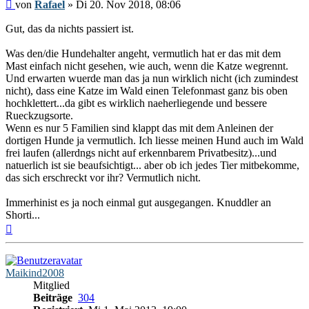
Beitrag
von
Rafael
»
Di 20. Nov 2018, 08:06
Gut, das da nichts passiert ist.
Was den/die Hundehalter angeht, vermutlich hat er das mit dem
Mast einfach nicht gesehen, wie auch, wenn die Katze wegrennt.
Und erwarten wuerde man das ja nun wirklich nicht (ich zumindest
nicht), dass eine Katze im Wald einen Telefonmast ganz bis oben
hochklettert...da gibt es wirklich naeherliegende und bessere
Rueckzugsorte.
Wenn es nur 5 Familien sind klappt das mit dem Anleinen der
dortigen Hunde ja vermutlich. Ich liesse meinen Hund auch im Wald
frei laufen (allerdngs nicht auf erkennbarem Privatbesitz)...und
natuerlich ist sie beaufsichtigt... aber ob ich jedes Tier mitbekomme,
das sich erschreckt vor ihr? Vermutlich nicht.
Immerhinist es ja noch einmal gut ausgegangen. Knuddler an
Shorti...
Nach
oben
Maikind2008
Mitglied
Beiträge
304