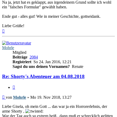
Na ja, jetzt hat es geklappt, aus irgendeinem Grund sollte ich wohl
ein "falsches Formular" gewählt haben.
Ende gut - alles gut! Wie in meiner Geschichte, gottseidank.
Liebe Grüße!
Nach
oben
Mohrle
Mitglied
Beiträge
2084
Registriert
So 24. Jan 2016, 12:21
Sagst du uns deinen Vornamen?
Renate
Re: Shorty's Abenteuer am 04.08.2018
Zitieren
Beitrag
von
Mohrle
»
Mo 19. Nov 2018, 13:27
Liebe Gisela, oh mein Gott ... das war ja ein Horrorerlebnis, der
arme Shorty ,
War der Tag auch so extrem heiß , dann muß er schrecklich gelitten