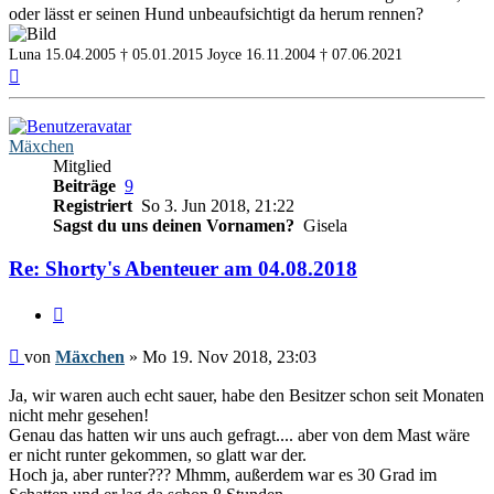
oder lässt er seinen Hund unbeaufsichtigt da herum rennen?
Luna 15.04.2005 † 05.01.2015
Joyce 16.11.2004 † 07.06.2021
Nach
oben
Mäxchen
Mitglied
Beiträge
9
Registriert
So 3. Jun 2018, 21:22
Sagst du uns deinen Vornamen?
Gisela
Re: Shorty's Abenteuer am 04.08.2018
Zitieren
Beitrag
von
Mäxchen
»
Mo 19. Nov 2018, 23:03
Ja, wir waren auch echt sauer, habe den Besitzer schon seit Monaten
nicht mehr gesehen!
Genau das hatten wir uns auch gefragt.... aber von dem Mast wäre
er nicht runter gekommen, so glatt war der.
Hoch ja, aber runter??? Mhmm, außerdem war es 30 Grad im