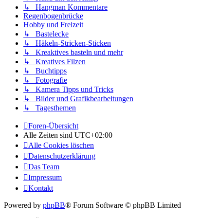
↳ Hangman Kommentare
Regenbogenbrücke
Hobby und Freizeit
↳ Bastelecke
↳ Häkeln-Stricken-Sticken
↳ Kreaktives basteln und mehr
↳ Kreatives Filzen
↳ Buchtipps
↳ Fotografie
↳ Kamera Tipps und Tricks
↳ Bilder und Grafikbearbeitungen
↳ Tagesthemen
Foren-Übersicht
Alle Zeiten sind
UTC+02:00
Alle Cookies löschen
Datenschutzerklärung
Das Team
Impressum
Kontakt
Powered by
phpBB
® Forum Software © phpBB Limited