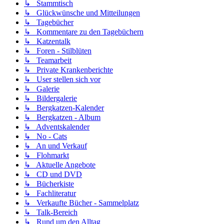
↳ Stammtisch
↳ Glückwünsche und Mitteilungen
↳ Tagebücher
↳ Kommentare zu den Tagebüchern
↳ Katzentalk
↳ Foren - Stilblüten
↳ Teamarbeit
↳ Private Krankenberichte
↳ User stellen sich vor
↳ Galerie
↳ Bildergalerie
↳ Bergkatzen-Kalender
↳ Bergkatzen - Album
↳ Adventskalender
↳ No - Cats
↳ An und Verkauf
↳ Flohmarkt
↳ Aktuelle Angebote
↳ CD und DVD
↳ Bücherkiste
↳ Fachliteratur
↳ Verkaufte Bücher - Sammelplatz
↳ Talk-Bereich
↳ Rund um den Alltag