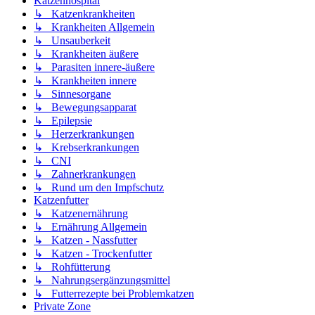
Katzenhospital
↳ Katzenkrankheiten
↳ Krankheiten Allgemein
↳ Unsauberkeit
↳ Krankheiten äußere
↳ Parasiten innere-äußere
↳ Krankheiten innere
↳ Sinnesorgane
↳ Bewegungsapparat
↳ Epilepsie
↳ Herzerkrankungen
↳ Krebserkrankungen
↳ CNI
↳ Zahnerkrankungen
↳ Rund um den Impfschutz
Katzenfutter
↳ Katzenernährung
↳ Ernährung Allgemein
↳ Katzen - Nassfutter
↳ Katzen - Trockenfutter
↳ Rohfütterung
↳ Nahrungsergänzungsmittel
↳ Futterrezepte bei Problemkatzen
Private Zone