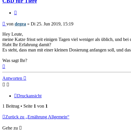
CBD für Tiere
Zitieren
Beitrag
von
degea
»
Di 25. Jun 2019, 15:19
Hey Leute,
meine Katze frisst seit einigen Tagen viel weniger als üblich, und bei
Habt Ihr Erfahrung damit?
Es steht, dass man mit einer kleinen Dosierung anfangen soll, und das
Was sagt Ihr?
Nach
oben
Antworten
Druckansicht
1 Beitrag • Seite
1
von
1
Zurück zu „Ernährung Allgemein“
Gehe zu