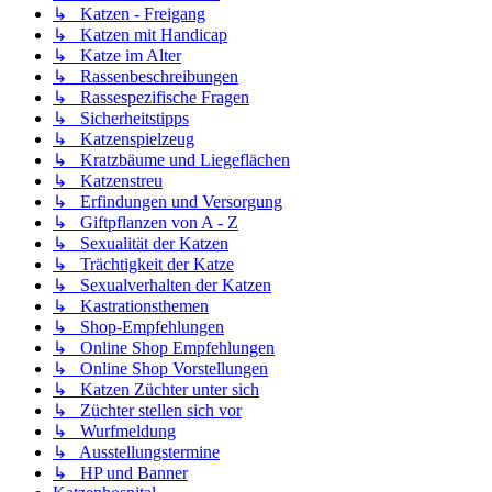
↳ Katzen - Freigang
↳ Katzen mit Handicap
↳ Katze im Alter
↳ Rassenbeschreibungen
↳ Rassespezifische Fragen
↳ Sicherheitstipps
↳ Katzenspielzeug
↳ Kratzbäume und Liegeflächen
↳ Katzenstreu
↳ Erfindungen und Versorgung
↳ Giftpflanzen von A - Z
↳ Sexualität der Katzen
↳ Trächtigkeit der Katze
↳ Sexualverhalten der Katzen
↳ Kastrationsthemen
↳ Shop-Empfehlungen
↳ Online Shop Empfehlungen
↳ Online Shop Vorstellungen
↳ Katzen Züchter unter sich
↳ Züchter stellen sich vor
↳ Wurfmeldung
↳ Ausstellungstermine
↳ HP und Banner