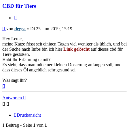
CBD für Tiere
Zitieren
Beitrag
von
degea
»
Di 25. Jun 2019, 15:19
Hey Leute,
meine Katze frisst seit einigen Tagen viel weniger als üblich, und bei
der Suche nach Infos bin ich hier
Link gelöscht
auf dieses cbd für
Tiere gestoßen.
Habt Ihr Erfahrung damit?
Es steht, dass man mit einer kleinen Dosierung anfangen soll, und
dass dieses Öl angeblich sehr gesund sei.
Was sagt Ihr?
Nach
oben
Antworten
Druckansicht
1 Beitrag • Seite
1
von
1