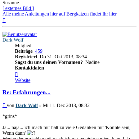
Susanne
[ externes Bild ]
Alle meine Anleitungen hier auf Bergkatzen findet Ihr hier
Nach
oben
Dark Wolf
Mitglied
Beiträge
459
Registriert
Do 31. Okt 2013, 08:34
Sagst du uns deinen Vornamen?
Nadine
Kontaktdaten
Kontaktdaten
von
Website
Dark
Wolf
Re: Erfahrungen...
Beitrag
von
Dark Wolf
»
Mi 11. Dez 2013, 08:32
*grins*
Ja... naja... ich mach mir halt zu viele Gedanken mit 'Könnte sein,
Wenn dann'
Wegen der erreichbarkeit mach ich mir weniger sorgen, kann Uta