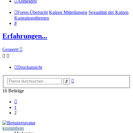
Anmelden
Foren-Übersicht
Katzen Mitteilungen
Sexualität der Katzen
Kastrationsthemen
Suche
Erfahrungen...
Gesperrt
Druckansicht
Erweiterte
Suche
Suche
16 Beiträge
Vorherige
1
2
krummbein