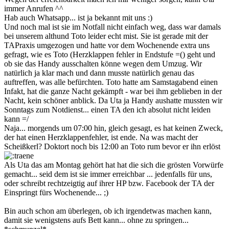
immer Anrufen ^^
Hab auch Whatsapp... ist ja bekannt mit uns :)
Und noch mal ist sie im Notfall nicht einfach weg, dass war damals
bei unserem althund Toto leider echt mist. Sie ist gerade mit der
TAPraxis umgezogen und hatte vor dem Wochenende extra uns
gefragt, wie es Toto (Herzklappen fehler in Endstufe =() geht und
ob sie das Handy ausschalten könne wegen dem Umzug. Wir
natürlich ja klar mach und dann musste natürlich genau das
auftreffen, was alle befürchten. Toto hatte am Samstagabend einen
Infakt, hat die ganze Nacht gekämpft - war bei ihm geblieben in der
Nacht, kein schöner anblick. Da Uta ja Handy aushatte mussten wir
Sonntags zum Notdienst... einen TA den ich absolut nicht leiden
kann =/
Naja... morgends um 07:00 hin, gleich gesagt, es hat keinen Zweck,
der hat einen Herzklappenfehler, ist ende. Na was macht der
Scheißkerl? Doktort noch bis 12:00 an Toto rum bevor er ihn erlöst
Als Uta das am Montag gehört hat hat die sich die grösten Vorwürfe
gemacht... seid dem ist sie immer erreichbar ... jedenfalls für uns,
oder schreibt rechtzeigtig auf ihrer HP bzw. Facebook der TA der
Einspringt fürs Wochenende... ;)
Bin auch schon am überlegen, ob ich irgendetwas machen kann,
damit sie wenigstens aufs Bett kann... ohne zu springen...