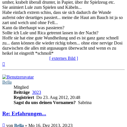
umher, krabelt überall drunter, in Papier, über ihr Spielzeug etc.
Sie animiert Lule zum Spielen und Käbeln...
Habe einfach extrem schiss, dass sie sich dadurch die Wunde
aufreist oder derartiges passiert... meine die Haut am Bauch ist ja so
zart und weich und ohne Fell...
Kann da überhaupt was passieren?
Sollte ich Lule und Rica getrennt lassen in der Nacht?
Hoffe sie hat eine gute Wundheilung und es ist ganz ganz schnell
zu... dann können die wieder richig toben... ohne eine nervige Dosi
dazwischen die alles mit argusaugen überwacht und wenn es zu
heikel ist eingreift *schmoll*
[ externes Bild ]
Nach
oben
Bella
Mitglied
Beiträge
3023
Registriert
Do 23. Aug 2012, 20:48
Sagst du uns deinen Vornamen?
Sabrina
Re: Erfahrungen...
Beitrag
von
Bella
»
Mo 16. Dez 2013, 20:23