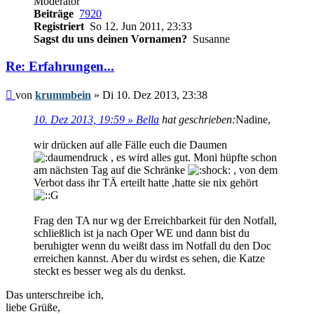
Moderator
Beiträge
7920
Registriert
So 12. Jun 2011, 23:33
Sagst du uns deinen Vornamen?
Susanne
Re: Erfahrungen...
Beitrag
von
krummbein
»
Di 10. Dez 2013, 23:38
10. Dez 2013, 19:59 » Bella
hat geschrieben:
Nadine,
wir drücken auf alle Fälle euch die Daumen
, es wird alles gut. Moni hüpfte schon
am nächsten Tag auf die Schränke
, von dem
Verbot dass ihr TÄ erteilt hatte ,hatte sie nix gehört
Frag den TA nur wg der Erreichbarkeit für den Notfall,
schließlich ist ja nach Oper WE und dann bist du
beruhigter wenn du weißt dass im Notfall du den Doc
erreichen kannst. Aber du wirdst es sehen, die Katze
steckt es besser weg als du denkst.
Das unterschreibe ich,
liebe Grüße,