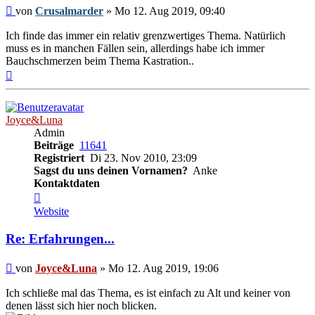
Beitrag
von
Crusalmarder
»
Mo 12. Aug 2019, 09:40
Ich finde das immer ein relativ grenzwertiges Thema. Natürlich
muss es in manchen Fällen sein, allerdings habe ich immer
Bauchschmerzen beim Thema Kastration..
Nach
oben
Joyce&Luna
Admin
Beiträge
11641
Registriert
Di 23. Nov 2010, 23:09
Sagst du uns deinen Vornamen?
Anke
Kontaktdaten
Kontaktdaten
von
Website
Joyce&Luna
Re: Erfahrungen...
Beitrag
von
Joyce&Luna
»
Mo 12. Aug 2019, 19:06
Ich schließe mal das Thema, es ist einfach zu Alt und keiner von
denen lässt sich hier noch blicken.