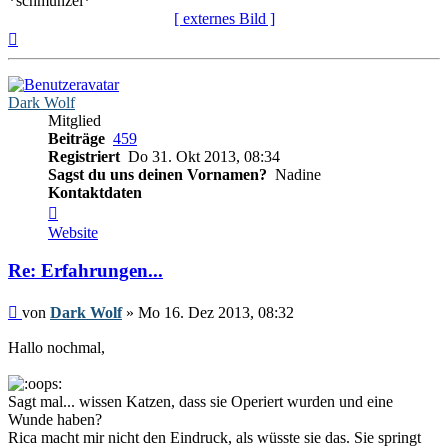
*schmunzel*
[ externes Bild ]
Nach
oben
Dark Wolf
Mitglied
Beiträge
459
Registriert
Do 31. Okt 2013, 08:34
Sagst du uns deinen Vornamen?
Nadine
Kontaktdaten
Kontaktdaten
von
Website
Dark
Wolf
Re: Erfahrungen...
Beitrag
von
Dark Wolf
»
Mo 16. Dez 2013, 08:32
Hallo nochmal,
Sagt mal... wissen Katzen, dass sie Operiert wurden und eine
Wunde haben?
Rica macht mir nicht den Eindruck, als wüsste sie das. Sie springt