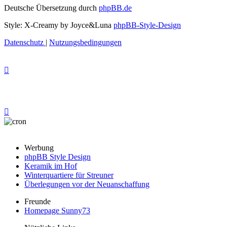
Deutsche Übersetzung durch
phpBB.de
Style: X-Creamy by Joyce&Luna
phpBB-Style-Design
Datenschutz
|
Nutzungsbedingungen
Werbung
phpBB Style Design
Keramik im Hof
Winterquartiere für Streuner
Überlegungen vor der Neuanschaffung
Freunde
Homepage Sunny73