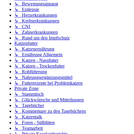
↳ Bewegungsapparat
↳ Epilepsie
↳ Herzerkrankungen
↳ Krebserkrankungen
↳ CNI
↳ Zahnerkrankungen
↳ Rund um den Impfschutz
Katzenfutter
↳ Katzenernährung
↳ Ernährung Allgemein
↳ Katzen - Nassfutter
↳ Katzen - Trockenfutter
↳ Rohfütterung
↳ Nahrungsergänzungsmittel
↳ Futterrezepte bei Problemkatzen
Private Zone
↳ Stammtisch
↳ Glückwünsche und Mitteilungen
↳ Tagebücher
↳ Kommentare zu den Tagebüchern
↳ Katzentalk
↳ Foren - Stilblüten
↳ Teamarbeit
↳ Private Krankenberichte