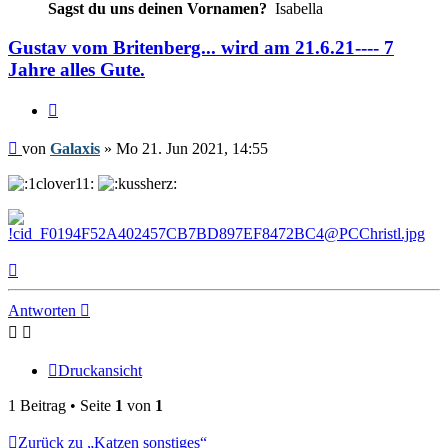
Sagst du uns deinen Vornamen?
Isabella
Gustav vom Britenberg... wird am 21.6.21---- 7
Jahre alles Gute.
Zitieren
Beitrag
von
Galaxis
»
Mo 21. Jun 2021, 14:55
Nach
oben
Antworten
Druckansicht
1 Beitrag • Seite
1
von
1
Zurück zu „Katzen sonstiges“