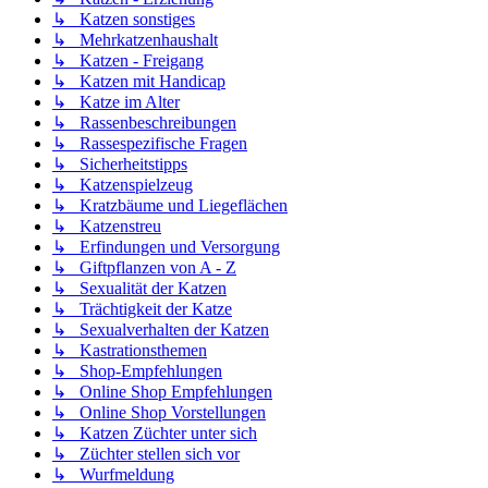
↳ Katzen sonstiges
↳ Mehrkatzenhaushalt
↳ Katzen - Freigang
↳ Katzen mit Handicap
↳ Katze im Alter
↳ Rassenbeschreibungen
↳ Rassespezifische Fragen
↳ Sicherheitstipps
↳ Katzenspielzeug
↳ Kratzbäume und Liegeflächen
↳ Katzenstreu
↳ Erfindungen und Versorgung
↳ Giftpflanzen von A - Z
↳ Sexualität der Katzen
↳ Trächtigkeit der Katze
↳ Sexualverhalten der Katzen
↳ Kastrationsthemen
↳ Shop-Empfehlungen
↳ Online Shop Empfehlungen
↳ Online Shop Vorstellungen
↳ Katzen Züchter unter sich
↳ Züchter stellen sich vor
↳ Wurfmeldung