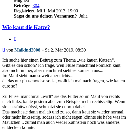
Mitglied
Beiträge
304
Registriert
Mi 1. Mai 2013, 19:00
Sagst du uns deinen Vornamen?
Julia
Wie kaut die Katze?
Zitieren
Beitrag
von
Maikind2008
»
Sa 2. Mär 2019, 08:30
Ich suche hier einen Beitrag zum Thema „wie kauen Katzen“.
Gibt es den schon? Ich frage, weil Fluse manchmal komisch kaut,
also nicht immer, aber manchmal sieht es komisch aus...
Im Maul sieht man soweit aber nichts...
da das nur phasenweise so ist, wollt ich mal nach fragen, wie kauen
eure so?
Zu Fluse: manchmal „wirft“ sie das Futter so im Maul von rechts
nach links, kaute gestern aber zum Beispiel mehr rechtsseitig. Wenn
sie nassfuttwr frisst, schmatzt sie enorm dabei...
Das macht sie dann mal ab und zu so, dann kaut sie wieder normal,
oder mehr linksseitig, sodass ich nicht sagen könnte sie habe was im
Mäulchen... zumal man auch weder Zahnstein noch was anderes
entdecken konnte.