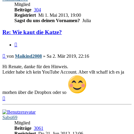
Mitglied
Beiträge
304
Registriert
Mi 1. Mai 2013, 19:00
Sagst du uns deinen Vornamen?
Julia
Re: Wie kaut die Katze?
Zitieren
Beitrag
von
Maikind2008
»
Sa 2. Mär 2019, 22:16
Hi Renate, danke für den Hinweis.
Leider habe ich kein YouTube Account. Aber vllt schaff ich es ja
morhen über die Dropbox oder so
Nach
oben
Sabsi69
Mitglied
Beiträge
3061
Registriert
Do 21. Jun 2012, 12:06