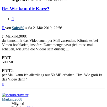
Re: Wie kaut die Katze?
Zitieren
Beitrag
von
Sabsi69
»
Sa 2. Mär 2019, 22:56
@Maikind2008:
du kannst mir das Video auch per Mail zusenden. Könnte es bei
Vimeo hochladen, insofern Datenmenge passt (ich muss mal
schauen, wie groß die Videos sein dürfen) ...
EDIT:
500 MB ...
EDIT2:
per Mail kann ich allerdings nur 50 MB erhalten. Hm. Wie groß ist
das Video denn?
Nach
oben
Maikind2008
Mitglied