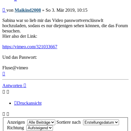
Beitrag
von
Maikind2008
»
So 3. Mär 2019, 10:15
Sabina war so lieb mir das Video passwortversclüsswlt
hochzuladen, sodass es nur diejenigen sehen können, die das Forum
besuchen.
Hier also der Link:
https://vimeo.com/321033667
Und das Passwort:
Fluse@vimeo
Nach
oben
Antworten
Druckansicht
Anzeigen
Sortiere nach
Richtung