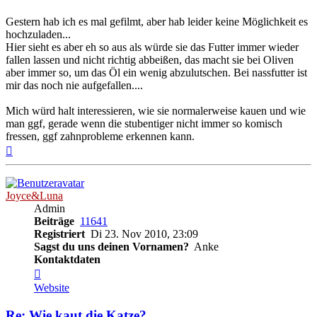
Gestern hab ich es mal gefilmt, aber hab leider keine Möglichkeit es
hochzuladen...
Hier sieht es aber eh so aus als würde sie das Futter immer wieder
fallen lassen und nicht richtig abbeißen, das macht sie bei Oliven
aber immer so, um das Öl ein wenig abzulutschen. Bei nassfutter ist
mir das noch nie aufgefallen....
Mich würd halt interessieren, wie sie normalerweise kauen und wie
man ggf, gerade wenn die stubentiger nicht immer so komisch
fressen, ggf zahnprobleme erkennen kann.
Nach
oben
Joyce&Luna
Admin
Beiträge
11641
Registriert
Di 23. Nov 2010, 23:09
Sagst du uns deinen Vornamen?
Anke
Kontaktdaten
Kontaktdaten
von
Website
Joyce&Luna
Re: Wie kaut die Katze?