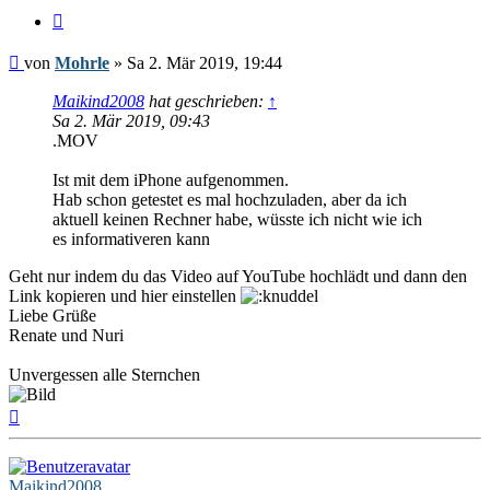
Zitieren
Beitrag
von
Mohrle
»
Sa 2. Mär 2019, 19:44
Maikind2008
hat geschrieben:
↑
Sa 2. Mär 2019, 09:43
.MOV
Ist mit dem iPhone aufgenommen.
Hab schon getestet es mal hochzuladen, aber da ich
aktuell keinen Rechner habe, wüsste ich nicht wie ich
es informativeren kann
Geht nur indem du das Video auf YouTube hochlädt und dann den
Link kopieren und hier einstellen
Liebe Grüße
Renate und Nuri
Unvergessen alle Sternchen
Nach
oben
Maikind2008