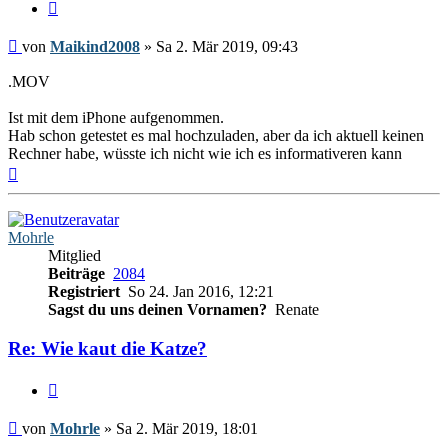
Zitieren
Beitrag
von
Maikind2008
»
Sa 2. Mär 2019, 09:43
.MOV
Ist mit dem iPhone aufgenommen.
Hab schon getestet es mal hochzuladen, aber da ich aktuell keinen
Rechner habe, wüsste ich nicht wie ich es informativeren kann
Nach
oben
Mohrle
Mitglied
Beiträge
2084
Registriert
So 24. Jan 2016, 12:21
Sagst du uns deinen Vornamen?
Renate
Re: Wie kaut die Katze?
Zitieren
Beitrag
von
Mohrle
»
Sa 2. Mär 2019, 18:01