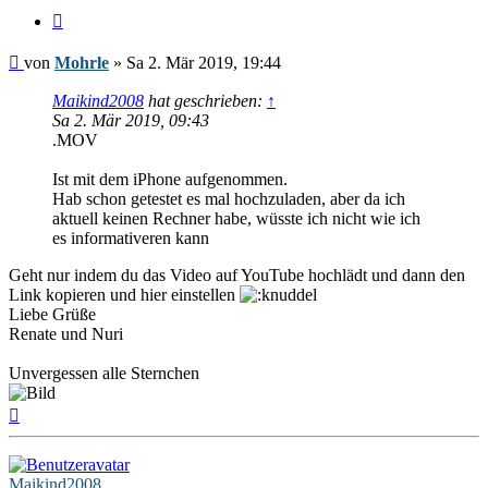
Zitieren
Beitrag
von
Mohrle
»
Sa 2. Mär 2019, 19:44
Maikind2008
hat geschrieben:
↑
Sa 2. Mär 2019, 09:43
.MOV
Ist mit dem iPhone aufgenommen.
Hab schon getestet es mal hochzuladen, aber da ich
aktuell keinen Rechner habe, wüsste ich nicht wie ich
es informativeren kann
Geht nur indem du das Video auf YouTube hochlädt und dann den
Link kopieren und hier einstellen
Liebe Grüße
Renate und Nuri
Unvergessen alle Sternchen
Nach
oben
Maikind2008