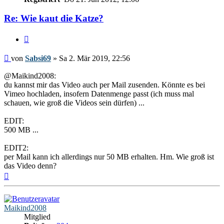
Re: Wie kaut die Katze?
Zitieren
Beitrag
von
Sabsi69
»
Sa 2. Mär 2019, 22:56
@Maikind2008:
du kannst mir das Video auch per Mail zusenden. Könnte es bei
Vimeo hochladen, insofern Datenmenge passt (ich muss mal
schauen, wie groß die Videos sein dürfen) ...
EDIT:
500 MB ...
EDIT2:
per Mail kann ich allerdings nur 50 MB erhalten. Hm. Wie groß ist
das Video denn?
Nach
oben
Maikind2008
Mitglied