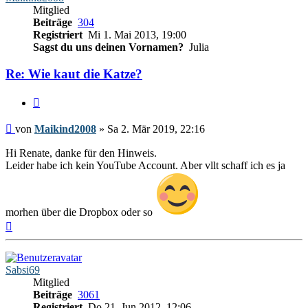
Mitglied
Beiträge
304
Registriert
Mi 1. Mai 2013, 19:00
Sagst du uns deinen Vornamen?
Julia
Re: Wie kaut die Katze?
Zitieren
Beitrag
von
Maikind2008
»
Sa 2. Mär 2019, 22:16
Hi Renate, danke für den Hinweis.
Leider habe ich kein YouTube Account. Aber vllt schaff ich es ja
morhen über die Dropbox oder so
Nach
oben
Sabsi69
Mitglied
Beiträge
3061
Registriert
Do 21. Jun 2012, 12:06