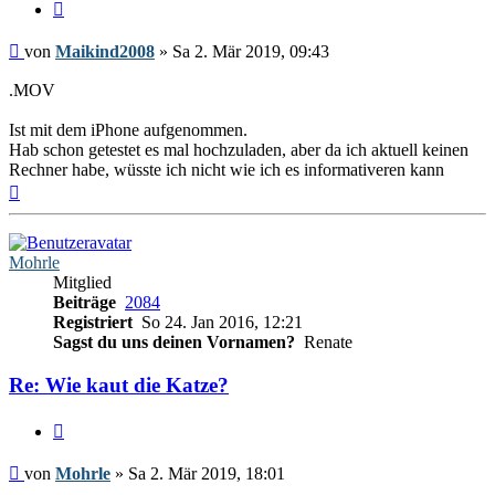
Zitieren
Beitrag
von
Maikind2008
»
Sa 2. Mär 2019, 09:43
.MOV
Ist mit dem iPhone aufgenommen.
Hab schon getestet es mal hochzuladen, aber da ich aktuell keinen
Rechner habe, wüsste ich nicht wie ich es informativeren kann
Nach
oben
Mohrle
Mitglied
Beiträge
2084
Registriert
So 24. Jan 2016, 12:21
Sagst du uns deinen Vornamen?
Renate
Re: Wie kaut die Katze?
Zitieren
Beitrag
von
Mohrle
»
Sa 2. Mär 2019, 18:01