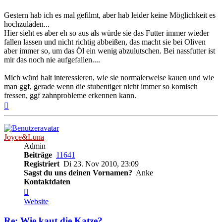
Gestern hab ich es mal gefilmt, aber hab leider keine Möglichkeit es
hochzuladen...
Hier sieht es aber eh so aus als würde sie das Futter immer wieder
fallen lassen und nicht richtig abbeißen, das macht sie bei Oliven
aber immer so, um das Öl ein wenig abzulutschen. Bei nassfutter ist
mir das noch nie aufgefallen....
Mich würd halt interessieren, wie sie normalerweise kauen und wie
man ggf, gerade wenn die stubentiger nicht immer so komisch
fressen, ggf zahnprobleme erkennen kann.
Nach
oben
Joyce&Luna
Admin
Beiträge
11641
Registriert
Di 23. Nov 2010, 23:09
Sagst du uns deinen Vornamen?
Anke
Kontaktdaten
Kontaktdaten
von
Website
Joyce&Luna
Re: Wie kaut die Katze?