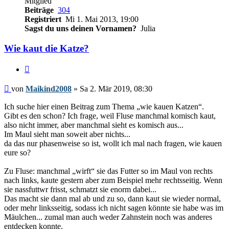
Mitglied
Beiträge
304
Registriert
Mi 1. Mai 2013, 19:00
Sagst du uns deinen Vornamen?
Julia
Wie kaut die Katze?
Zitieren
Beitrag
von
Maikind2008
»
Sa 2. Mär 2019, 08:30
Ich suche hier einen Beitrag zum Thema „wie kauen Katzen“.
Gibt es den schon? Ich frage, weil Fluse manchmal komisch kaut,
also nicht immer, aber manchmal sieht es komisch aus...
Im Maul sieht man soweit aber nichts...
da das nur phasenweise so ist, wollt ich mal nach fragen, wie kauen
eure so?
Zu Fluse: manchmal „wirft“ sie das Futter so im Maul von rechts
nach links, kaute gestern aber zum Beispiel mehr rechtsseitig. Wenn
sie nassfuttwr frisst, schmatzt sie enorm dabei...
Das macht sie dann mal ab und zu so, dann kaut sie wieder normal,
oder mehr linksseitig, sodass ich nicht sagen könnte sie habe was im
Mäulchen... zumal man auch weder Zahnstein noch was anderes
entdecken konnte.