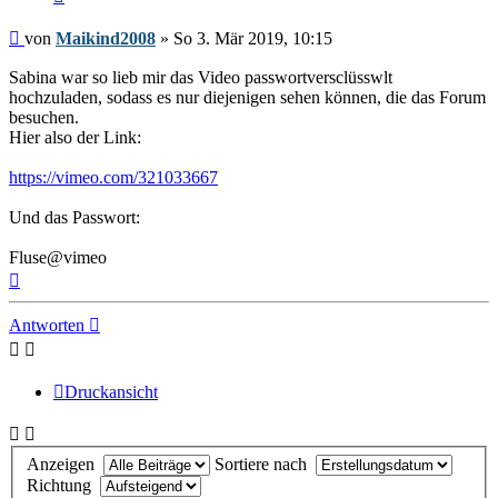
Beitrag
von
Maikind2008
»
So 3. Mär 2019, 10:15
Sabina war so lieb mir das Video passwortversclüsswlt
hochzuladen, sodass es nur diejenigen sehen können, die das Forum
besuchen.
Hier also der Link:
https://vimeo.com/321033667
Und das Passwort:
Fluse@vimeo
Nach
oben
Antworten
Druckansicht
Anzeigen
Sortiere nach
Richtung