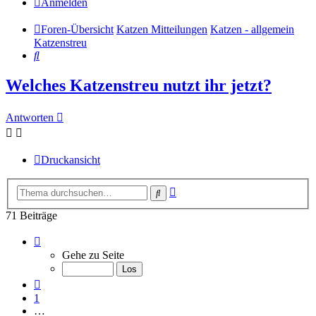
Anmelden
Foren-Übersicht
Katzen Mitteilungen
Katzen - allgemein
Katzenstreu
Suche
Welches Katzenstreu nutzt ihr jetzt?
Antworten
Druckansicht
Erweiterte
Suche
Suche
71 Beiträge
Seite
8
Gehe zu Seite
von
8
Vorherige
1
…