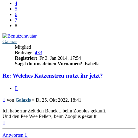
4
5
6
7
8
Galaxis
Mitglied
Beiträge
433
Registriert
Fr 3. Jan 2014, 17:54
Sagst du uns deinen Vornamen?
Isabella
Re: Welches Katzenstreu nutzt ihr jetzt?
Zitieren
Beitrag
von
Galaxis
»
Di 25. Okt 2022, 18:41
Ich habe zur Zeit den Benek ...beim Zooplus gekauft.
Und den Pee Wee Pellets, beim Zooplus gekauft.
Nach
oben
Antworten