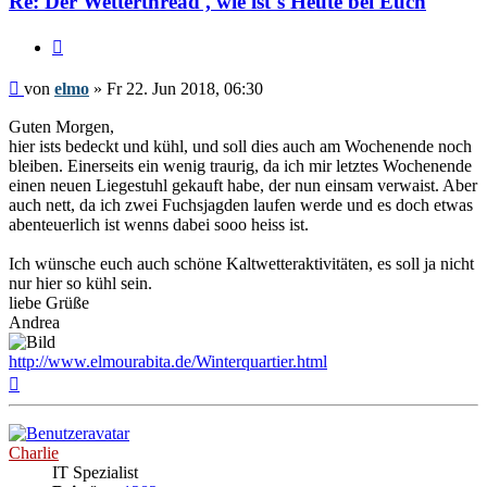
Re: Der Wetterthread , wie ist´s Heute bei Euch
Zitieren
Beitrag
von
elmo
»
Fr 22. Jun 2018, 06:30
Guten Morgen,
hier ists bedeckt und kühl, und soll dies auch am Wochenende noch
bleiben. Einerseits ein wenig traurig, da ich mir letztes Wochenende
einen neuen Liegestuhl gekauft habe, der nun einsam verwaist. Aber
auch nett, da ich zwei Fuchsjagden laufen werde und es doch etwas
abenteuerlich ist wenns dabei sooo heiss ist.
Ich wünsche euch auch schöne Kaltwetteraktivitäten, es soll ja nicht
nur hier so kühl sein.
liebe Grüße
Andrea
http://www.elmourabita.de/Winterquartier.html
Nach
oben
Charlie
IT Spezialist