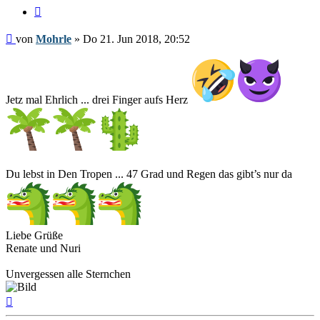
Zitieren
Beitrag
von
Mohrle
»
Do 21. Jun 2018, 20:52
Jetz mal Ehrlich ... drei Finger aufs Herz
Du lebst in Den Tropen ... 47 Grad und Regen das gibt’s nur da
Liebe Grüße
Renate und Nuri
Unvergessen alle Sternchen
Nach
oben