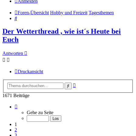
Anmelden
Foren-Übersicht
Hobby und Freizeit
Tagesthemen
Suche
Der Wetterthread , wie ist´s Heute bei
Euch
Antworten
Druckansicht
Erweiterte
Suche
Suche
1671 Beiträge
Seite
1
Gehe zu Seite
von
168
1
2
3