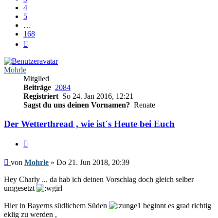
4
5
…
168
Nächste
Mohrle
Mitglied
Beiträge
2084
Registriert
So 24. Jan 2016, 12:21
Sagst du uns deinen Vornamen?
Renate
Der Wetterthread , wie ist´s Heute bei Euch
Zitieren
Beitrag
von
Mohrle
»
Do 21. Jun 2018, 20:39
Hey Charly ... da hab ich deinen Vorschlag doch gleich selber
umgesetzt
Hier in Bayerns südlichem Süden
beginnt es grad richtig
eklig zu werden ,