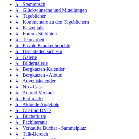
↳ Stammtisch
↳ Glückwünsche und Mitteilungen
↳ Tagebücher
↳ Kommentare zu den Tagebüchern
↳ Katzentalk
↳ Foren - Stilblüten
↳ Teamarbeit
↳ Private Krankenberichte
↳ User stellen sich vor
↳ Galerie
↳ Bildergalerie
↳ Bergkatzen-Kalender
↳ Bergkatzen - Album
↳ Adventskalender
↳ No - Cats
↳ An und Verkauf
↳ Flohmarkt
↳ Aktuelle Angebote
↳ CD und DVD
↳ Bücherkiste
↳ Fachliteratur
↳ Verkaufte Bücher - Sammelplatz
↳ Talk-Bereich