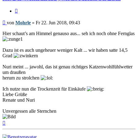
Zitieren
Beitrag
von
Mohrle
»
Fr 22. Jun 2018, 09:43
Hier schaut’s am Himmel genauso aus... seh ich noch ohne Fernglas
Dazu ist es auch ungeheuer weniger Kalt ... wir haben satte 14,5
Grad
Nuri meint ... jawohl, das ist genau richtiges Katzenwohlfühlwetter
um draußen
herum zu strolchen
Ich nutze nun die Trockenzeit für Einkäufe
Liebe Grüße
Renate und Nuri
Unvergessen alle Sternchen
Nach
oben