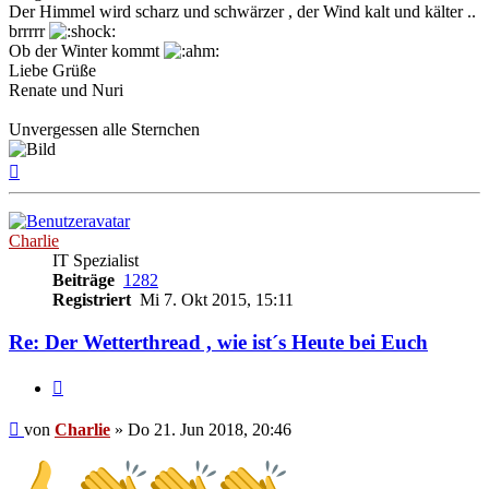
Der Himmel wird scharz und schwärzer , der Wind kalt und kälter ..
brrrrr
Ob der Winter kommt
Liebe Grüße
Renate und Nuri
Unvergessen alle Sternchen
Nach
oben
Charlie
IT Spezialist
Beiträge
1282
Registriert
Mi 7. Okt 2015, 15:11
Re: Der Wetterthread , wie ist´s Heute bei Euch
Zitieren
Beitrag
von
Charlie
»
Do 21. Jun 2018, 20:46