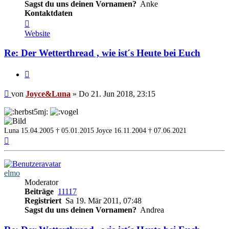
Sagst du uns deinen Vornamen?
Anke
Kontaktdaten
Kontaktdaten
von
Website
Joyce&Luna
Re: Der Wetterthread , wie ist´s Heute bei Euch
Zitieren
Beitrag
von
Joyce&Luna
»
Do 21. Jun 2018, 23:15
Luna 15.04.2005 † 05.01.2015
Joyce 16.11.2004 † 07.06.2021
Nach
oben
elmo
Moderator
Beiträge
11117
Registriert
Sa 19. Mär 2011, 07:48
Sagst du uns deinen Vornamen?
Andrea