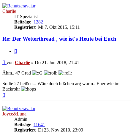
Charlie
IT Spezialist
Beiträge
1282
Registriert
Mi 7. Okt 2015, 15:11
Re: Der Wetterthread , wie ist´s Heute bei Euch
Zitieren
Beitrag
von
Charlie
»
Do 21. Jun 2018, 21:41
Ähm.. 47 Grad
Sollte 27 heißen... Wäre doch bißchen arg warm.. Eher wie im
Backrohr
Nach
oben
Joyce&Luna
Admin
Beiträge
11641
Registriert
Di 23. Nov 2010, 23:09