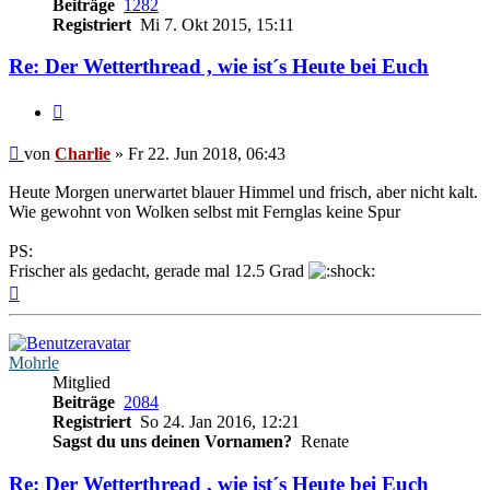
Beiträge
1282
Registriert
Mi 7. Okt 2015, 15:11
Re: Der Wetterthread , wie ist´s Heute bei Euch
Zitieren
Beitrag
von
Charlie
»
Fr 22. Jun 2018, 06:43
Heute Morgen unerwartet blauer Himmel und frisch, aber nicht kalt.
Wie gewohnt von Wolken selbst mit Fernglas keine Spur
PS:
Frischer als gedacht, gerade mal 12.5 Grad
Nach
oben
Mohrle
Mitglied
Beiträge
2084
Registriert
So 24. Jan 2016, 12:21
Sagst du uns deinen Vornamen?
Renate
Re: Der Wetterthread , wie ist´s Heute bei Euch