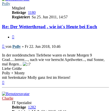
Polly
Mitglied
Beiträge
1180
Registriert
Sa 25. Jun 2011, 14:57
Re: Der Wetterthread , wie ist´s Heute bei Euch
Zitieren
Beitrag
von
Polly
»
Fr 22. Jun 2018, 10:46
In der norddeutschen Tiefebene waren es heute Morgen 9
Grad.....brrrrrr...., nach wie vor herrscht Aprilwetter..., mal Sonne,
mal Regen...
Liebe Grüße
Polly + Monty
mit Seelenkatze Molly ganz fest im Herzen!
Nach
oben
Charlie
IT Spezialist
Beiträge
1282