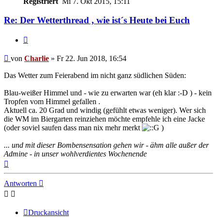
Registriert
Mi 7. Okt 2015, 15:11
Re: Der Wetterthread , wie ist´s Heute bei Euch
Zitieren
Beitrag
von
Charlie
»
Fr 22. Jun 2018, 16:54
Das Wetter zum Feierabend im nicht ganz südlichen Süden:
Blau-weißer Himmel und - wie zu erwarten war (eh klar :-D ) - kein
Tropfen vom Himmel gefallen .
Aktuell ca. 20 Grad und windig (gefühlt etwas weniger). Wer sich
die WM im Biergarten reinziehen möchte empfehle ich eine Jacke
(oder soviel saufen dass man nix mehr merkt
)
... und mit dieser Bombensensation gehen wir - ähm alle außer der
Admine - in unser wohlverdientes Wochenende
Nach
oben
Antworten
Druckansicht