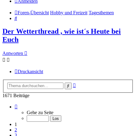
Anmelden
Foren-Übersicht
Hobby und Freizeit
Tagesthemen
Suche
Der Wetterthread , wie ist´s Heute bei
Euch
Antworten
Druckansicht
Erweiterte
Suche
Suche
1671 Beiträge
Seite
1
Gehe zu Seite
von
168
1
2
3