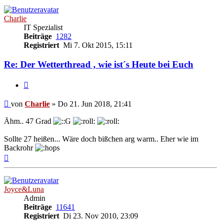
Charlie
IT Spezialist
Beiträge
1282
Registriert
Mi 7. Okt 2015, 15:11
Re: Der Wetterthread , wie ist´s Heute bei Euch
Zitieren
Beitrag
von
Charlie
»
Do 21. Jun 2018, 21:41
Ähm.. 47 Grad
Sollte 27 heißen... Wäre doch bißchen arg warm.. Eher wie im
Backrohr
Nach
oben
Joyce&Luna
Admin
Beiträge
11641
Registriert
Di 23. Nov 2010, 23:09