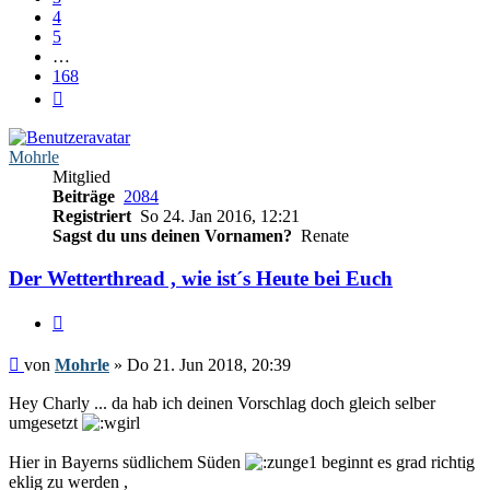
4
5
…
168
Nächste
Mohrle
Mitglied
Beiträge
2084
Registriert
So 24. Jan 2016, 12:21
Sagst du uns deinen Vornamen?
Renate
Der Wetterthread , wie ist´s Heute bei Euch
Zitieren
Beitrag
von
Mohrle
»
Do 21. Jun 2018, 20:39
Hey Charly ... da hab ich deinen Vorschlag doch gleich selber
umgesetzt
Hier in Bayerns südlichem Süden
beginnt es grad richtig
eklig zu werden ,