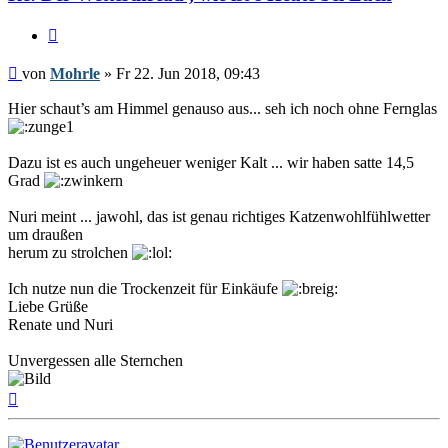
Zitieren
Beitrag
von
Mohrle
»
Fr 22. Jun 2018, 09:43
Hier schaut’s am Himmel genauso aus... seh ich noch ohne Fernglas
Dazu ist es auch ungeheuer weniger Kalt ... wir haben satte 14,5
Grad
Nuri meint ... jawohl, das ist genau richtiges Katzenwohlfühlwetter
um draußen
herum zu strolchen
Ich nutze nun die Trockenzeit für Einkäufe
Liebe Grüße
Renate und Nuri
Unvergessen alle Sternchen
Nach
oben