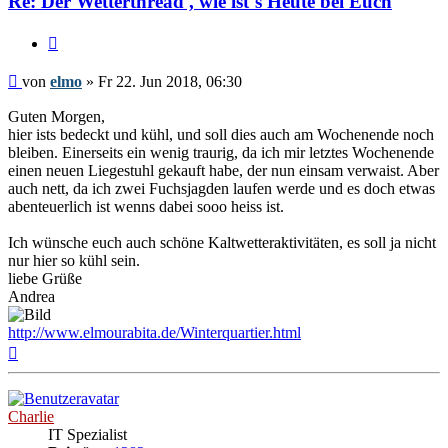
Re: Der Wetterthread , wie ist´s Heute bei Euch
Zitieren
Beitrag
von
elmo
»
Fr 22. Jun 2018, 06:30
Guten Morgen,
hier ists bedeckt und kühl, und soll dies auch am Wochenende noch
bleiben. Einerseits ein wenig traurig, da ich mir letztes Wochenende
einen neuen Liegestuhl gekauft habe, der nun einsam verwaist. Aber
auch nett, da ich zwei Fuchsjagden laufen werde und es doch etwas
abenteuerlich ist wenns dabei sooo heiss ist.
Ich wünsche euch auch schöne Kaltwetteraktivitäten, es soll ja nicht
nur hier so kühl sein.
liebe Grüße
Andrea
http://www.elmourabita.de/Winterquartier.html
Nach
oben
Charlie
IT Spezialist