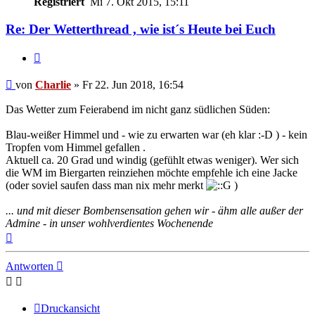
Registriert
Mi 7. Okt 2015, 15:11
Re: Der Wetterthread , wie ist´s Heute bei Euch
Zitieren
Beitrag
von
Charlie
»
Fr 22. Jun 2018, 16:54
Das Wetter zum Feierabend im nicht ganz südlichen Süden:
Blau-weißer Himmel und - wie zu erwarten war (eh klar :-D ) - kein
Tropfen vom Himmel gefallen .
Aktuell ca. 20 Grad und windig (gefühlt etwas weniger). Wer sich
die WM im Biergarten reinziehen möchte empfehle ich eine Jacke
(oder soviel saufen dass man nix mehr merkt
)
... und mit dieser Bombensensation gehen wir - ähm alle außer der
Admine - in unser wohlverdientes Wochenende
Nach
oben
Antworten
Druckansicht