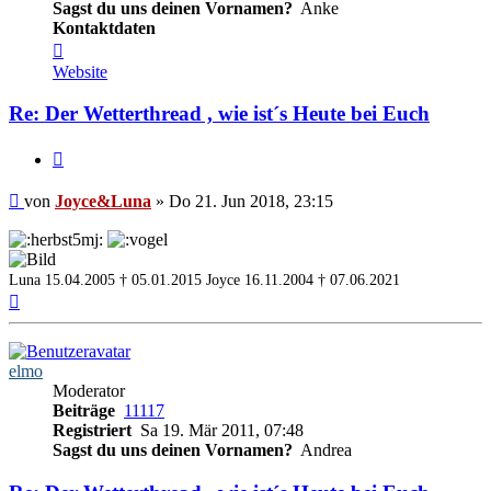
Sagst du uns deinen Vornamen?
Anke
Kontaktdaten
Kontaktdaten
von
Website
Joyce&Luna
Re: Der Wetterthread , wie ist´s Heute bei Euch
Zitieren
Beitrag
von
Joyce&Luna
»
Do 21. Jun 2018, 23:15
Luna 15.04.2005 † 05.01.2015
Joyce 16.11.2004 † 07.06.2021
Nach
oben
elmo
Moderator
Beiträge
11117
Registriert
Sa 19. Mär 2011, 07:48
Sagst du uns deinen Vornamen?
Andrea