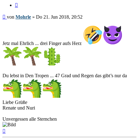
Zitieren
Beitrag
von
Mohrle
»
Do 21. Jun 2018, 20:52
Jetz mal Ehrlich ... drei Finger aufs Herz
Du lebst in Den Tropen ... 47 Grad und Regen das gibt’s nur da
Liebe Grüße
Renate und Nuri
Unvergessen alle Sternchen
Nach
oben