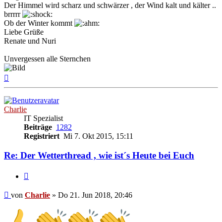
Der Himmel wird scharz und schwärzer , der Wind kalt und kälter ..
brrrrr
Ob der Winter kommt
Liebe Grüße
Renate und Nuri
Unvergessen alle Sternchen
Nach
oben
Charlie
IT Spezialist
Beiträge
1282
Registriert
Mi 7. Okt 2015, 15:11
Re: Der Wetterthread , wie ist´s Heute bei Euch
Zitieren
Beitrag
von
Charlie
»
Do 21. Jun 2018, 20:46