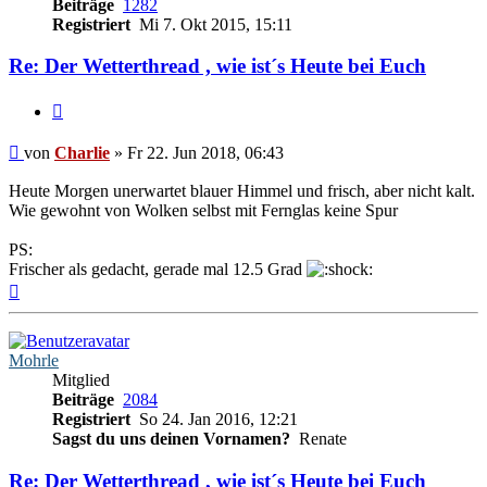
Beiträge
1282
Registriert
Mi 7. Okt 2015, 15:11
Re: Der Wetterthread , wie ist´s Heute bei Euch
Zitieren
Beitrag
von
Charlie
»
Fr 22. Jun 2018, 06:43
Heute Morgen unerwartet blauer Himmel und frisch, aber nicht kalt.
Wie gewohnt von Wolken selbst mit Fernglas keine Spur
PS:
Frischer als gedacht, gerade mal 12.5 Grad
Nach
oben
Mohrle
Mitglied
Beiträge
2084
Registriert
So 24. Jan 2016, 12:21
Sagst du uns deinen Vornamen?
Renate
Re: Der Wetterthread , wie ist´s Heute bei Euch