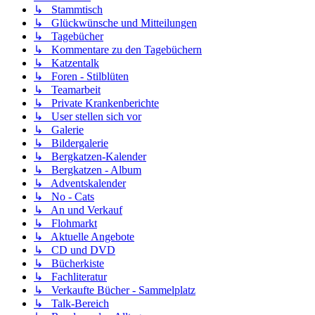
↳ Stammtisch
↳ Glückwünsche und Mitteilungen
↳ Tagebücher
↳ Kommentare zu den Tagebüchern
↳ Katzentalk
↳ Foren - Stilblüten
↳ Teamarbeit
↳ Private Krankenberichte
↳ User stellen sich vor
↳ Galerie
↳ Bildergalerie
↳ Bergkatzen-Kalender
↳ Bergkatzen - Album
↳ Adventskalender
↳ No - Cats
↳ An und Verkauf
↳ Flohmarkt
↳ Aktuelle Angebote
↳ CD und DVD
↳ Bücherkiste
↳ Fachliteratur
↳ Verkaufte Bücher - Sammelplatz
↳ Talk-Bereich