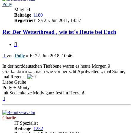
Polly
Mitglied
Beiträge
1180
Registriert
Sa 25. Jun 2011, 14:57
Re: Der Wetterthread , wie ist´s Heute bei Euch
Zitieren
Beitrag
von
Polly
»
Fr 22. Jun 2018, 10:46
In der norddeutschen Tiefebene waren es heute Morgen 9
Grad.....brrrrrr...., nach wie vor herrscht Aprilwetter..., mal Sonne,
mal Regen...
Liebe Grüße
Polly + Monty
mit Seelenkatze Molly ganz fest im Herzen!
Nach
oben
Charlie
IT Spezialist
Beiträge
1282