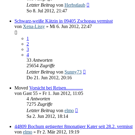
Letzter Beitrag
von
Herbstlaub
So 8. Jul 2012, 21:47
Schwarz-weiße Kätzin in 09405 Zschopau vermisst
von
Xena-Lissy
» Mi 6. Jun 2012, 22:47
1
2
3
4
33
Antworten
25654
Zugriffe
Letzter Beitrag
von
Sunny73
Do 21. Jun 2012, 20:16
Moved
Vorsicht bei Reisen..............
von
Gast 55
» Fr 1. Jun 2012, 11:05
4
Antworten
7275
Zugriffe
Letzter Beitrag
von
elmo
Sa 2. Jun 2012, 18:14
44809 Bochum getigerter 8monatiger Kater seit 28.2. vermisst
von
elmo
» Fr 2. Mär 2012, 19:19