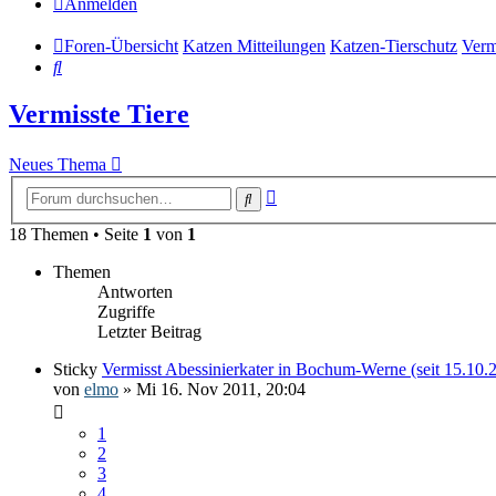
Anmelden
Foren-Übersicht
Katzen Mitteilungen
Katzen-Tierschutz
Verm
Suche
Vermisste Tiere
Neues Thema
Erweiterte
Suche
Suche
18 Themen • Seite
1
von
1
Themen
Antworten
Zugriffe
Letzter Beitrag
Sticky
Vermisst Abessinierkater in Bochum-Werne (seit 15.10.
von
elmo
» Mi 16. Nov 2011, 20:04
1
2
3
4