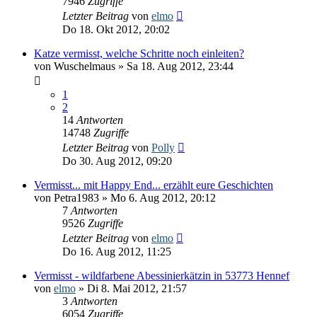
7946
Zugriffe
Letzter Beitrag
von
elmo
Do 18. Okt 2012, 20:02
Katze vermisst, welche Schritte noch einleiten?
von
Wuschelmaus
» Sa 18. Aug 2012, 23:44
1
2
14
Antworten
14748
Zugriffe
Letzter Beitrag
von
Polly
Do 30. Aug 2012, 09:20
Vermisst... mit Happy End... erzählt eure Geschichten
von
Petra1983
» Mo 6. Aug 2012, 20:12
7
Antworten
9526
Zugriffe
Letzter Beitrag
von
elmo
Do 16. Aug 2012, 11:25
Vermisst - wildfarbene Abessinierkätzin in 53773 Hennef
von
elmo
» Di 8. Mai 2012, 21:57
3
Antworten
6054
Zugriffe