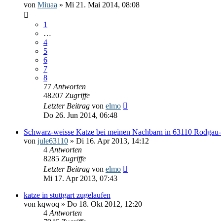
von
Miuaa
» Mi 21. Mai 2014, 08:08
1
…
4
5
6
7
8
77
Antworten
48207
Zugriffe
Letzter Beitrag
von
elmo
Do 26. Jun 2014, 06:48
Schwarz-weisse Katze bei meinen Nachbarn in 63110 Rodgau
von
jule63110
» Di 16. Apr 2013, 14:12
4
Antworten
8285
Zugriffe
Letzter Beitrag
von
elmo
Mi 17. Apr 2013, 07:43
katze in stuttgart zugelaufen
von
kqwoq
» Do 18. Okt 2012, 12:20
4
Antworten