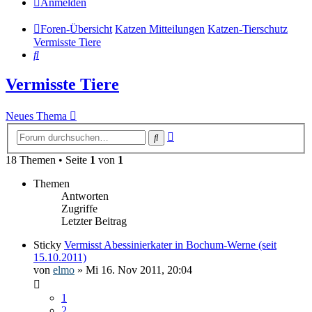
Anmelden
Foren-Übersicht
Katzen Mitteilungen
Katzen-Tierschutz
Vermisste Tiere
Suche
Vermisste Tiere
Neues Thema
Erweiterte
Suche
Suche
18 Themen • Seite
1
von
1
Themen
Antworten
Zugriffe
Letzter Beitrag
Sticky
Vermisst Abessinierkater in Bochum-Werne (seit
15.10.2011)
von
elmo
» Mi 16. Nov 2011, 20:04
1
2