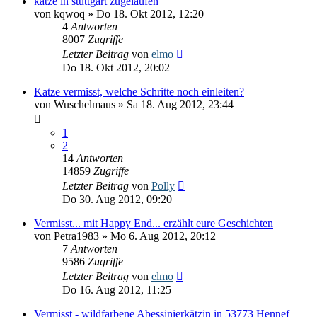
katze in stuttgart zugelaufen
von
kqwoq
» Do 18. Okt 2012, 12:20
4
Antworten
8007
Zugriffe
Letzter Beitrag
von
elmo
Do 18. Okt 2012, 20:02
Katze vermisst, welche Schritte noch einleiten?
von
Wuschelmaus
» Sa 18. Aug 2012, 23:44
1
2
14
Antworten
14859
Zugriffe
Letzter Beitrag
von
Polly
Do 30. Aug 2012, 09:20
Vermisst... mit Happy End... erzählt eure Geschichten
von
Petra1983
» Mo 6. Aug 2012, 20:12
7
Antworten
9586
Zugriffe
Letzter Beitrag
von
elmo
Do 16. Aug 2012, 11:25
Vermisst - wildfarbene Abessinierkätzin in 53773 Hennef