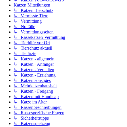
Katzen Mitteilungen
↳ Katzen-Tierschutz
↳ Vermisste Tiere
↳ Vermittlung
↳ Notfälle
↳ Vermittlungsseiten
↳ Rassekatzen-Vermittlung
↳ Tierhilfe vor Ort
↳ Tierschutz aktuell
↳ Tierärzte
↳ Katzen - allgemein
↳ Katzen - Anfänger
↳ Katzen - Verhalten
↳ Katzen - Erziehung
↳ Katzen sonstiges
↳ Mehrkatzenhaushalt
↳ Katzen - Freigang
↳ Katzen mit Handicap
↳ Katze im Alter
↳ Rassenbeschreibungen
↳ Rassespezifische Fragen
↳ Sicherheitstipps
↳ Katzenspielzeug