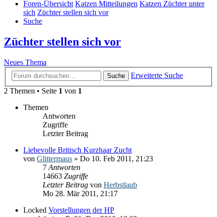
Foren-Übersicht
Katzen Mitteilungen
Katzen Züchter unter
sich
Züchter stellen sich vor
Suche
Züchter stellen sich vor
Neues Thema
Erweiterte Suche
Suche
2 Themen • Seite
1
von
1
Themen
Antworten
Zugriffe
Letzter Beitrag
Liebevolle Britisch Kurzhaar Zucht
von
Glittermaus
» Do 10. Feb 2011, 21:23
7
Antworten
14663
Zugriffe
Letzter Beitrag
von
Herbstlaub
Mo 28. Mär 2011, 21:17
Locked
Vorstellungen der HP