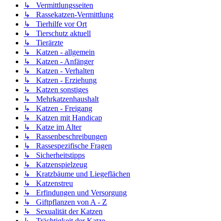
↳ Vermittlungsseiten
↳ Rassekatzen-Vermittlung
↳ Tierhilfe vor Ort
↳ Tierschutz aktuell
↳ Tierärzte
↳ Katzen - allgemein
↳ Katzen - Anfänger
↳ Katzen - Verhalten
↳ Katzen - Erziehung
↳ Katzen sonstiges
↳ Mehrkatzenhaushalt
↳ Katzen - Freigang
↳ Katzen mit Handicap
↳ Katze im Alter
↳ Rassenbeschreibungen
↳ Rassespezifische Fragen
↳ Sicherheitstipps
↳ Katzenspielzeug
↳ Kratzbäume und Liegeflächen
↳ Katzenstreu
↳ Erfindungen und Versorgung
↳ Giftpflanzen von A - Z
↳ Sexualität der Katzen
↳ Trächtigkeit der Katze