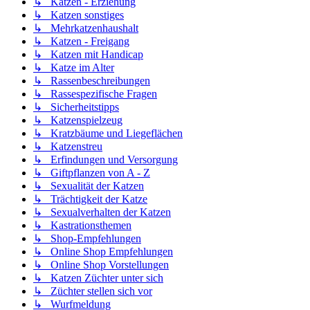
↳ Katzen - Erziehung
↳ Katzen sonstiges
↳ Mehrkatzenhaushalt
↳ Katzen - Freigang
↳ Katzen mit Handicap
↳ Katze im Alter
↳ Rassenbeschreibungen
↳ Rassespezifische Fragen
↳ Sicherheitstipps
↳ Katzenspielzeug
↳ Kratzbäume und Liegeflächen
↳ Katzenstreu
↳ Erfindungen und Versorgung
↳ Giftpflanzen von A - Z
↳ Sexualität der Katzen
↳ Trächtigkeit der Katze
↳ Sexualverhalten der Katzen
↳ Kastrationsthemen
↳ Shop-Empfehlungen
↳ Online Shop Empfehlungen
↳ Online Shop Vorstellungen
↳ Katzen Züchter unter sich
↳ Züchter stellen sich vor
↳ Wurfmeldung