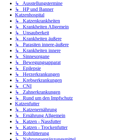
↳ Ausstellungstermine
↳ HP und Banner
Katzenhospital
↳ Katzenkrankheiten
↳ Krankheiten Allgemein
↳ Unsauberkeit
↳ Krankheiten äußere
↳ Parasiten innere-äußere
↳ Krankheiten innere
↳ Sinnesorgane
↳ Bewegungsapparat
↳ Epilepsie
↳ Herzerkrankungen
↳ Krebserkrankungen
↳ CNI
↳ Zahnerkrankungen
↳ Rund um den Impfschutz
Katzenfutter
↳ Katzenernährung
↳ Ernährung Allgemein
↳ Katzen - Nassfutter
↳ Katzen - Trockenfutter
↳ Rohfütterung
↳ Nahrungsergänzungsmittel