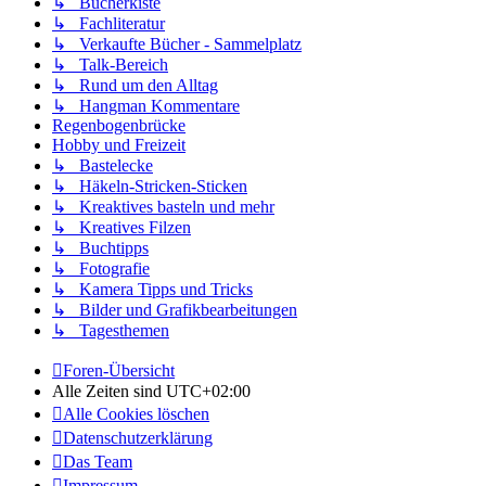
↳ Bücherkiste
↳ Fachliteratur
↳ Verkaufte Bücher - Sammelplatz
↳ Talk-Bereich
↳ Rund um den Alltag
↳ Hangman Kommentare
Regenbogenbrücke
Hobby und Freizeit
↳ Bastelecke
↳ Häkeln-Stricken-Sticken
↳ Kreaktives basteln und mehr
↳ Kreatives Filzen
↳ Buchtipps
↳ Fotografie
↳ Kamera Tipps und Tricks
↳ Bilder und Grafikbearbeitungen
↳ Tagesthemen
Foren-Übersicht
Alle Zeiten sind
UTC+02:00
Alle Cookies löschen
Datenschutzerklärung
Das Team
Impressum