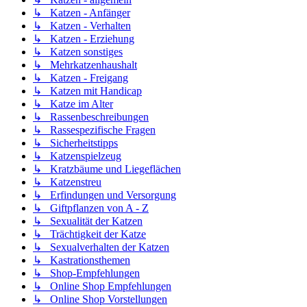
↳ Katzen - Anfänger
↳ Katzen - Verhalten
↳ Katzen - Erziehung
↳ Katzen sonstiges
↳ Mehrkatzenhaushalt
↳ Katzen - Freigang
↳ Katzen mit Handicap
↳ Katze im Alter
↳ Rassenbeschreibungen
↳ Rassespezifische Fragen
↳ Sicherheitstipps
↳ Katzenspielzeug
↳ Kratzbäume und Liegeflächen
↳ Katzenstreu
↳ Erfindungen und Versorgung
↳ Giftpflanzen von A - Z
↳ Sexualität der Katzen
↳ Trächtigkeit der Katze
↳ Sexualverhalten der Katzen
↳ Kastrationsthemen
↳ Shop-Empfehlungen
↳ Online Shop Empfehlungen
↳ Online Shop Vorstellungen