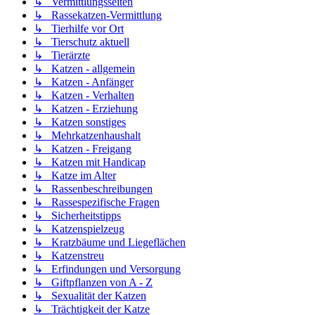
↳ Vermittlungsseiten
↳ Rassekatzen-Vermittlung
↳ Tierhilfe vor Ort
↳ Tierschutz aktuell
↳ Tierärzte
↳ Katzen - allgemein
↳ Katzen - Anfänger
↳ Katzen - Verhalten
↳ Katzen - Erziehung
↳ Katzen sonstiges
↳ Mehrkatzenhaushalt
↳ Katzen - Freigang
↳ Katzen mit Handicap
↳ Katze im Alter
↳ Rassenbeschreibungen
↳ Rassespezifische Fragen
↳ Sicherheitstipps
↳ Katzenspielzeug
↳ Kratzbäume und Liegeflächen
↳ Katzenstreu
↳ Erfindungen und Versorgung
↳ Giftpflanzen von A - Z
↳ Sexualität der Katzen
↳ Trächtigkeit der Katze