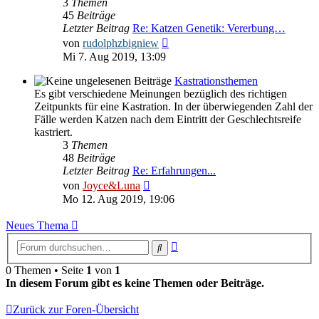
3
Themen
45
Beiträge
Letzter Beitrag
Re: Katzen Genetik: Vererbung…
Neuester
von
rudolphzbigniew
Beitrag
Mi 7. Aug 2019, 13:09
Kastrationsthemen
Es gibt verschiedene Meinungen bezüglich des richtigen
Zeitpunkts für eine Kastration. In der überwiegenden Zahl der
Fälle werden Katzen nach dem Eintritt der Geschlechtsreife
kastriert.
3
Themen
48
Beiträge
Letzter Beitrag
Re: Erfahrungen...
Neuester
von
Joyce&Luna
Beitrag
Mo 12. Aug 2019, 19:06
Neues Thema
Erweiterte
Suche
Suche
0 Themen • Seite
1
von
1
In diesem Forum gibt es keine Themen oder Beiträge.
Zurück zur Foren-Übersicht