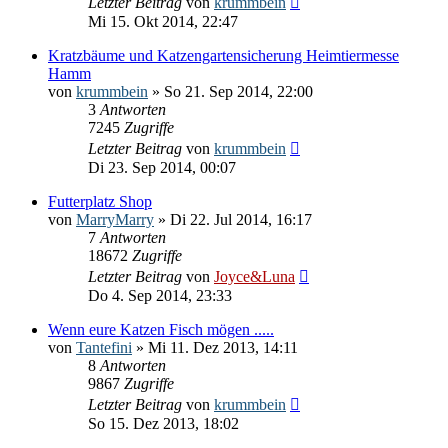
Letzter Beitrag
von
krummbein
Mi 15. Okt 2014, 22:47
Kratzbäume und Katzengartensicherung Heimtiermesse
Hamm
von
krummbein
» So 21. Sep 2014, 22:00
3
Antworten
7245
Zugriffe
Letzter Beitrag
von
krummbein
Di 23. Sep 2014, 00:07
Futterplatz Shop
von
MarryMarry
» Di 22. Jul 2014, 16:17
7
Antworten
18672
Zugriffe
Letzter Beitrag
von
Joyce&Luna
Do 4. Sep 2014, 23:33
Wenn eure Katzen Fisch mögen .....
von
Tantefini
» Mi 11. Dez 2013, 14:11
8
Antworten
9867
Zugriffe
Letzter Beitrag
von
krummbein
So 15. Dez 2013, 18:02