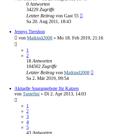
0
Antworten
34229
Zugriffe
Letzter Beitrag
von
Gast 55
Sa 20. Aug 2011, 18:43
Jennys Tiershop
von
Maikind2008
» Mo 18. Feb 2019, 21:16
1
2
18
Antworten
104502
Zugriffe
Letzter Beitrag
von
Maikind2008
Sa 2. Mär 2019, 09:54
Aktuelle Sparangebote für Katzen
von
Tantefini
» Di 2. Apr 2013, 14:03
1
2
3
4
5
43
Antworten