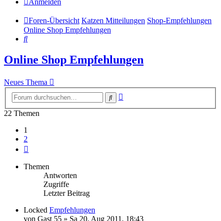
Anmelden
Foren-Übersicht
Katzen Mitteilungen
Shop-Empfehlungen
Online Shop Empfehlungen
Suche
Online Shop Empfehlungen
Neues Thema
Erweiterte
Suche
Suche
22 Themen
1
2
Nächste
Themen
Antworten
Zugriffe
Letzter Beitrag
Locked
Empfehlungen
von
Gast 55
» Sa 20. Aug 2011, 18:43