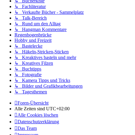
↳ Bücherkiste
↳ Fachliteratur
↳ Verkaufte Bücher - Sammelplatz
↳ Talk-Bereich
↳ Rund um den Alltag
↳ Hangman Kommentare
Regenbogenbrücke
Hobby und Freizeit
↳ Bastelecke
↳ Häkeln-Stricken-Sticken
↳ Kreaktives basteln und mehr
↳ Kreatives Filzen
↳ Buchtipps
↳ Fotografie
↳ Kamera Tipps und Tricks
↳ Bilder und Grafikbearbeitungen
↳ Tagesthemen
Foren-Übersicht
Alle Zeiten sind
UTC+02:00
Alle Cookies löschen
Datenschutzerklärung
Das Team
Impressum