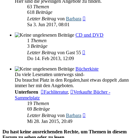
Hier sind die jeweiligen Angebote zu finden.
63
Themen
618
Beiträge
Neuester
Letzter Beitrag
von
Barbara
Beitrag
Sa 3. Jun 2017, 08:01
CD und DVD
1
Themen
3
Beiträge
Neuester
Letzter Beitrag
von
Gast 55
Beitrag
Do 14. Feb 2013, 12:09
Bücherkiste
Da viele Leseratten unterwegs sind-
Du brauchst Platz in den Regalen,hast etwas doppelt ,dann
immer her mit den Angeboten.
Unterforen
Fachliteratur
,
Verkaufte Bücher -
Sammelplatz
19
Themen
69
Beiträge
Neuester
Letzter Beitrag
von
Barbara
Beitrag
Mi 28. Jan 2015, 20:49
Du hast keine ausreichenden Rechte, um Themen in diesem
Forum zu sehen oder zu lesen.