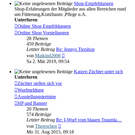
Shop-Empfehlungen
Shop-Erfahrungen der Mitglieder aus allen Bereichen rund
um Fütterung,Kratzbaum ,Pflege u.A.
Unterforen
Online Shop Empfehlungen
Online Shop Vorstellungen
28
Themen
459
Beiträge
Letzter Beitrag
Re: Jennys Tiershop
Neuester
von
Maikind2008
Beitrag
Sa 2. Mär 2019, 09:54
Katzen Züchter unter sich
Unterforen
Züchter stellen sich vor
Wurfmeldung
Ausstellungstermine
HP und Banner
20
Themen
574
Beiträge
Letzter Beitrag
Re: I-Wurf vom blauen Traumla…
Neuester
von
Thereschen
Beitrag
Mo 31. Aug 2015, 09:18