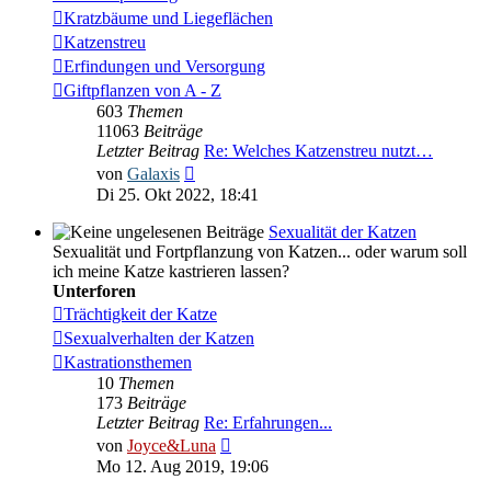
Kratzbäume und Liegeflächen
Katzenstreu
Erfindungen und Versorgung
Giftpflanzen von A - Z
603
Themen
11063
Beiträge
Letzter Beitrag
Re: Welches Katzenstreu nutzt…
Neuester
von
Galaxis
Beitrag
Di 25. Okt 2022, 18:41
Sexualität der Katzen
Sexualität und Fortpflanzung von Katzen... oder warum soll
ich meine Katze kastrieren lassen?
Unterforen
Trächtigkeit der Katze
Sexualverhalten der Katzen
Kastrationsthemen
10
Themen
173
Beiträge
Letzter Beitrag
Re: Erfahrungen...
Neuester
von
Joyce&Luna
Beitrag
Mo 12. Aug 2019, 19:06