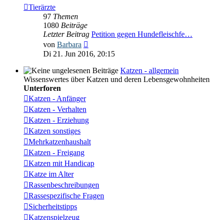
Tierärzte
97
Themen
1080
Beiträge
Letzter Beitrag
Petition gegen Hundefleischfe…
Neuester
von
Barbara
Beitrag
Di 21. Jun 2016, 20:15
Katzen - allgemein
Wissenswertes über Katzen und deren Lebensgewohnheiten
Unterforen
Katzen - Anfänger
Katzen - Verhalten
Katzen - Erziehung
Katzen sonstiges
Mehrkatzenhaushalt
Katzen - Freigang
Katzen mit Handicap
Katze im Alter
Rassenbeschreibungen
Rassespezifische Fragen
Sicherheitstipps
Katzenspielzeug