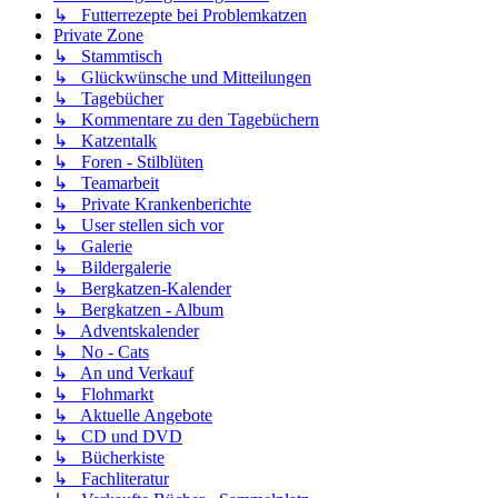
↳ Futterrezepte bei Problemkatzen
Private Zone
↳ Stammtisch
↳ Glückwünsche und Mitteilungen
↳ Tagebücher
↳ Kommentare zu den Tagebüchern
↳ Katzentalk
↳ Foren - Stilblüten
↳ Teamarbeit
↳ Private Krankenberichte
↳ User stellen sich vor
↳ Galerie
↳ Bildergalerie
↳ Bergkatzen-Kalender
↳ Bergkatzen - Album
↳ Adventskalender
↳ No - Cats
↳ An und Verkauf
↳ Flohmarkt
↳ Aktuelle Angebote
↳ CD und DVD
↳ Bücherkiste
↳ Fachliteratur