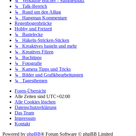
↳ Verkaufte Bücher - Sammelplatz
↳ Talk-Bereich
↳ Rund um den Alltag
↳ Hangman Kommentare
Regenbogenbrücke
Hobby und Freizeit
↳ Bastelecke
↳ Häkeln-Stricken-Sticken
↳ Kreaktives basteln und mehr
↳ Kreatives Filzen
↳ Buchtipps
↳ Fotografie
↳ Kamera Tipps und Tricks
↳ Bilder und Grafikbearbeitungen
↳ Tagesthemen
Foren-Übersicht
Alle Zeiten sind
UTC+02:00
Alle Cookies löschen
Datenschutzerklärung
Das Team
Impressum
Kontakt
Powered by
phpBB
® Forum Software © phpBB Limited