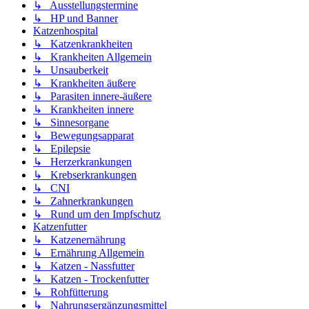
↳ Ausstellungstermine
↳ HP und Banner
Katzenhospital
↳ Katzenkrankheiten
↳ Krankheiten Allgemein
↳ Unsauberkeit
↳ Krankheiten äußere
↳ Parasiten innere-äußere
↳ Krankheiten innere
↳ Sinnesorgane
↳ Bewegungsapparat
↳ Epilepsie
↳ Herzerkrankungen
↳ Krebserkrankungen
↳ CNI
↳ Zahnerkrankungen
↳ Rund um den Impfschutz
Katzenfutter
↳ Katzenernährung
↳ Ernährung Allgemein
↳ Katzen - Nassfutter
↳ Katzen - Trockenfutter
↳ Rohfütterung
↳ Nahrungsergänzungsmittel