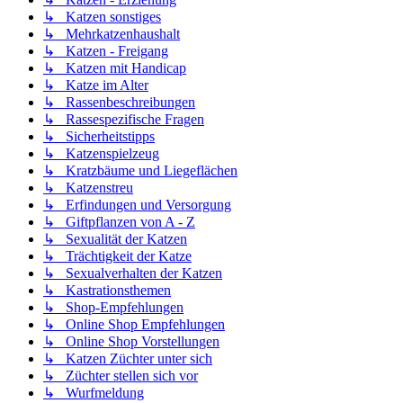
↳ Katzen sonstiges
↳ Mehrkatzenhaushalt
↳ Katzen - Freigang
↳ Katzen mit Handicap
↳ Katze im Alter
↳ Rassenbeschreibungen
↳ Rassespezifische Fragen
↳ Sicherheitstipps
↳ Katzenspielzeug
↳ Kratzbäume und Liegeflächen
↳ Katzenstreu
↳ Erfindungen und Versorgung
↳ Giftpflanzen von A - Z
↳ Sexualität der Katzen
↳ Trächtigkeit der Katze
↳ Sexualverhalten der Katzen
↳ Kastrationsthemen
↳ Shop-Empfehlungen
↳ Online Shop Empfehlungen
↳ Online Shop Vorstellungen
↳ Katzen Züchter unter sich
↳ Züchter stellen sich vor
↳ Wurfmeldung