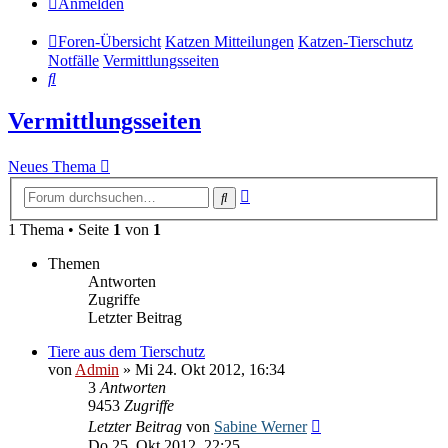
Anmelden
Foren-Übersicht
Katzen Mitteilungen
Katzen-Tierschutz
Notfälle
Vermittlungsseiten
Suche
Vermittlungsseiten
Neues Thema
Erweiterte
Suche
Suche
1 Thema • Seite
1
von
1
Themen
Antworten
Zugriffe
Letzter Beitrag
Tiere aus dem Tierschutz
von
Admin
» Mi 24. Okt 2012, 16:34
3
Antworten
9453
Zugriffe
Letzter Beitrag
von
Sabine Werner
Do 25. Okt 2012, 22:25