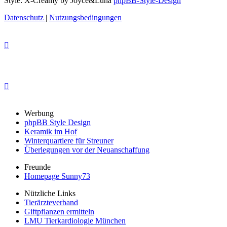
Style: X-Creamy by Joyce&Luna
phpBB-Style-Design
Datenschutz
|
Nutzungsbedingungen
Werbung
phpBB Style Design
Keramik im Hof
Winterquartiere für Streuner
Überlegungen vor der Neuanschaffung
Freunde
Homepage Sunny73
Nützliche Links
Tierärzteverband
Giftpflanzen ermitteln
LMU Tierkardiologie München