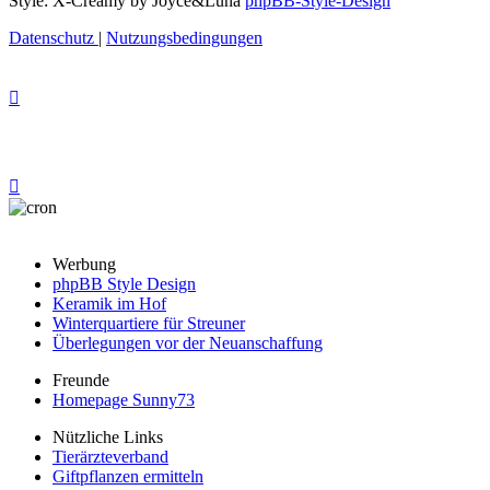
Style: X-Creamy by Joyce&Luna
phpBB-Style-Design
Datenschutz
|
Nutzungsbedingungen
Werbung
phpBB Style Design
Keramik im Hof
Winterquartiere für Streuner
Überlegungen vor der Neuanschaffung
Freunde
Homepage Sunny73
Nützliche Links
Tierärzteverband
Giftpflanzen ermitteln