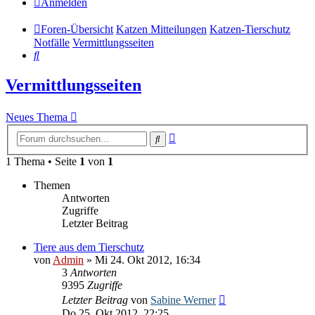
Anmelden
Foren-Übersicht
Katzen Mitteilungen
Katzen-Tierschutz
Notfälle
Vermittlungsseiten
Suche
Vermittlungsseiten
Neues Thema
Erweiterte
Suche
Suche
1 Thema • Seite
1
von
1
Themen
Antworten
Zugriffe
Letzter Beitrag
Tiere aus dem Tierschutz
von
Admin
» Mi 24. Okt 2012, 16:34
3
Antworten
9395
Zugriffe
Letzter Beitrag
von
Sabine Werner
Do 25. Okt 2012, 22:25