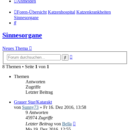
Anmelden
Foren-Übersicht
Katzenhospital
Katzenkrankheiten
Sinnesorgane
Suche
Sinnesorgane
Neues Thema
Erweiterte
Suche
Suche
8 Themen • Seite
1
von
1
Themen
Antworten
Zugriffe
Letzter Beitrag
Grauer Star/Katarakt
von
Sunny73
» Fr 16. Dez 2016, 13:58
9
Antworten
45974
Zugriffe
Letzter Beitrag
von
Bella
Mo 19. Dez 2016, 12:55