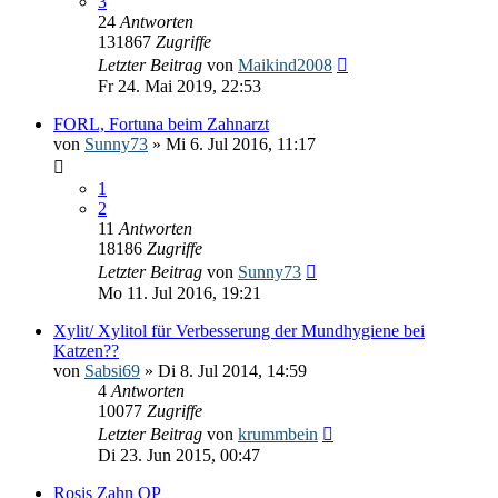
3
24
Antworten
131867
Zugriffe
Letzter Beitrag
von
Maikind2008
Fr 24. Mai 2019, 22:53
FORL, Fortuna beim Zahnarzt
von
Sunny73
» Mi 6. Jul 2016, 11:17
1
2
11
Antworten
18186
Zugriffe
Letzter Beitrag
von
Sunny73
Mo 11. Jul 2016, 19:21
Xylit/ Xylitol für Verbesserung der Mundhygiene bei
Katzen??
von
Sabsi69
» Di 8. Jul 2014, 14:59
4
Antworten
10077
Zugriffe
Letzter Beitrag
von
krummbein
Di 23. Jun 2015, 00:47
Rosis Zahn OP