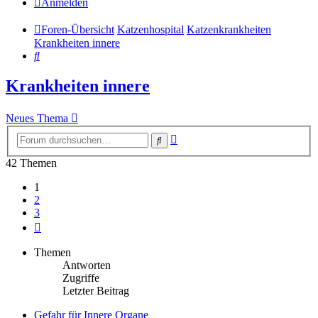
Anmelden
Foren-Übersicht
Katzenhospital
Katzenkrankheiten
Krankheiten innere
Suche
Krankheiten innere
Neues Thema
Erweiterte
Suche
Suche
42 Themen
1
2
3
Nächste
Themen
Antworten
Zugriffe
Letzter Beitrag
Gefahr für Innere Organe