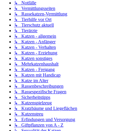
↳ Notfälle
↳ Vermittlungsseiten
↳ Rassekatzen-Vermittlung
↳ Tierhilfe vor Ort
↳ Tierschutz aktuell
↳ Tierärzte
↳ Katzen - allgemein
↳ Katzen - Anfänger
↳ Katzen - Verhalten
↳ Katzen - Erziehung
↳ Katzen sonstiges
↳ Mehrkatzenhaushalt
↳ Katzen - Freigang
↳ Katzen mit Handicap
↳ Katze im Alter
↳ Rassenbeschreibungen
↳ Rassespezifische Fragen
↳ Sicherheitstipps
↳ Katzenspielzeug
↳ Kratzbäume und Liegeflächen
↳ Katzenstreu
↳ Erfindungen und Versorgung
↳ Giftpflanzen von A - Z
↳ Sexualität der Katzen