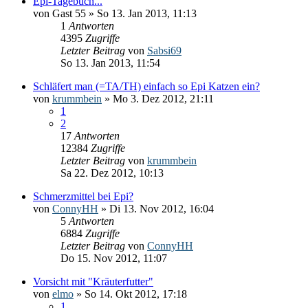
Epi-Tagebuch...
von
Gast 55
» So 13. Jan 2013, 11:13
1
Antworten
4395
Zugriffe
Letzter Beitrag
von
Sabsi69
So 13. Jan 2013, 11:54
Schläfert man (=TA/TH) einfach so Epi Katzen ein?
von
krummbein
» Mo 3. Dez 2012, 21:11
1
2
17
Antworten
12384
Zugriffe
Letzter Beitrag
von
krummbein
Sa 22. Dez 2012, 10:13
Schmerzmittel bei Epi?
von
ConnyHH
» Di 13. Nov 2012, 16:04
5
Antworten
6884
Zugriffe
Letzter Beitrag
von
ConnyHH
Do 15. Nov 2012, 11:07
Vorsicht mit "Kräuterfutter"
von
elmo
» So 14. Okt 2012, 17:18
1