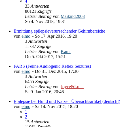
4
33
Antworten
80121
Zugriffe
Letzter Beitrag
von
Maikind2008
So 4. Nov 2018, 19:31
Ermittlung epilepsieverursachender Gehirnbereiche
von
elmo
» So 17. Apr 2016, 19:20
3
Antworten
11737
Zugriffe
Letzter Beitrag
von
Kami
Do 5. Okt 2017, 15:51
FARS (Feline Audiogenic Reflex Seizures)
von
elmo
» Do 31. Dez 2015, 17:30
3
Antworten
6455
Zugriffe
Letzter Beitrag
von
Joyce&Luna
Sa 9. Jan 2016, 20:46
Epilepsie bei Hund und Katze - Übersichtsartikel (deutsch!)
von
elmo
» Sa 14. Nov 2015, 18:20
1
2
15
Antworten
11961
Zugriffe