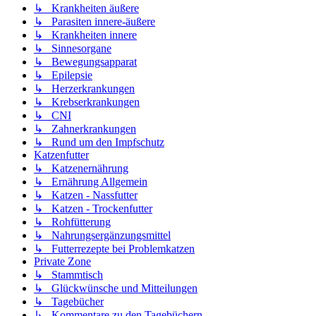
↳ Krankheiten äußere
↳ Parasiten innere-äußere
↳ Krankheiten innere
↳ Sinnesorgane
↳ Bewegungsapparat
↳ Epilepsie
↳ Herzerkrankungen
↳ Krebserkrankungen
↳ CNI
↳ Zahnerkrankungen
↳ Rund um den Impfschutz
Katzenfutter
↳ Katzenernährung
↳ Ernährung Allgemein
↳ Katzen - Nassfutter
↳ Katzen - Trockenfutter
↳ Rohfütterung
↳ Nahrungsergänzungsmittel
↳ Futterrezepte bei Problemkatzen
Private Zone
↳ Stammtisch
↳ Glückwünsche und Mitteilungen
↳ Tagebücher
↳ Kommentare zu den Tagebüchern