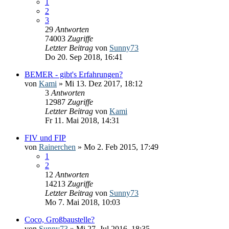
1
2
3
29
Antworten
74003
Zugriffe
Letzter Beitrag
von
Sunny73
Do 20. Sep 2018, 16:41
BEMER - gibt's Erfahrungen?
von
Kami
» Mi 13. Dez 2017, 18:12
3
Antworten
12987
Zugriffe
Letzter Beitrag
von
Kami
Fr 11. Mai 2018, 14:31
FIV und FIP
von
Rainerchen
» Mo 2. Feb 2015, 17:49
1
2
12
Antworten
14213
Zugriffe
Letzter Beitrag
von
Sunny73
Mo 7. Mai 2018, 10:03
Coco, Großbaustelle?
von
Sunny73
» Mi 27. Jul 2016, 18:35