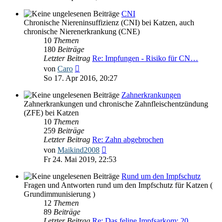
CNI
Chronische Niereninsuffizienz (CNI) bei Katzen, auch
chronische Nierenerkrankung (CNE)
10
Themen
180
Beiträge
Letzter Beitrag
Re: Impfungen - Risiko für CN…
Neuester
von
Caro
Beitrag
So 17. Apr 2016, 20:27
Zahnerkrankungen
Zahnerkrankungen und chronische Zahnfleischentzündung
(ZFE) bei Katzen
10
Themen
259
Beiträge
Letzter Beitrag
Re: Zahn abgebrochen
Neuester
von
Maikind2008
Beitrag
Fr 24. Mai 2019, 22:53
Rund um den Impfschutz
Fragen und Antworten rund um den Impfschutz für Katzen (
Grundimmunisierung )
12
Themen
89
Beiträge
Letzter Beitrag
Re: Das feline Impfsarkom: 20…