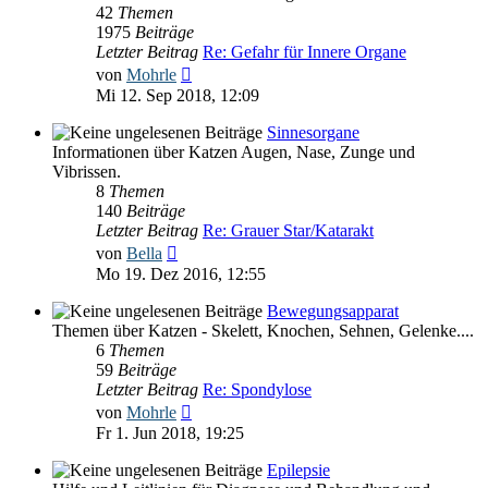
42
Themen
1975
Beiträge
Letzter Beitrag
Re: Gefahr für Innere Organe
Neuester
von
Mohrle
Beitrag
Mi 12. Sep 2018, 12:09
Sinnesorgane
Informationen über Katzen Augen, Nase, Zunge und
Vibrissen.
8
Themen
140
Beiträge
Letzter Beitrag
Re: Grauer Star/Katarakt
Neuester
von
Bella
Beitrag
Mo 19. Dez 2016, 12:55
Bewegungsapparat
Themen über Katzen - Skelett, Knochen, Sehnen, Gelenke....
6
Themen
59
Beiträge
Letzter Beitrag
Re: Spondylose
Neuester
von
Mohrle
Beitrag
Fr 1. Jun 2018, 19:25
Epilepsie