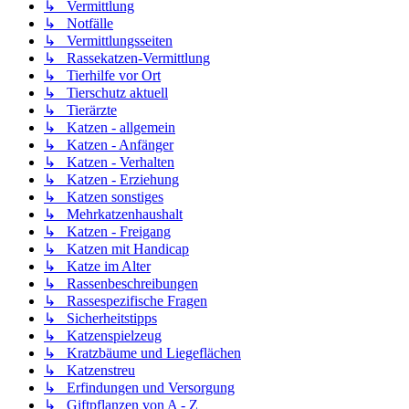
↳ Vermittlung
↳ Notfälle
↳ Vermittlungsseiten
↳ Rassekatzen-Vermittlung
↳ Tierhilfe vor Ort
↳ Tierschutz aktuell
↳ Tierärzte
↳ Katzen - allgemein
↳ Katzen - Anfänger
↳ Katzen - Verhalten
↳ Katzen - Erziehung
↳ Katzen sonstiges
↳ Mehrkatzenhaushalt
↳ Katzen - Freigang
↳ Katzen mit Handicap
↳ Katze im Alter
↳ Rassenbeschreibungen
↳ Rassespezifische Fragen
↳ Sicherheitstipps
↳ Katzenspielzeug
↳ Kratzbäume und Liegeflächen
↳ Katzenstreu
↳ Erfindungen und Versorgung
↳ Giftpflanzen von A - Z