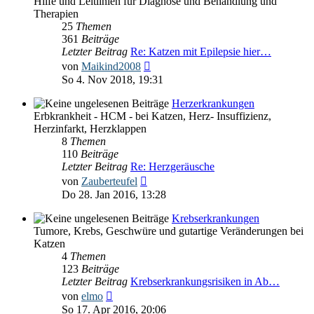
Hilfe und Leitlinien für Diagnose und Behandlung und
Therapien
25
Themen
361
Beiträge
Letzter Beitrag
Re: Katzen mit Epilepsie hier…
Neuester
von
Maikind2008
Beitrag
So 4. Nov 2018, 19:31
Herzerkrankungen
Erbkrankheit - HCM - bei Katzen, Herz- Insuffizienz,
Herzinfarkt, Herzklappen
8
Themen
110
Beiträge
Letzter Beitrag
Re: Herzgeräusche
Neuester
von
Zauberteufel
Beitrag
Do 28. Jan 2016, 13:28
Krebserkrankungen
Tumore, Krebs, Geschwüre und gutartige Veränderungen bei
Katzen
4
Themen
123
Beiträge
Letzter Beitrag
Krebserkrankungsrisiken in Ab…
Neuester
von
elmo
Beitrag
So 17. Apr 2016, 20:06