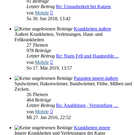
91
Beiträge
Letzter Beitrag
Re: Unsauberkeit bei Katzen
Neuester
von
Mohrle
Beitrag
Sa 30. Jun 2018, 13:42
Krankheiten äußere
Äußere Krankheiten, Verletzungen, Haut- und
Fellkrankheiten
27
Themen
978
Beiträge
Letzter Beitrag
Re: Nuris Fell und Hautproble…
Neuester
von
Mohrle
Beitrag
So 17. Mär 2019, 13:57
Parasiten innere-äußere
Spulwürmer, Hakenwürmer, Bandwürmer, Flöhe, Milben und
Zecken.
26
Themen
464
Beiträge
Letzter Beitrag
Re: Analdrüsen , Verstopfung …
Neuester
von
Mohrle
Beitrag
Mi 27. Jan 2016, 22:52
Krankheiten innere
Innere Krankheiten und Verletzungen der Katze