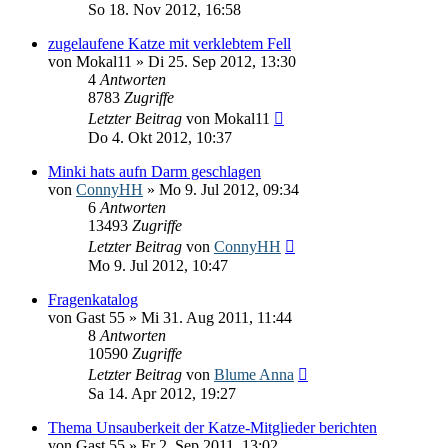
So 18. Nov 2012, 16:58
zugelaufene Katze mit verklebtem Fell
von
Mokal11
» Di 25. Sep 2012, 13:30
4
Antworten
8783
Zugriffe
Letzter Beitrag
von
Mokal11
Do 4. Okt 2012, 10:37
Minki hats aufn Darm geschlagen
von
ConnyHH
» Mo 9. Jul 2012, 09:34
6
Antworten
13493
Zugriffe
Letzter Beitrag
von
ConnyHH
Mo 9. Jul 2012, 10:47
Fragenkatalog
von
Gast 55
» Mi 31. Aug 2011, 11:44
8
Antworten
10590
Zugriffe
Letzter Beitrag
von
Blume Anna
Sa 14. Apr 2012, 19:27
Thema Unsauberkeit der Katze-Mitglieder berichten
von
Gast 55
» Fr 2. Sep 2011, 13:02