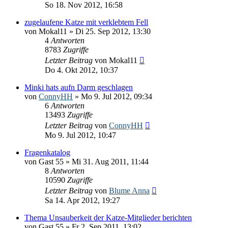
So 18. Nov 2012, 16:58
zugelaufene Katze mit verklebtem Fell
von
Mokal11
» Di 25. Sep 2012, 13:30
4
Antworten
8783
Zugriffe
Letzter Beitrag
von
Mokal11
Do 4. Okt 2012, 10:37
Minki hats aufn Darm geschlagen
von
ConnyHH
» Mo 9. Jul 2012, 09:34
6
Antworten
13493
Zugriffe
Letzter Beitrag
von
ConnyHH
Mo 9. Jul 2012, 10:47
Fragenkatalog
von
Gast 55
» Mi 31. Aug 2011, 11:44
8
Antworten
10590
Zugriffe
Letzter Beitrag
von
Blume Anna
Sa 14. Apr 2012, 19:27
Thema Unsauberkeit der Katze-Mitglieder berichten
von
Gast 55
» Fr 2. Sep 2011, 13:02