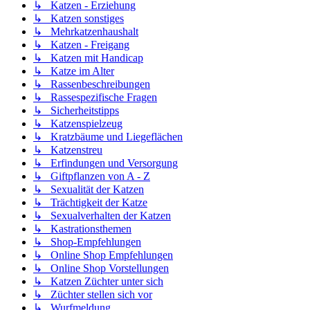
↳ Katzen - Erziehung
↳ Katzen sonstiges
↳ Mehrkatzenhaushalt
↳ Katzen - Freigang
↳ Katzen mit Handicap
↳ Katze im Alter
↳ Rassenbeschreibungen
↳ Rassespezifische Fragen
↳ Sicherheitstipps
↳ Katzenspielzeug
↳ Kratzbäume und Liegeflächen
↳ Katzenstreu
↳ Erfindungen und Versorgung
↳ Giftpflanzen von A - Z
↳ Sexualität der Katzen
↳ Trächtigkeit der Katze
↳ Sexualverhalten der Katzen
↳ Kastrationsthemen
↳ Shop-Empfehlungen
↳ Online Shop Empfehlungen
↳ Online Shop Vorstellungen
↳ Katzen Züchter unter sich
↳ Züchter stellen sich vor
↳ Wurfmeldung