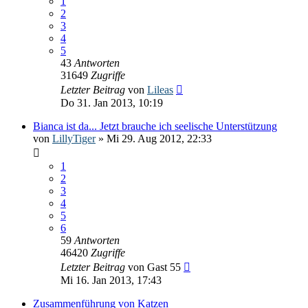
1
2
3
4
5
43
Antworten
31649
Zugriffe
Letzter Beitrag
von
Lileas
Do 31. Jan 2013, 10:19
Bianca ist da... Jetzt brauche ich seelische Unterstützung
von
LillyTiger
» Mi 29. Aug 2012, 22:33
1
2
3
4
5
6
59
Antworten
46420
Zugriffe
Letzter Beitrag
von
Gast 55
Mi 16. Jan 2013, 17:43
Zusammenführung von Katzen