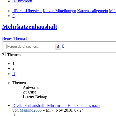
Anmelden
Foren-Übersicht
Katzen Mitteilungen
Katzen - allgemein
Meh
Suche
Mehrkatzenhaushalt
Neues Thema
Erweiterte
Suche
Suche
21 Themen
1
2
Nächste
Themen
Antworten
Zugriffe
Letzter Beitrag
Dreikatzenhaushalt - Mina macht Habakuk alles nach
von
Maikind2008
» Mi 7. Nov 2018, 07:24