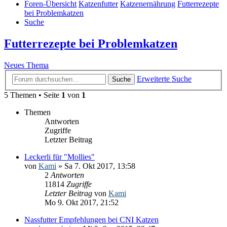
Foren-Übersicht
Katzenfutter
Katzenernährung
Futterrezepte
bei Problemkatzen
Suche
Futterrezepte bei Problemkatzen
Neues Thema
Erweiterte Suche
Suche
5 Themen • Seite
1
von
1
Themen
Antworten
Zugriffe
Letzter Beitrag
Leckerli für "Mollies"
von
Kami
» Sa 7. Okt 2017, 13:58
2
Antworten
11814
Zugriffe
Letzter Beitrag
von
Kami
Mo 9. Okt 2017, 21:52
Nassfutter Empfehlungen bei CNI Katzen