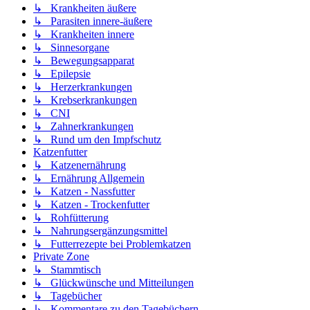
↳ Krankheiten äußere
↳ Parasiten innere-äußere
↳ Krankheiten innere
↳ Sinnesorgane
↳ Bewegungsapparat
↳ Epilepsie
↳ Herzerkrankungen
↳ Krebserkrankungen
↳ CNI
↳ Zahnerkrankungen
↳ Rund um den Impfschutz
Katzenfutter
↳ Katzenernährung
↳ Ernährung Allgemein
↳ Katzen - Nassfutter
↳ Katzen - Trockenfutter
↳ Rohfütterung
↳ Nahrungsergänzungsmittel
↳ Futterrezepte bei Problemkatzen
Private Zone
↳ Stammtisch
↳ Glückwünsche und Mitteilungen
↳ Tagebücher
↳ Kommentare zu den Tagebüchern