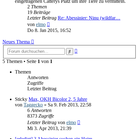
eingetragenen Catterys Platz um ihre Tiere zu vermitteln.
2
Themen
19
Beiträge
Letzter Beitrag
Re: Abessinier: Ninu (wildfar…
Neuester
von
elmo
Beitrag
Do 8. Jan 2015, 16:52
Neues Thema
Erweiterte
Suche
Suche
5 Themen • Seite
1
von
1
Themen
Antworten
Zugriffe
Letzter Beitrag
Sticky
Max, OKH Bicolor 2, 5 Jahre
von
Taggecko
» Sa 9. Feb 2013, 22:58
6
Antworten
8373
Zugriffe
Letzter Beitrag
von
elmo
Mi 3. Apr 2013, 21:39
[erledigt] 3 Abessinier suchen ein Heim