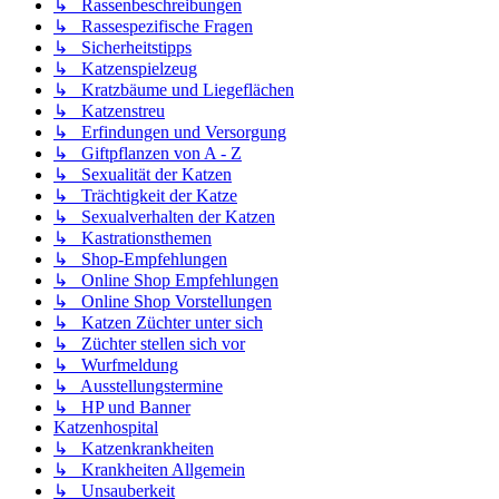
↳ Rassenbeschreibungen
↳ Rassespezifische Fragen
↳ Sicherheitstipps
↳ Katzenspielzeug
↳ Kratzbäume und Liegeflächen
↳ Katzenstreu
↳ Erfindungen und Versorgung
↳ Giftpflanzen von A - Z
↳ Sexualität der Katzen
↳ Trächtigkeit der Katze
↳ Sexualverhalten der Katzen
↳ Kastrationsthemen
↳ Shop-Empfehlungen
↳ Online Shop Empfehlungen
↳ Online Shop Vorstellungen
↳ Katzen Züchter unter sich
↳ Züchter stellen sich vor
↳ Wurfmeldung
↳ Ausstellungstermine
↳ HP und Banner
Katzenhospital
↳ Katzenkrankheiten
↳ Krankheiten Allgemein
↳ Unsauberkeit