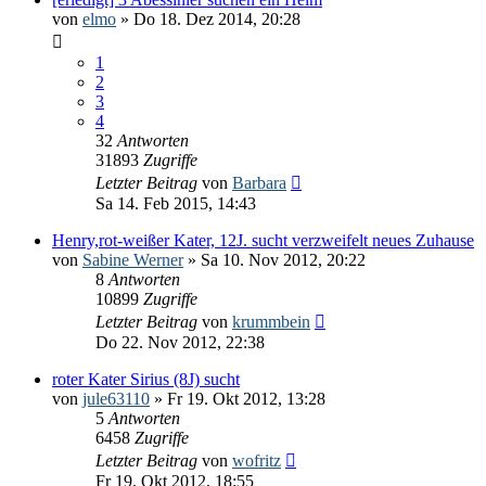
von
elmo
» Do 18. Dez 2014, 20:28
1
2
3
4
32
Antworten
31893
Zugriffe
Letzter Beitrag
von
Barbara
Sa 14. Feb 2015, 14:43
Henry,rot-weißer Kater, 12J. sucht verzweifelt neues Zuhause
von
Sabine Werner
» Sa 10. Nov 2012, 20:22
8
Antworten
10899
Zugriffe
Letzter Beitrag
von
krummbein
Do 22. Nov 2012, 22:38
roter Kater Sirius (8J) sucht
von
jule63110
» Fr 19. Okt 2012, 13:28
5
Antworten
6458
Zugriffe
Letzter Beitrag
von
wofritz
Fr 19. Okt 2012, 18:55