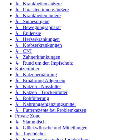
↳ Krankheiten äußere
↳ Parasiten innere-äußere
↳ Krankheiten innere
↳ Sinnesorgane
↳ Bewegungsapparat
↳ Epilepsie
↳ Herzerkrankungen
↳ Krebserkrankungen
↳ CNI
↳ Zahnerkrankungen
↳ Rund um den Impfschutz
Katzenfutter
↳ Katzenernährung
↳ Ernährung Allgemein
↳ Katzen - Nassfutter
↳ Katzen - Trockenfutter
↳ Rohfütterung
↳ Nahrungsergänzungsmittel
↳ Futterrezepte bei Problemkatzen
Private Zone
↳ Stammtisch
↳ Glückwünsche und Mitteilungen
↳ Tagebücher
↳ Kommentare zu den Tagebüchern