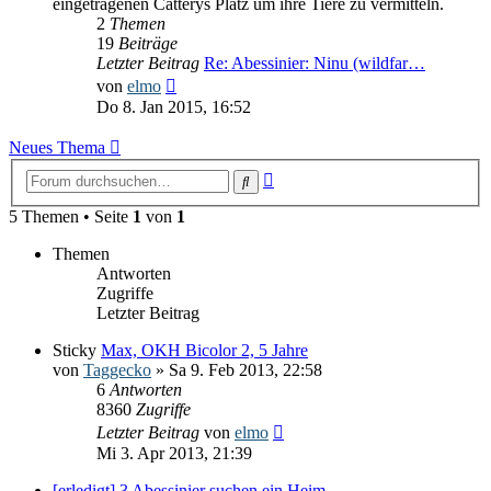
eingetragenen Catterys Platz um ihre Tiere zu vermitteln.
2
Themen
19
Beiträge
Letzter Beitrag
Re: Abessinier: Ninu (wildfar…
Neuester
von
elmo
Beitrag
Do 8. Jan 2015, 16:52
Neues Thema
Erweiterte
Suche
Suche
5 Themen • Seite
1
von
1
Themen
Antworten
Zugriffe
Letzter Beitrag
Sticky
Max, OKH Bicolor 2, 5 Jahre
von
Taggecko
» Sa 9. Feb 2013, 22:58
6
Antworten
8360
Zugriffe
Letzter Beitrag
von
elmo
Mi 3. Apr 2013, 21:39
[erledigt] 3 Abessinier suchen ein Heim