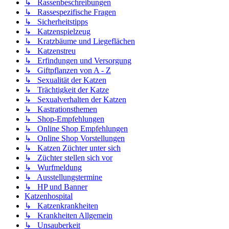
↳ Rassenbeschreibungen
↳ Rassespezifische Fragen
↳ Sicherheitstipps
↳ Katzenspielzeug
↳ Kratzbäume und Liegeflächen
↳ Katzenstreu
↳ Erfindungen und Versorgung
↳ Giftpflanzen von A - Z
↳ Sexualität der Katzen
↳ Trächtigkeit der Katze
↳ Sexualverhalten der Katzen
↳ Kastrationsthemen
↳ Shop-Empfehlungen
↳ Online Shop Empfehlungen
↳ Online Shop Vorstellungen
↳ Katzen Züchter unter sich
↳ Züchter stellen sich vor
↳ Wurfmeldung
↳ Ausstellungstermine
↳ HP und Banner
Katzenhospital
↳ Katzenkrankheiten
↳ Krankheiten Allgemein
↳ Unsauberkeit