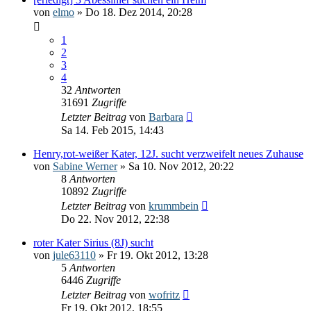
von
elmo
» Do 18. Dez 2014, 20:28
1
2
3
4
32
Antworten
31691
Zugriffe
Letzter Beitrag
von
Barbara
Sa 14. Feb 2015, 14:43
Henry,rot-weißer Kater, 12J. sucht verzweifelt neues Zuhause
von
Sabine Werner
» Sa 10. Nov 2012, 20:22
8
Antworten
10892
Zugriffe
Letzter Beitrag
von
krummbein
Do 22. Nov 2012, 22:38
roter Kater Sirius (8J) sucht
von
jule63110
» Fr 19. Okt 2012, 13:28
5
Antworten
6446
Zugriffe
Letzter Beitrag
von
wofritz
Fr 19. Okt 2012, 18:55