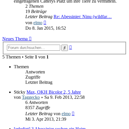
eingetragenen Catterys Platz um ihre Tiere zu vermitteln.
2
Themen
19
Beiträge
Letzter Beitrag
Re: Abessinier: Ninu (wildfar…
Neuester
von
elmo
Beitrag
Do 8. Jan 2015, 16:52
Neues Thema
Erweiterte
Suche
Suche
5 Themen • Seite
1
von
1
Themen
Antworten
Zugriffe
Letzter Beitrag
Sticky
Max, OKH Bicolor 2, 5 Jahre
von
Taggecko
» Sa 9. Feb 2013, 22:58
6
Antworten
8357
Zugriffe
Letzter Beitrag
von
elmo
Mi 3. Apr 2013, 21:39
[erledigt] 3 Abessinier suchen ein Heim