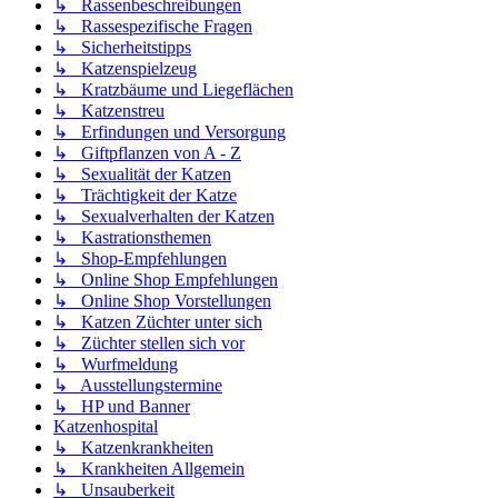
↳ Rassenbeschreibungen
↳ Rassespezifische Fragen
↳ Sicherheitstipps
↳ Katzenspielzeug
↳ Kratzbäume und Liegeflächen
↳ Katzenstreu
↳ Erfindungen und Versorgung
↳ Giftpflanzen von A - Z
↳ Sexualität der Katzen
↳ Trächtigkeit der Katze
↳ Sexualverhalten der Katzen
↳ Kastrationsthemen
↳ Shop-Empfehlungen
↳ Online Shop Empfehlungen
↳ Online Shop Vorstellungen
↳ Katzen Züchter unter sich
↳ Züchter stellen sich vor
↳ Wurfmeldung
↳ Ausstellungstermine
↳ HP und Banner
Katzenhospital
↳ Katzenkrankheiten
↳ Krankheiten Allgemein
↳ Unsauberkeit