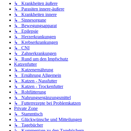
↳ Krankheiten äußere
↳ Parasiten innere-äußere
↳ Krankheiten innere
↳ Sinnesorgane
↳ Bewegungsapparat
↳ Epilepsie
↳ Herzerkrankungen
↳ Krebserkrankungen
↳ CNI
↳ Zahnerkrankungen
↳ Rund um den Impfschutz
Katzenfutter
↳ Katzenernährung
↳ Ernährung Allgemein
↳ Katzen - Nassfutter
↳ Katzen - Trockenfutter
↳ Rohfütterung
↳ Nahrungsergänzungsmittel
↳ Futterrezepte bei Problemkatzen
Private Zone
↳ Stammtisch
↳ Glückwünsche und Mitteilungen
↳ Tagebücher
↳ Kommentare zu den Tagebüchern