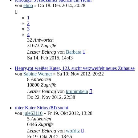
von
elmo
» Do 18. Dez 2014, 20:28
1
2
3
4
32
Antworten
31673
Zugriffe
Letzter Beitrag
von
Barbara
Sa 14. Feb 2015, 14:43
Henry,rot-weißer Kater, 12J. sucht verzweifelt neues Zuhause
von
Sabine Werner
» Sa 10. Nov 2012, 20:22
8
Antworten
10890
Zugriffe
Letzter Beitrag
von
krummbein
Do 22. Nov 2012, 22:38
roter Kater Sirius (8J) sucht
von
jule63110
» Fr 19. Okt 2012, 13:28
5
Antworten
6446
Zugriffe
Letzter Beitrag
von
wofritz
Fr 19. Okt 2012, 18:55