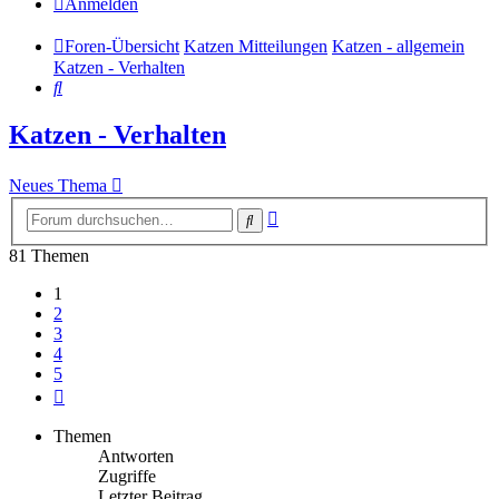
Anmelden
Foren-Übersicht
Katzen Mitteilungen
Katzen - allgemein
Katzen - Verhalten
Suche
Katzen - Verhalten
Neues Thema
Erweiterte
Suche
Suche
81 Themen
1
2
3
4
5
Nächste
Themen
Antworten
Zugriffe
Letzter Beitrag