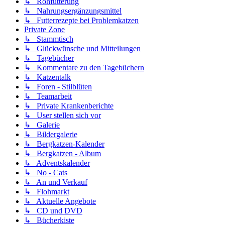
↳ Rohfütterung
↳ Nahrungsergänzungsmittel
↳ Futterrezepte bei Problemkatzen
Private Zone
↳ Stammtisch
↳ Glückwünsche und Mitteilungen
↳ Tagebücher
↳ Kommentare zu den Tagebüchern
↳ Katzentalk
↳ Foren - Stilblüten
↳ Teamarbeit
↳ Private Krankenberichte
↳ User stellen sich vor
↳ Galerie
↳ Bildergalerie
↳ Bergkatzen-Kalender
↳ Bergkatzen - Album
↳ Adventskalender
↳ No - Cats
↳ An und Verkauf
↳ Flohmarkt
↳ Aktuelle Angebote
↳ CD und DVD
↳ Bücherkiste