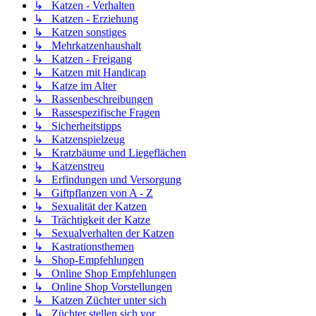
↳ Katzen - Verhalten
↳ Katzen - Erziehung
↳ Katzen sonstiges
↳ Mehrkatzenhaushalt
↳ Katzen - Freigang
↳ Katzen mit Handicap
↳ Katze im Alter
↳ Rassenbeschreibungen
↳ Rassespezifische Fragen
↳ Sicherheitstipps
↳ Katzenspielzeug
↳ Kratzbäume und Liegeflächen
↳ Katzenstreu
↳ Erfindungen und Versorgung
↳ Giftpflanzen von A - Z
↳ Sexualität der Katzen
↳ Trächtigkeit der Katze
↳ Sexualverhalten der Katzen
↳ Kastrationsthemen
↳ Shop-Empfehlungen
↳ Online Shop Empfehlungen
↳ Online Shop Vorstellungen
↳ Katzen Züchter unter sich
↳ Züchter stellen sich vor