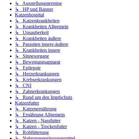
↳ Ausstellungstermine
↳ HP und Banner
Katzenhospital
↳ Katzenkrankheiten
↳ Krankheiten Allgemein
↳ Unsauberkeit
↳ Krankheiten äußere
↳ Parasiten innere-äußere
↳ Krankheiten innere
↳ Sinnesorgane
↳ Bewegungsapparat
↳ Epilepsie
↳ Herzerkrankungen
↳ Krebserkrankungen
↳ CNI
↳ Zahnerkrankungen
↳ Rund um den Impfschutz
Katzenfutter
↳ Katzenernährung
↳ Ernährung Allgemein
↳ Katzen - Nassfutter
↳ Katzen - Trockenfutter
↳ Rohfütterung
↳ Nahrungsergänzungsmittel