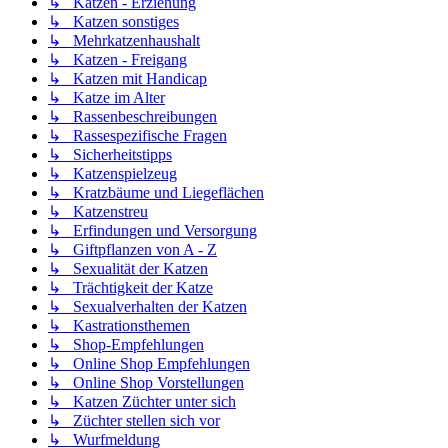
↳ Katzen - Erziehung
↳ Katzen sonstiges
↳ Mehrkatzenhaushalt
↳ Katzen - Freigang
↳ Katzen mit Handicap
↳ Katze im Alter
↳ Rassenbeschreibungen
↳ Rassespezifische Fragen
↳ Sicherheitstipps
↳ Katzenspielzeug
↳ Kratzbäume und Liegeflächen
↳ Katzenstreu
↳ Erfindungen und Versorgung
↳ Giftpflanzen von A - Z
↳ Sexualität der Katzen
↳ Trächtigkeit der Katze
↳ Sexualverhalten der Katzen
↳ Kastrationsthemen
↳ Shop-Empfehlungen
↳ Online Shop Empfehlungen
↳ Online Shop Vorstellungen
↳ Katzen Züchter unter sich
↳ Züchter stellen sich vor
↳ Wurfmeldung