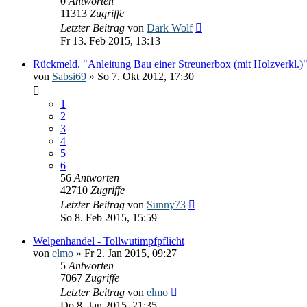
0
Antworten
11313
Zugriffe
Letzter Beitrag
von
Dark Wolf
Fr 13. Feb 2015, 13:13
Rückmeld. "Anleitung Bau einer Streunerbox (mit Holzverkl.)
von
Sabsi69
» So 7. Okt 2012, 17:30
1
2
3
4
5
6
56
Antworten
42710
Zugriffe
Letzter Beitrag
von
Sunny73
So 8. Feb 2015, 15:59
Welpenhandel - Tollwutimpfpflicht
von
elmo
» Fr 2. Jan 2015, 09:27
5
Antworten
7067
Zugriffe
Letzter Beitrag
von
elmo
Do 8. Jan 2015, 21:35