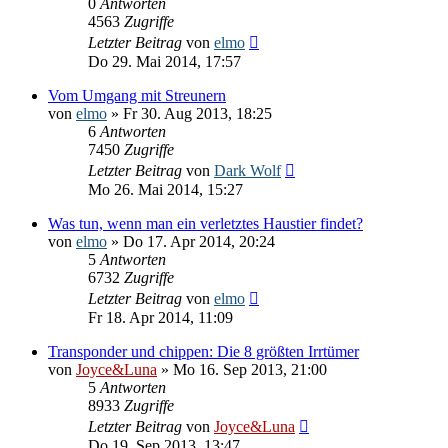
0
Antworten
4563
Zugriffe
Letzter Beitrag
von
elmo
Do 29. Mai 2014, 17:57
Vom Umgang mit Streunern
von
elmo
» Fr 30. Aug 2013, 18:25
6
Antworten
7450
Zugriffe
Letzter Beitrag
von
Dark Wolf
Mo 26. Mai 2014, 15:27
Was tun, wenn man ein verletztes Haustier findet?
von
elmo
» Do 17. Apr 2014, 20:24
5
Antworten
6732
Zugriffe
Letzter Beitrag
von
elmo
Fr 18. Apr 2014, 11:09
Transponder und chippen: Die 8 größten Irrtümer
von
Joyce&Luna
» Mo 16. Sep 2013, 21:00
5
Antworten
8933
Zugriffe
Letzter Beitrag
von
Joyce&Luna
Do 19. Sep 2013, 13:47