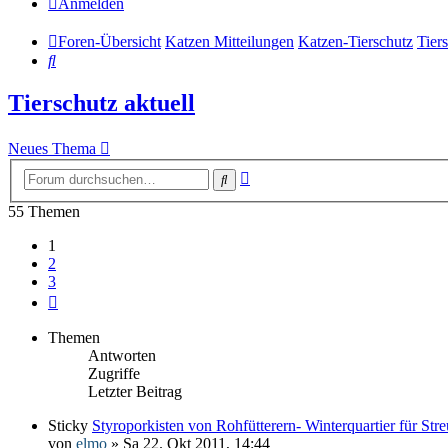
Anmelden
Foren-Übersicht
Katzen Mitteilungen
Katzen-Tierschutz
Tiers
Suche
Tierschutz aktuell
Neues Thema
Erweiterte
Suche
Suche
55 Themen
1
2
3
Nächste
Themen
Antworten
Zugriffe
Letzter Beitrag
Sticky
Styroporkisten von Rohfütterern- Winterquartier für Str
von
elmo
» Sa 22. Okt 2011, 14:44