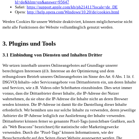
hl=de&hlrm=en&answer=95647
Safari:
https://support.apple.com/kb/ph21411?locale=de_DE
Opera:
http://help.opera.com/Windows/10.20/de/cookies.html
Werden Cookies für unsere Website deaktiviert, können möglicherweise nicht
mehr alle Funktionen der Website vollumfänglich genutzt werden.
3. Plugins und Tools
3.1 Einbindung von Diensten und Inhalten Dritter
Wir setzen innerhalb unseres Onlineangebotes auf Grundlage unserer
berechtigten Interessen (d.h. Interesse an der Optimierung und dem
reibungslosen Betrieb unseres Onlineangebotes im Sinne des Art. 6 Abs. 1 lit. f.
DSGVO) Inhalts- oder Serviceangebote von Drittanbietern ein, um deren Inhalte
und Services, wie z.B. Videos oder Schriftarten einzubinden. Dies setzt immer
voraus, dass die Drittanbieter dieser Inhalte, die IP-Adresse der Nutzer
wahrnehmen, da sie ohne die IP-Adresse die Inhalte nicht an deren Browser
senden könnten. Die IP-Adresse ist damit für die Darstellung dieser Inhalte
erforderlich. Wir bemühen uns nur solche Inhalte zu verwenden, deren jeweilige
Anbieter die IP-Adresse lediglich zur Auslieferung der Inhalte verwenden.
Drittanbieter können ferner so genannte Pixel-Tags (unsichtbare Grafiken, auch
als "Web Beacons" bezeichnet) für statistische oder Marketingzwecke
verwenden. Durch die "Pixel-Tags" können Informationen, wie der
Besucherverkehr auf den Seiten dieser Website ausgewertet werden. Die