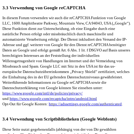
3.3 Verwendung von Google reCAPTCHA
In diesem Forum verwenden wir auch die reCAPTCHA Funktion von Google
LLC, 1600 Amphitheatre Parkway, Mountain View, CA 94043, USA („Google“).
Diese Funktion dient zur Unterscheidung, ob eine Eingabe durch eine
natürliche Person erfolgt oder missbräuchlich durch maschinelle und
automatisierte Verarbeitung erfolgt. Der Dienst inkludiert den Versand der IP-
Adresse und ggf. weiterer von Google für den Dienst reCAPTCHA benötigter
Daten an Google und erfolgt gemäß Art. 6 Abs. 1 lit. f DSGVO auf Basis unseres
berechtigten Interesses an der Feststellung der individuellen
Willensgetragenheit von Handlungen im Internet und der Vermeidung von
Missbrauch und Spam. Google LLC mit Sitz in den USA ist für das us-
europäische Datenschutzübereinkommen „Privacy Shield“ zertifiziert, welches
die Einhaltung des in der EU geltenden Datenschutzniveaus gewährleistet.
Weiterführende Informationen zu Google reCAPTCHA sowie die
Datenschutzerklärung von Google können Sie einsehen unter:
https://www.google.com/intl/de/policies/privacy/
und
https://www.google.com/recaptcha/intro/android.html
Opt-Out für Google Konten:
https://adssettings.google.com/authenticated
.
3.4 Verwendung von Scriptbibliotheken (Google Webfonts)
Diese Seite nutzt gegebenenfalls (abhängig von der von Dir gewählten