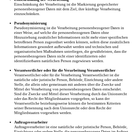
Einschränkung der Verarbeitung ist die Markierung gespeicherter
personenbezogener Daten mit dem Ziel, ihre künftige Verarbeitung
einzuschränken.
Pseudonymisierung
Pseudonymisierung ist die Verarbeitung personenbezogener Daten in
einer Weise, auf welche die personenbezogenen Daten ohne
Hinzuziehung zusätzlicher Informationen nicht mehr einer spezifischen
betroffenen Person zugeordnet werden können, sofern diese zusätzlichen
Informationen gesondert aufbewahrt werden und technischen und
organisatorischen Maßnahmen unterliegen, die gewährleisten, dass die
personenbezogenen Daten nicht einer identifizierten oder
identifizierbaren natürlichen Person zugewiesen werden.
Verantwortlicher oder für die Verarbeitung Verantwortlicher
Verantwortlicher oder für die Verarbeitung Verantwortlicher ist die
natürliche oder juristische Person, Behörde, Einrichtung oder andere
Stelle, die allein oder gemeinsam mit anderen über die Zwecke und
Mittel der Verarbeitung von personenbezogenen Daten entscheidet.
Sind die Zwecke und Mittel dieser Verarbeitung durch das Unionsrecht
oder das Recht der Mitgliedstaaten vorgegeben, so kann der
Verantwortliche beziehungsweise können die bestimmten Kriterien
seiner Benennung nach dem Unionsrecht oder dem Recht der
Mitgliedstaaten vorgesehen werden.
Auftragsverarbeiter
Auftragsverarbeiter ist eine natürliche oder juristische Person, Behörde,
Einrichtung oder andere Stelle, die personenbezogene Daten im Auftrag