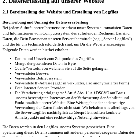
2. Datenerfassung auf unserer Website
2.1 Bereitstellung der Website und Erstellung von Logfiles
Beschreibung und Umfang der Datenverarbeitung
Bei jedem Aufruf unserer Internetseite erfasst unser System automatisiert Daten
und Informationen vom Computersystem des aufrufenden Rechners. Das sind
Daten, die Dein Browser an unseren Server übermittelt (sog. „Server-Logfiles“)
und die für uns technisch erforderlich sind, um Dir die Website anzuzeigen.
Folgende Daten werden hierbei erhoben:
Datum und Uhrzeit zum Zeitpunkt des Zugriffes
Menge der gesendeten Daten in Byte
Quelle/Verweis, von welchem Sie auf die Seite gelangten
Verwendeter Browser
Verwendetes Betriebssystem
Verwendete IP-Adresse (ggf.: in verkürzter, also anonymisierter Form)
Dein Internet Service Provider
Die Verarbeitung erfolgt gemäß Art. 6 Abs. 1 lit. f DSGVO auf Basis
unseres berechtigten Interesses an der Verbesserung der Stabilität und
Funktionalität unserer Website. Eine Weitergabe oder anderweitige
Verwendung der Daten findet nicht statt. Wir behalten uns allerdings vor,
die Server-Logfiles nachträglich zu überprüfen, sollten konkrete
Anhaltspunkte auf eine rechtswidrige Nutzung hinweisen.
Die Daten werden in den Logfiles unseres Systems gespeichert. Eine
Speicherung dieser Daten zusammen mit anderen personenbezogenen Daten des