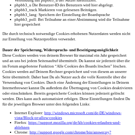
Verbindung mit phpbb3_u der Nutzer identifiziert.
phpbb3_u Die Benutzer-ID des Benutzers wird hier abgelegt.
phpbb3_track Markieren von gelesenen Beiträgen.
phpbb3_lang: Speichern der Einstellung der Boardsprache
phpbb3_poll: Bei Teilnahme an einer Abstimmung wird die Teilnahme
hier gespeichert
Die durch technisch notwendige Cookies erhobenen Nutzerdaten werden nicht
zur Erstellung von Nutzerprofilen verwendet.
Dauer der Speicherung, Widerspruchs- und Beseitigungsmöglichkeit
Diese Cookies werden von deinem Browser für maximal ein Jahr gespeichert
und an uns bei jedem Seitenaufruf übermittelt. Du kannst sie jederzeit über die
im Forum angebotene Funktion “Alle Cookies des Boards löschen” löschen.
Cookies werden auf Deinem Rechner gespeichert und von diesem an unserer
Seite übermittelt. Daher hast Du als Nutzer auch die volle Kontrolle über die
Verwendung von Cookies. Durch eine Änderung der Einstellungen in Deinem
Internetbrowser kannst Du außerdem die Übertragung von Cookies deaktivieren
oder einschränken. Bereits gespeicherte Cookies können jederzeit gelöscht
werden. Dies kann auch automatisiert erfolgen. Diese Einstellungen findest Du
für die jeweiligen Browser unter den folgenden Links:
Internet Explorer:
http://windows.microsoft.com/de-DE/windows-
vista/Block-or-allow-cookies
Firefox:
https://support.mozilla.org/de/kb/cookies-erlauben-und-
ablehnen
Chrome:
http://support.google.com/chrome/bin/answer.py?