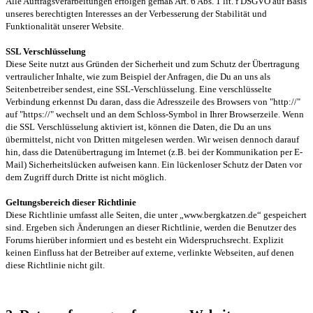
Alle Auftragsverarbeitungen erfolgen gemäß Art. 6 Abs. 1 lit. f DSGVO auf Basis
unseres berechtigten Interesses an der Verbesserung der Stabilität und
Funktionalität unserer Website.
SSL Verschlüsselung
Diese Seite nutzt aus Gründen der Sicherheit und zum Schutz der Übertragung
vertraulicher Inhalte, wie zum Beispiel der Anfragen, die Du an uns als
Seitenbetreiber sendest, eine SSL-Verschlüsselung. Eine verschlüsselte
Verbindung erkennst Du daran, dass die Adresszeile des Browsers von "http://"
auf "https://" wechselt und an dem Schloss-Symbol in Ihrer Browserzeile. Wenn
die SSL Verschlüsselung aktiviert ist, können die Daten, die Du an uns
übermittelst, nicht von Dritten mitgelesen werden. Wir weisen dennoch darauf
hin, dass die Datenübertragung im Internet (z.B. bei der Kommunikation per E-
Mail) Sicherheitslücken aufweisen kann. Ein lückenloser Schutz der Daten vor
dem Zugriff durch Dritte ist nicht möglich.
Geltungsbereich dieser Richtlinie
Diese Richtlinie umfasst alle Seiten, die unter „www.bergkatzen.de“ gespeichert
sind. Ergeben sich Änderungen an dieser Richtlinie, werden die Benutzer des
Forums hierüber informiert und es besteht ein Widerspruchsrecht. Explizit
keinen Einfluss hat der Betreiber auf externe, verlinkte Webseiten, auf denen
diese Richtlinie nicht gilt.