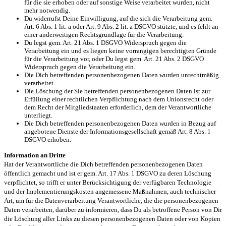
für die sie erhoben oder auf sonstige Weise verarbeitet wurden, nicht
mehr notwendig.
Du widerrufst Deine Einwilligung, auf die sich die Verarbeitung gem.
Art. 6 Abs. 1 lit. a oder Art. 9 Abs. 2 lit. a DSGVO stützte, und es fehlt an
einer anderweitigen Rechtsgrundlage für die Verarbeitung.
Du legst gem. Art. 21 Abs. 1 DSGVO Widerspruch gegen die
Verarbeitung ein und es liegen keine vorrangigen berechtigten Gründe
für die Verarbeitung vor, oder Du legst gem. Art. 21 Abs. 2 DSGVO
Widerspruch gegen die Verarbeitung ein.
Die Dich betreffenden personenbezogenen Daten wurden unrechtmäßig
verarbeitet.
Die Löschung der Sie betreffenden personenbezogenen Daten ist zur
Erfüllung einer rechtlichen Verpflichtung nach dem Unionsrecht oder
dem Recht der Mitgliedstaaten erforderlich, dem der Verantwortliche
unterliegt.
Die Dich betreffenden personenbezogenen Daten wurden in Bezug auf
angebotene Dienste der Informationsgesellschaft gemäß Art. 8 Abs. 1
DSGVO erhoben.
Information an Dritte
Hat der Verantwortliche die Dich betreffenden personenbezogenen Daten
öffentlich gemacht und ist er gem. Art. 17 Abs. 1 DSGVO zu deren Löschung
verpflichtet, so trifft er unter Berücksichtigung der verfügbaren Technologie
und der Implementierungskosten angemessene Maßnahmen, auch technischer
Art, um für die Datenverarbeitung Verantwortliche, die die personenbezogenen
Daten verarbeiten, darüber zu informieren, dass Du als betroffene Person von Dir
die Löschung aller Links zu diesen personenbezogenen Daten oder von Kopien