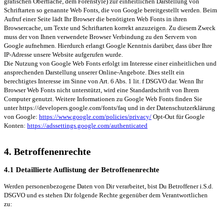
grafischen Oberfläche, dem Forenstyle) zur einheitlichen Darstellung von
Schriftarten so genannte Web Fonts, die von Google bereitgestellt werden. Beim
Aufruf einer Seite lädt Ihr Browser die benötigten Web Fonts in ihren
Browsercache, um Texte und Schriftarten korrekt anzuzeigen. Zu diesem Zweck
muss der von Ihnen verwendete Browser Verbindung zu den Servern von
Google aufnehmen. Hierdurch erlangt Google Kenntnis darüber, dass über Ihre
IP-Adresse unsere Website aufgerufen wurde.
Die Nutzung von Google Web Fonts erfolgt im Interesse einer einheitlichen und
ansprechenden Darstellung unserer Online-Angebote. Dies stellt ein
berechtigtes Interesse im Sinne von Art. 6 Abs. 1 lit. f DSGVO dar. Wenn Ihr
Browser Web Fonts nicht unterstützt, wird eine Standardschrift von Ihrem
Computer genutzt. Weitere Informationen zu Google Web Fonts finden Sie
unter https://developers.google.com/fonts/faq und in der Datenschutzerklärung
von Google:
https://www.google.com/policies/privacy/
Opt-Out für Google
Konten:
https://adssettings.google.com/authenticated
4. Betroffenenrechte
4.1 Detaillierte Auflistung der Betroffenenrechte
Werden personenbezogene Daten von Dir verarbeitet, bist Du Betroffener i.S.d.
DSGVO und es stehen Dir folgende Rechte gegenüber dem Verantwortlichen
zu: