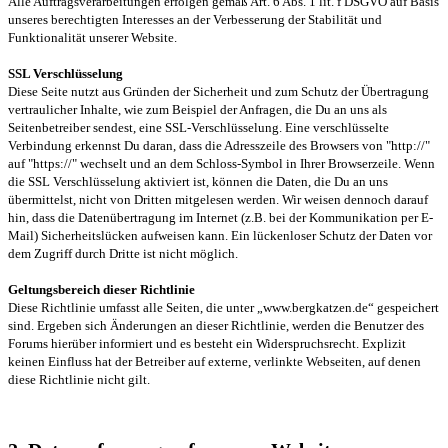
Alle Auftragsverarbeitungen erfolgen gemäß Art. 6 Abs. 1 lit. f DSGVO auf Basis
unseres berechtigten Interesses an der Verbesserung der Stabilität und
Funktionalität unserer Website.
SSL Verschlüsselung
Diese Seite nutzt aus Gründen der Sicherheit und zum Schutz der Übertragung
vertraulicher Inhalte, wie zum Beispiel der Anfragen, die Du an uns als
Seitenbetreiber sendest, eine SSL-Verschlüsselung. Eine verschlüsselte
Verbindung erkennst Du daran, dass die Adresszeile des Browsers von "http://"
auf "https://" wechselt und an dem Schloss-Symbol in Ihrer Browserzeile. Wenn
die SSL Verschlüsselung aktiviert ist, können die Daten, die Du an uns
übermittelst, nicht von Dritten mitgelesen werden. Wir weisen dennoch darauf
hin, dass die Datenübertragung im Internet (z.B. bei der Kommunikation per E-
Mail) Sicherheitslücken aufweisen kann. Ein lückenloser Schutz der Daten vor
dem Zugriff durch Dritte ist nicht möglich.
Geltungsbereich dieser Richtlinie
Diese Richtlinie umfasst alle Seiten, die unter „www.bergkatzen.de“ gespeichert
sind. Ergeben sich Änderungen an dieser Richtlinie, werden die Benutzer des
Forums hierüber informiert und es besteht ein Widerspruchsrecht. Explizit
keinen Einfluss hat der Betreiber auf externe, verlinkte Webseiten, auf denen
diese Richtlinie nicht gilt.