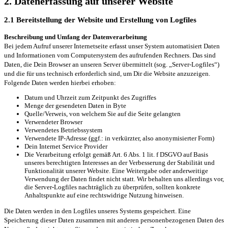
2. Datenerfassung auf unserer Website
2.1 Bereitstellung der Website und Erstellung von Logfiles
Beschreibung und Umfang der Datenverarbeitung
Bei jedem Aufruf unserer Internetseite erfasst unser System automatisiert Daten
und Informationen vom Computersystem des aufrufenden Rechners. Das sind
Daten, die Dein Browser an unseren Server übermittelt (sog. „Server-Logfiles“)
und die für uns technisch erforderlich sind, um Dir die Website anzuzeigen.
Folgende Daten werden hierbei erhoben:
Datum und Uhrzeit zum Zeitpunkt des Zugriffes
Menge der gesendeten Daten in Byte
Quelle/Verweis, von welchem Sie auf die Seite gelangten
Verwendeter Browser
Verwendetes Betriebssystem
Verwendete IP-Adresse (ggf.: in verkürzter, also anonymisierter Form)
Dein Internet Service Provider
Die Verarbeitung erfolgt gemäß Art. 6 Abs. 1 lit. f DSGVO auf Basis
unseres berechtigten Interesses an der Verbesserung der Stabilität und
Funktionalität unserer Website. Eine Weitergabe oder anderweitige
Verwendung der Daten findet nicht statt. Wir behalten uns allerdings vor,
die Server-Logfiles nachträglich zu überprüfen, sollten konkrete
Anhaltspunkte auf eine rechtswidrige Nutzung hinweisen.
Die Daten werden in den Logfiles unseres Systems gespeichert. Eine
Speicherung dieser Daten zusammen mit anderen personenbezogenen Daten des