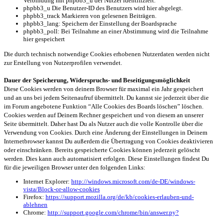
Verbindung mit phpbb3_u der Nutzer identifiziert.
phpbb3_u Die Benutzer-ID des Benutzers wird hier abgelegt.
phpbb3_track Markieren von gelesenen Beiträgen.
phpbb3_lang: Speichern der Einstellung der Boardsprache
phpbb3_poll: Bei Teilnahme an einer Abstimmung wird die Teilnahme
hier gespeichert
Die durch technisch notwendige Cookies erhobenen Nutzerdaten werden nicht
zur Erstellung von Nutzerprofilen verwendet.
Dauer der Speicherung, Widerspruchs- und Beseitigungsmöglichkeit
Diese Cookies werden von deinem Browser für maximal ein Jahr gespeichert
und an uns bei jedem Seitenaufruf übermittelt. Du kannst sie jederzeit über die
im Forum angebotene Funktion “Alle Cookies des Boards löschen” löschen.
Cookies werden auf Deinem Rechner gespeichert und von diesem an unserer
Seite übermittelt. Daher hast Du als Nutzer auch die volle Kontrolle über die
Verwendung von Cookies. Durch eine Änderung der Einstellungen in Deinem
Internetbrowser kannst Du außerdem die Übertragung von Cookies deaktivieren
oder einschränken. Bereits gespeicherte Cookies können jederzeit gelöscht
werden. Dies kann auch automatisiert erfolgen. Diese Einstellungen findest Du
für die jeweiligen Browser unter den folgenden Links:
Internet Explorer:
http://windows.microsoft.com/de-DE/windows-
vista/Block-or-allow-cookies
Firefox:
https://support.mozilla.org/de/kb/cookies-erlauben-und-
ablehnen
Chrome:
http://support.google.com/chrome/bin/answer.py?