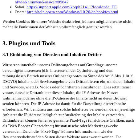
hl=de&hlrm=en&answer=95647
Safari:
https://support.apple.com/kb/ph21411?locale=de_DE
Opera:
http://help.opera.com/Windows/10.20/de/cookies.html
Werden Cookies für unsere Website deaktiviert, können möglicherweise nicht
mehr alle Funktionen der Website vollumfänglich genutzt werden.
3. Plugins und Tools
3.1 Einbindung von Diensten und Inhalten Dritter
Wir setzen innerhalb unseres Onlineangebotes auf Grundlage unserer
berechtigten Interessen (d.h. Interesse an der Optimierung und dem
reibungslosen Betrieb unseres Onlineangebotes im Sinne des Art. 6 Abs. 1 lit. f.
DSGVO) Inhalts- oder Serviceangebote von Drittanbietern ein, um deren Inhalte
und Services, wie z.B. Videos oder Schriftarten einzubinden. Dies setzt immer
voraus, dass die Drittanbieter dieser Inhalte, die IP-Adresse der Nutzer
wahrnehmen, da sie ohne die IP-Adresse die Inhalte nicht an deren Browser
senden könnten. Die IP-Adresse ist damit für die Darstellung dieser Inhalte
erforderlich. Wir bemühen uns nur solche Inhalte zu verwenden, deren jeweilige
Anbieter die IP-Adresse lediglich zur Auslieferung der Inhalte verwenden.
Drittanbieter können ferner so genannte Pixel-Tags (unsichtbare Grafiken, auch
als "Web Beacons" bezeichnet) für statistische oder Marketingzwecke
verwenden. Durch die "Pixel-Tags" können Informationen, wie der
Besucherverkehr auf den Seiten dieser Website ausgewertet werden. Die