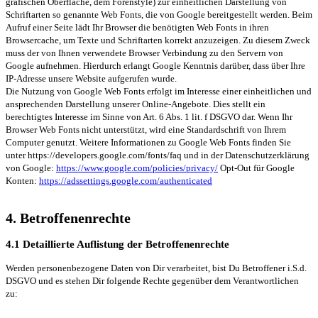
grafischen Oberfläche, dem Forenstyle) zur einheitlichen Darstellung von
Schriftarten so genannte Web Fonts, die von Google bereitgestellt werden. Beim
Aufruf einer Seite lädt Ihr Browser die benötigten Web Fonts in ihren
Browsercache, um Texte und Schriftarten korrekt anzuzeigen. Zu diesem Zweck
muss der von Ihnen verwendete Browser Verbindung zu den Servern von
Google aufnehmen. Hierdurch erlangt Google Kenntnis darüber, dass über Ihre
IP-Adresse unsere Website aufgerufen wurde.
Die Nutzung von Google Web Fonts erfolgt im Interesse einer einheitlichen und
ansprechenden Darstellung unserer Online-Angebote. Dies stellt ein
berechtigtes Interesse im Sinne von Art. 6 Abs. 1 lit. f DSGVO dar. Wenn Ihr
Browser Web Fonts nicht unterstützt, wird eine Standardschrift von Ihrem
Computer genutzt. Weitere Informationen zu Google Web Fonts finden Sie
unter https://developers.google.com/fonts/faq und in der Datenschutzerklärung
von Google:
https://www.google.com/policies/privacy/
Opt-Out für Google
Konten:
https://adssettings.google.com/authenticated
4. Betroffenenrechte
4.1 Detaillierte Auflistung der Betroffenenrechte
Werden personenbezogene Daten von Dir verarbeitet, bist Du Betroffener i.S.d.
DSGVO und es stehen Dir folgende Rechte gegenüber dem Verantwortlichen
zu: