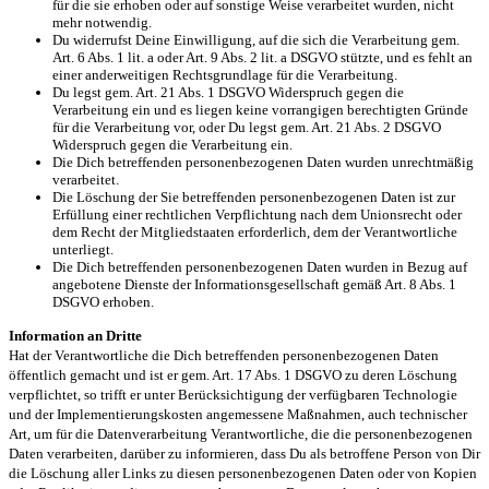
für die sie erhoben oder auf sonstige Weise verarbeitet wurden, nicht
mehr notwendig.
Du widerrufst Deine Einwilligung, auf die sich die Verarbeitung gem.
Art. 6 Abs. 1 lit. a oder Art. 9 Abs. 2 lit. a DSGVO stützte, und es fehlt an
einer anderweitigen Rechtsgrundlage für die Verarbeitung.
Du legst gem. Art. 21 Abs. 1 DSGVO Widerspruch gegen die
Verarbeitung ein und es liegen keine vorrangigen berechtigten Gründe
für die Verarbeitung vor, oder Du legst gem. Art. 21 Abs. 2 DSGVO
Widerspruch gegen die Verarbeitung ein.
Die Dich betreffenden personenbezogenen Daten wurden unrechtmäßig
verarbeitet.
Die Löschung der Sie betreffenden personenbezogenen Daten ist zur
Erfüllung einer rechtlichen Verpflichtung nach dem Unionsrecht oder
dem Recht der Mitgliedstaaten erforderlich, dem der Verantwortliche
unterliegt.
Die Dich betreffenden personenbezogenen Daten wurden in Bezug auf
angebotene Dienste der Informationsgesellschaft gemäß Art. 8 Abs. 1
DSGVO erhoben.
Information an Dritte
Hat der Verantwortliche die Dich betreffenden personenbezogenen Daten
öffentlich gemacht und ist er gem. Art. 17 Abs. 1 DSGVO zu deren Löschung
verpflichtet, so trifft er unter Berücksichtigung der verfügbaren Technologie
und der Implementierungskosten angemessene Maßnahmen, auch technischer
Art, um für die Datenverarbeitung Verantwortliche, die die personenbezogenen
Daten verarbeiten, darüber zu informieren, dass Du als betroffene Person von Dir
die Löschung aller Links zu diesen personenbezogenen Daten oder von Kopien