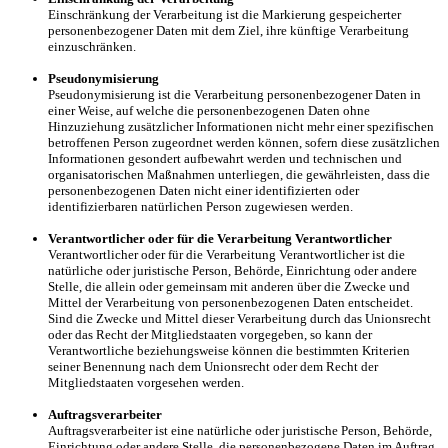
Einschränkung der Verarbeitung ist die Markierung gespeicherter
personenbezogener Daten mit dem Ziel, ihre künftige Verarbeitung
einzuschränken.
Pseudonymisierung
Pseudonymisierung ist die Verarbeitung personenbezogener Daten in
einer Weise, auf welche die personenbezogenen Daten ohne
Hinzuziehung zusätzlicher Informationen nicht mehr einer spezifischen
betroffenen Person zugeordnet werden können, sofern diese zusätzlichen
Informationen gesondert aufbewahrt werden und technischen und
organisatorischen Maßnahmen unterliegen, die gewährleisten, dass die
personenbezogenen Daten nicht einer identifizierten oder
identifizierbaren natürlichen Person zugewiesen werden.
Verantwortlicher oder für die Verarbeitung Verantwortlicher
Verantwortlicher oder für die Verarbeitung Verantwortlicher ist die
natürliche oder juristische Person, Behörde, Einrichtung oder andere
Stelle, die allein oder gemeinsam mit anderen über die Zwecke und
Mittel der Verarbeitung von personenbezogenen Daten entscheidet.
Sind die Zwecke und Mittel dieser Verarbeitung durch das Unionsrecht
oder das Recht der Mitgliedstaaten vorgegeben, so kann der
Verantwortliche beziehungsweise können die bestimmten Kriterien
seiner Benennung nach dem Unionsrecht oder dem Recht der
Mitgliedstaaten vorgesehen werden.
Auftragsverarbeiter
Auftragsverarbeiter ist eine natürliche oder juristische Person, Behörde,
Einrichtung oder andere Stelle, die personenbezogene Daten im Auftrag