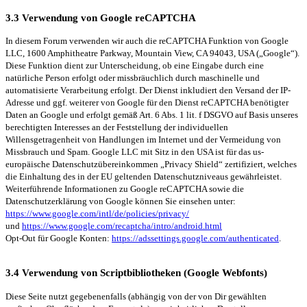
3.3 Verwendung von Google reCAPTCHA
In diesem Forum verwenden wir auch die reCAPTCHA Funktion von Google
LLC, 1600 Amphitheatre Parkway, Mountain View, CA 94043, USA („Google“).
Diese Funktion dient zur Unterscheidung, ob eine Eingabe durch eine
natürliche Person erfolgt oder missbräuchlich durch maschinelle und
automatisierte Verarbeitung erfolgt. Der Dienst inkludiert den Versand der IP-
Adresse und ggf. weiterer von Google für den Dienst reCAPTCHA benötigter
Daten an Google und erfolgt gemäß Art. 6 Abs. 1 lit. f DSGVO auf Basis unseres
berechtigten Interesses an der Feststellung der individuellen
Willensgetragenheit von Handlungen im Internet und der Vermeidung von
Missbrauch und Spam. Google LLC mit Sitz in den USA ist für das us-
europäische Datenschutzübereinkommen „Privacy Shield“ zertifiziert, welches
die Einhaltung des in der EU geltenden Datenschutzniveaus gewährleistet.
Weiterführende Informationen zu Google reCAPTCHA sowie die
Datenschutzerklärung von Google können Sie einsehen unter:
https://www.google.com/intl/de/policies/privacy/
und
https://www.google.com/recaptcha/intro/android.html
Opt-Out für Google Konten:
https://adssettings.google.com/authenticated
.
3.4 Verwendung von Scriptbibliotheken (Google Webfonts)
Diese Seite nutzt gegebenenfalls (abhängig von der von Dir gewählten